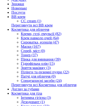
Знижки
Новеньке
Послуги
BB крем
CC cream (1)
Переглянути всі BB крем
Косметика для обличчя
Креми, гелі, емульсії (82)
Крем навколо очей (64)
Сироватка, есенція (47)
Маски (167)
Спрей, міст (0)
Тонер (37)
Пінка для вмивання (39)
Гідрофільна олія (15)
Зняття макіяжу (3)
Пілінги та ензимні пудри (22)
Патчі для обличчя (0)
Сонцезахисні засоби (24)
Переглянути всі Косметика для обличчя
Догляд за губами
Косметика для тіла
Інтимна гігієна (3)
Дезодорант (1)