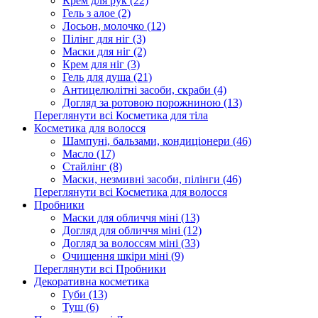
Крем для рук (22)
Гель з алое (2)
Лосьон, молочко (12)
Пілінг для ніг (3)
Маски для ніг (2)
Крем для ніг (3)
Гель для душа (21)
Антицелюлітні засоби, скраби (4)
Догляд за ротовою порожниною (13)
Переглянути всі Косметика для тіла
Косметика для волосся
Шампуні, бальзами, кондиціонери (46)
Масло (17)
Стайлінг (8)
Маски, незмивні засоби, пілінги (46)
Переглянути всі Косметика для волосся
Пробники
Маски для обличчя міні (13)
Догляд для обличчя міні (12)
Догляд за волоссям міні (33)
Очищення шкіри міні (9)
Переглянути всі Пробники
Декоративна косметика
Губи (13)
Туш (6)