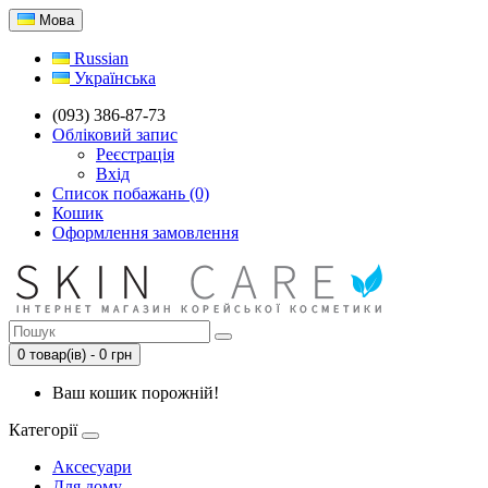
Мова
Russian
Українська
(093) 386-87-73
Обліковий запис
Реєстрація
Вхід
Список побажань (0)
Кошик
Оформлення замовлення
0 товар(ів) - 0 грн
Ваш кошик порожній!
Категорії
Аксесуари
Для дому