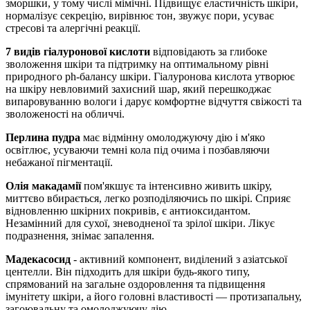
зморшки, у тому числі мімічні. Підвищує еластичність шкіри,
нормалізує секрецію, вирівнює тон, звужує пори, усуває
стресові та алергічні реакції.
7 видів гіалуронової кислоти
відповідають за глибоке
зволоження шкіри та підтримку на оптимальному рівні
природного ph-балансу шкіри. Гіалуронова кислота утворює
на шкіру невловимий захисний шар, який перешкоджає
випаровуванню вологи і дарує комфортне відчуття свіжості та
зволоженості на обличчі.
Перлина пудра
має відмінну омолоджуючу дію і м'яко
освітлює, усуваючи темні кола під очима і позбавляючи
небажаної пігментації.
Олія макадамії
пом'якшує та інтенсивно живить шкіру,
миттєво вбирається, легко розподіляючись по шкірі. Сприяє
відновленню шкірних покривів, є антиоксидантом.
Незамінний для сухої, зневодненої та зрілої шкіри. Лікує
подразнення, знімає запалення.
Мадекасосид
- активний компонент, виділений з азіатської
центелли. Він підходить для шкіри будь-якого типу,
спрямований на загальне оздоровлення та підвищення
імунітету шкіри, а його головні властивості — протизапальну,
загоювальну та омолоджуючу дію.