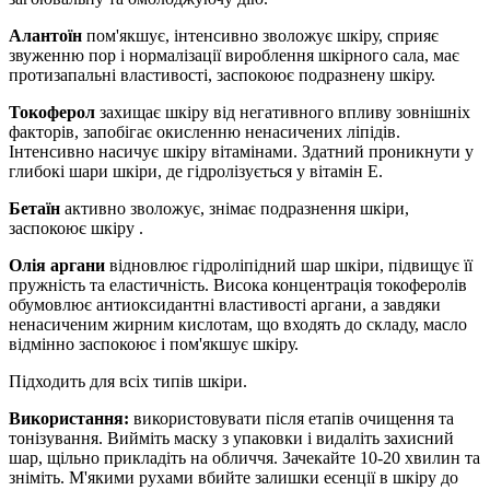
Алантоїн
пом'якшує, інтенсивно зволожує шкіру, сприяє
звуженню пор і нормалізації вироблення шкірного сала, має
протизапальні властивості, заспокоює подразнену шкіру.
Токоферол
захищає шкіру від негативного впливу зовнішніх
факторів, запобігає окисленню ненасичених ліпідів.
Інтенсивно насичує шкіру вітамінами. Здатний проникнути у
глибокі шари шкіри, де гідролізується у вітамін Е.
Бетаїн
активно зволожує, знімає подразнення шкіри,
заспокоює шкіру .
Олія аргани
відновлює гідроліпідний шар шкіри, підвищує її
пружність та еластичність. Висока концентрація токоферолів
обумовлює антиоксидантні властивості аргани, а завдяки
ненасиченим жирним кислотам, що входять до складу, масло
відмінно заспокоює і пом'якшує шкіру.
Підходить для всіх типів шкіри.
Використання:
використовувати після етапів очищення та
тонізування. Вийміть маску з упаковки і видаліть захисний
шар, щільно прикладіть на обличчя. Зачекайте 10-20 хвилин та
зніміть. М'якими рухами вбийте залишки есенції в шкіру до