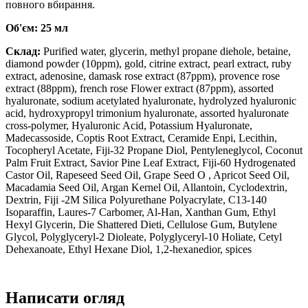
повного вбирання.
Об'єм: 25 мл
Склад:
Purified water, glycerin, methyl propane diehole, betaine,
diamond powder (10ppm), gold, citrine extract, pearl extract, ruby ​​
extract, adenosine, damask rose extract (87ppm), provence rose
extract (88ppm), french rose Flower extract (87ppm), assorted
hyaluronate, sodium acetylated hyaluronate, hydrolyzed hyaluronic
acid, hydroxypropyl trimonium hyaluronate, assorted hyaluronate
cross-polymer, Hyaluronic Acid, Potassium Hyaluronate,
Madecassoside, Coptis Root Extract, Ceramide Enpi, Lecithin,
Tocopheryl Acetate, Fiji-32 Propane Diol, Pentyleneglycol, Coconut
Palm Fruit Extract, Savior Pine Leaf Extract, Fiji-60 Hydrogenated
Castor Oil, Rapeseed Seed Oil, Grape Seed O , Apricot Seed Oil,
Macadamia Seed Oil, Argan Kernel Oil, Allantoin, Cyclodextrin,
Dextrin, Fiji -2M Silica Polyurethane Polyacrylate, C13-140
Isoparaffin, Laures-7 Carbomer, Al-Han, Xanthan Gum, Ethyl
Hexyl Glycerin, Die Shattered Dieti, Cellulose Gum, Butylene
Glycol, Polyglyceryl-2 Dioleate, Polyglyceryl-10 Holiate, Cetyl
Dehexanoate, Ethyl Hexane Diol, 1,2-hexanedior, spices
Написати огляд