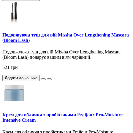
Подовжуюча туш для вій Missha Over Lengthening Mascara
(Bloom Lash)
Подовжуюча туш для вій Missha Over Lengthening Mascara
(Bloom Lash) подарує вашим віям чарівний..
521 грн
Додати до кошика
Крем для обличчя з пробіотиками Fraijour Pro-Moisture
Intensive Cream
Крем для обличчя з пробіотиками Fraijour Pro-Moisture