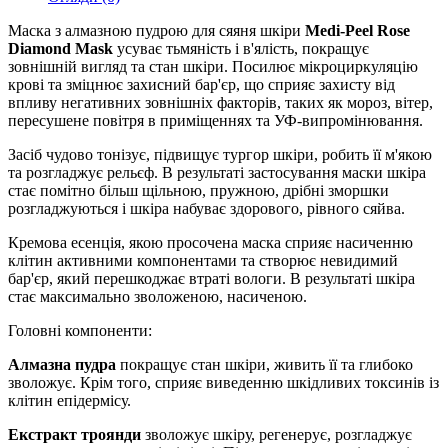
Маска з алмазною пудрою для сяяня шкіри
Medi-Peel Rose
Diamond Mask
усуває тьмяність і в'ялість, покращує
зовнішній вигляд та стан шкіри. Посилює мікроциркуляцію
крові та зміцнює захисний бар'єр, що сприяє захисту від
впливу негативних зовнішніх факторів, таких як мороз, вітер,
пересушене повітря в приміщеннях та УФ-випромінювання.
Засіб чудово тонізує, підвищує тургор шкіри, робить її м'якою
та розгладжує рельєф. В результаті застосування маски шкіра
стає помітно більш щільною, пружною, дрібні зморшки
розгладжуються і шкіра набуває здорового, рівного сяйва.
Кремова есенція, якою просочена маска сприяє насиченню
клітин активними компонентами та створює невидимий
бар'єр, який перешкоджає втраті вологи. В результаті шкіра
стає максимально зволоженою, насиченою.
Головні компоненти:
Алмазна пудра
покращує стан шкіри, живить її та глибоко
зволожує. Крім того, сприяє виведенню шкідливих токсинів із
клітин епідермісу.
Екстракт троянди
зволожує шкіру, регенерує, розгладжує