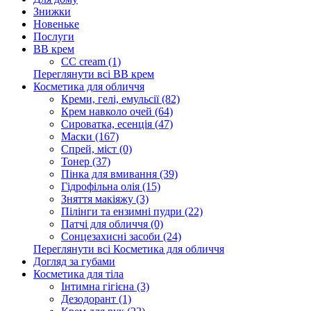
Знижки
Новеньке
Послуги
BB крем
CC cream (1)
Переглянути всі BB крем
Косметика для обличчя
Креми, гелі, емульсії (82)
Крем навколо очей (64)
Сироватка, есенція (47)
Маски (167)
Спрей, міст (0)
Тонер (37)
Пінка для вмивання (39)
Гідрофільна олія (15)
Зняття макіяжу (3)
Пілінги та ензимні пудри (22)
Патчі для обличчя (0)
Сонцезахисні засоби (24)
Переглянути всі Косметика для обличчя
Догляд за губами
Косметика для тіла
Інтимна гігієна (3)
Дезодорант (1)