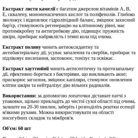
Екстракт листя камелії
є багатим джерелом вітамінів А, В,
Е, сквалену, мононенасичених кислот та поліфенолів. Глибоко
зволожує і відновлює гідроліпідний баланс, зміцнює захисний
бар'єр, стимулюють регенерацію на клітинному рівні, має
протимікробну та антигрибкову дію, підвищує пружність
шкіри, прибирає набряклість і темні кола під очима.
Екстракт полину
чинить антиоксидантну та
антибактеріальну дії, усуває запалення та свербіж, прибирає та
підліковує висипання, заспокоює, тонізує та освіжає.
Екстракт хауттюйнії
чинить антисептичну та протизапальну
дії, ефективно бореться з бактеріями, що викликають акне;
прискорює загоєння, зміцнює капіляри, стимулює оновлення
клітин шкіри та нейтралізує дію вільних радикалів.
Використання:
за допомогою лопаточки дістаньте патчі з
упаковки, щільно прикладіть до чистої сухої області під очима,
залиште на 20-30 хвилин, заберіть і розподіліть рештки есенції
м'якими рухами. Можна використовувати на області
носогубних складок та міжбров'я.
Об'єм: 60 шт