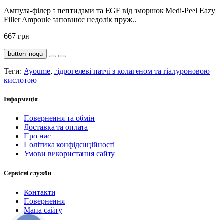
Ампула-філер з пептидами та EGF від зморшок Medi-Peel Eazy
Filler Ampoule заповнює недолік пруж..
667 грн
button_noqu
Теги:
Ayoume
,
гідрогелеві патчі з колагеном та гіалуроновою
кислотою
Інформація
Повернення та обмін
Доставка та оплата
Про нас
Політика конфіденційності
Умови використання сайту
Сервісні служби
Контакти
Повернення
Мапа сайту