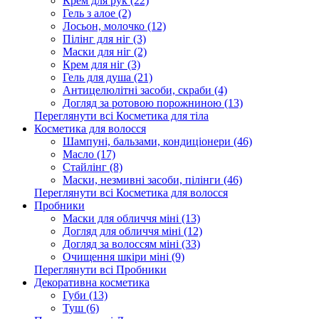
Крем для рук (22)
Гель з алое (2)
Лосьон, молочко (12)
Пілінг для ніг (3)
Маски для ніг (2)
Крем для ніг (3)
Гель для душа (21)
Антицелюлітні засоби, скраби (4)
Догляд за ротовою порожниною (13)
Переглянути всі Косметика для тіла
Косметика для волосся
Шампуні, бальзами, кондиціонери (46)
Масло (17)
Стайлінг (8)
Маски, незмивні засоби, пілінги (46)
Переглянути всі Косметика для волосся
Пробники
Маски для обличчя міні (13)
Догляд для обличчя міні (12)
Догляд за волоссям міні (33)
Очищення шкіри міні (9)
Переглянути всі Пробники
Декоративна косметика
Губи (13)
Туш (6)