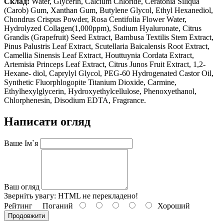
Склад:
Water, Glycerin, Calcium Chloride, Ceratonia Siliqua
(Carob) Gum, Xanthan Gum, Butylene Glycol, Ethyl Hexanediol,
Chondrus Crispus Powder, Rosa Centifolia Flower Water,
Hydrolyzed Collagen(1,000ppm), Sodium Hyaluronate, Citrus
Grandis (Grapefruit) Seed Extract, Bambusa Textilis Stem Extract,
Pinus Palustris Leaf Extract, Scutellaria Baicalensis Root Extract,
Camellia Sinensis Leaf Extract, Houttuynia Cordata Extract,
Artemisia Princeps Leaf Extract, Citrus Junos Fruit Extract, 1,2-
Hexane- diol, Caprylyl Glycol, PEG-60 Hydrogenated Castor Oil,
Synthetic Fluorphlogopite Titanium Dioxide, Carmine,
Ethylhexylglycerin, Hydroxyethylcellulose, Phenoxyethanol,
Chlorphenesin, Disodium EDTA, Fragrance.
Написати огляд
Ваше Ім`я
Ваш огляд
Зверніть увагу:
HTML не перекладено!
Рейтинг
Поганий
Хороший
Продовжити