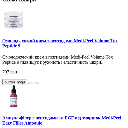
Омолоджуючий крем з пептидами Medi-Peel Volume Tox
Peptide 9
Омолоджуючий крем з пептидами Medi-Peel Volume Tox
Peptide 9 підвищує пружність і еластичність шкіри..
707 грн
button_noqu
Ампула-філер з пептидами та EGF від зморшок Medi-Peel
Eazy Filler Ampoule