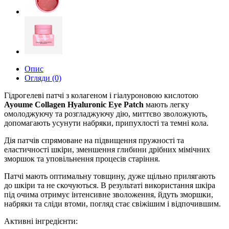
Опис
Огляди (0)
Гідрогелеві патчі з колагеном і гіалуроновою кислотою
Ayoume Collagen Hyaluronic Eye Patch
мають легку
омолоджуючу та розгладжуючу дію, миттєво зволожують,
допомагають усунути набряки, припухлості та темні кола.
Дія патчів спрямоване на підвищення пружності та
еластичності шкіри, зменшення глибини дрібних мімічних
зморшок та уповільнення процесів старіння.
Патчі мають оптимальну товщину, дуже щільно прилягають
до шкіри та не скочуються. В результаті використання шкіра
під очима отримує інтенсивне зволоження, йдуть зморшки,
набряки та сліди втоми, погляд стає свіжішим і відпочившим.
Активні інгредієнти: