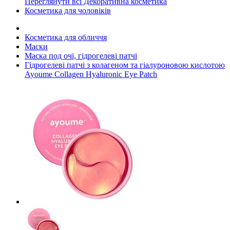
Переглянути всі Декоративна косметика
Косметика для чоловіків
Косметика для обличчя
Маски
Маска под очі, гідрогелеві патчі
Гідрогелеві патчі з колагеном та гіалуроновою кислотою
Ayoume Collagen Hyaluronic Eye Patch