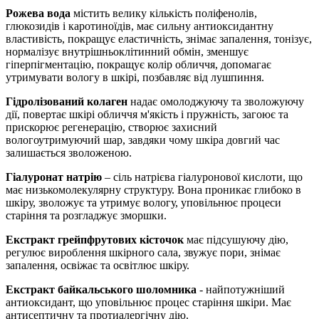
Рожева вода
містить велику кількість поліфенолів,
глюкозидів і каротиноїдів, має сильну антиоксидантну
властивість, покращує еластичність, знімає запалення, тонізує,
нормалізує внутрішньоклітинний обмін, зменшує
гіперпігментацію, покращує колір обличчя, допомагає
утримувати вологу в шкірі, позбавляє від лушпиння.
Гідролізований колаген
надає омолоджуючу та зволожуючу
дії, повертає шкірі обличчя м'якість і пружність, загоює та
прискорює регенерацію, створює захисний
вологоутримуючий шар, завдяки чому шкіра довгий час
залишається зволоженою.
Гіалуронат натрію
– сіль натрієва гіалуронової кислоти, що
має низькомолекулярну структуру. Вона проникає глибоко в
шкіру, зволожує та утримує вологу, уповільнює процеси
старіння та розгладжує зморшки.
Екстракт грейпфрутових кісточок
має підсушуючу дію,
регулює вироблення шкірного сала, звужує пори, знімає
запалення, освіжає та освітлює шкіру.
Екстракт байкальського шоломника
- найпотужніший
антиоксидант, що уповільнює процес старіння шкіри. Має
антисептичну та протиалергічну дію.