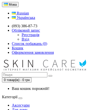
Мова
Russian
Українська
(093) 386-87-73
Обліковий запис
Реєстрація
Вхід
Список побажань (0)
Кошик
Оформлення замовлення
0 товар(ів) - 0 грн
Ваш кошик порожній!
Категорії
Аксесуари
Для дому