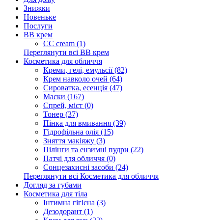
Знижки
Новеньке
Послуги
BB крем
CC cream (1)
Переглянути всі BB крем
Косметика для обличчя
Креми, гелі, емульсії (82)
Крем навколо очей (64)
Сироватка, есенція (47)
Маски (167)
Спрей, міст (0)
Тонер (37)
Пінка для вмивання (39)
Гідрофільна олія (15)
Зняття макіяжу (3)
Пілінги та ензимні пудри (22)
Патчі для обличчя (0)
Сонцезахисні засоби (24)
Переглянути всі Косметика для обличчя
Догляд за губами
Косметика для тіла
Інтимна гігієна (3)
Дезодорант (1)