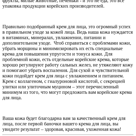
фрукты, милые животные, печеньки - и это не еда, это всё
упаковка продукции корейских производителей.
Правильно подобранный крем для лица, это огромный успех
в правильном уходе за кожей лица. Ведь наша кожа нуждается
в витаминах, минералах, увлажнении, питании и
дополнительном уходе.
Чтоб справиться с проблемами кожи,
убрать морщины и минимизировать их есть специальные
крема для повышения упругости и тонуса кожи. Для
проблемной кожи, есть отдельные корейские крема, которые
хорошо регулируют работу сальных желез, не утяжеляют кожу
и помогают убрать воспаления. Для сухой и чувствительной
кожи подойдет крем для лица с увлажнением и питанием.
Крем с коллагеном, с гиалуроновой кислотой, с секрецией
улитки или улиточным муцином – этот перечисленный
минимум из того, что могут предложить вам корейские крема
для лица.
Ваша кожа будет благодарна вам за качественный крем для
лица, после первой баночки вашего крема для лица, вы
увидите результат – здоровая, красивая, ухоженная кожа!