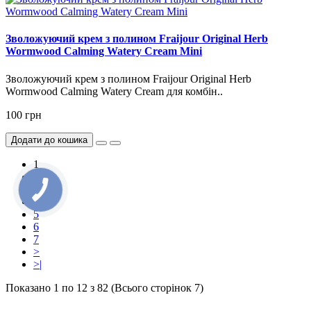
Зволожуючий крем з полином Fraijour Original Herb
Wormwood Calming Watery Cream Mini
Зволожуючий крем з полином Fraijour Original Herb
Wormwood Calming Watery Cream для комбін..
100 грн
Додати до кошика
1
2
3
4
5
6
7
>
>|
Показано 1 по 12 з 82 (Всього сторінок 7)