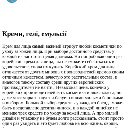
Креми, гелі, емульсії
Крем для лица самый важный атрибут любой косметички по
уходу за кожей лица. При выборе достойного средства, у
каждой из нас стоит целая дилемма. Но попробовав один раз
корейские крема для лица, вы не сможете себе отказать в
удовольствие, снова их купить. Корейский крем для лица
отличается от других мировых производителей кремов своим
отличным качеством, зачастую это растительный состав, и
аналогов такому составу среди других европейских
производителей не найти.
Невысокая цена, конечно у
корейских производителей есть косметика и люкс класса, но
даже масс маркет радует и балует своими милыми баночками
и выбором. Большой выбор средств - у каждого бренда может
быть представлено десятки линеек, и в каждой линейке не
меньше трех средств по уходу за кожей лица. А про милый
дизайн и упаковку не будем долго рассказывать, стоит просто
один раз увидеть и это будет любовь на всю жизнь, овощи,