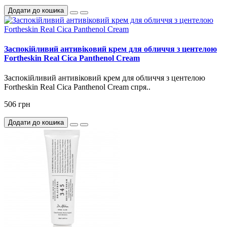
Додати до кошика
Заспокійливий антивіковий крем для обличчя з центелою
Fortheskin Real Cica Panthenol Cream
Заспокійливий антивіковий крем для обличчя з центелою
Fortheskin Real Cica Panthenol Cream спря..
506 грн
Додати до кошика