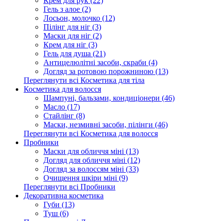
Крем для рук (22)
Гель з алое (2)
Лосьон, молочко (12)
Пілінг для ніг (3)
Маски для ніг (2)
Крем для ніг (3)
Гель для душа (21)
Антицелюлітні засоби, скраби (4)
Догляд за ротовою порожниною (13)
Переглянути всі Косметика для тіла
Косметика для волосся
Шампуні, бальзами, кондиціонери (46)
Масло (17)
Стайлінг (8)
Маски, незмивні засоби, пілінги (46)
Переглянути всі Косметика для волосся
Пробники
Маски для обличчя міні (13)
Догляд для обличчя міні (12)
Догляд за волоссям міні (33)
Очищення шкіри міні (9)
Переглянути всі Пробники
Декоративна косметика
Губи (13)
Туш (6)