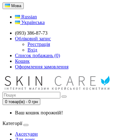
Мова
Russian
Українська
(093) 386-87-73
Обліковий запис
Реєстрація
Вхід
Список побажань (0)
Кошик
Оформлення замовлення
0 товар(ів) - 0 грн
Ваш кошик порожній!
Категорії
Аксесуари
Для дому