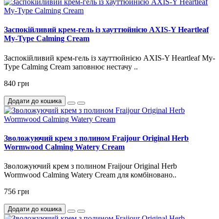
Заспокійливий крем-гель із хауттюйнією AXIS-Y Heartleaf
My-Type Calming Cream
Заспокійливий крем-гель із хауттюйнією AXIS-Y Heartleaf My-
Type Calming Cream заповнює нестачу ..
840 грн
Додати до кошика
Зволожуючий крем з полином Fraijour Original Herb
Wormwood Calming Watery Cream
Зволожуючий крем з полином Fraijour Original Herb
Wormwood Calming Watery Cream для комбіновано..
756 грн
Додати до кошика