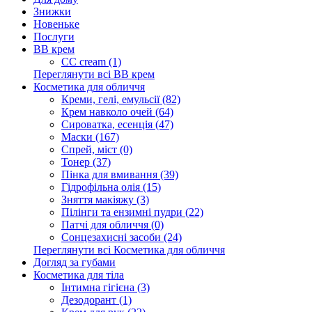
Знижки
Новеньке
Послуги
BB крем
CC cream (1)
Переглянути всі BB крем
Косметика для обличчя
Креми, гелі, емульсії (82)
Крем навколо очей (64)
Сироватка, есенція (47)
Маски (167)
Спрей, міст (0)
Тонер (37)
Пінка для вмивання (39)
Гідрофільна олія (15)
Зняття макіяжу (3)
Пілінги та ензимні пудри (22)
Патчі для обличчя (0)
Сонцезахисні засоби (24)
Переглянути всі Косметика для обличчя
Догляд за губами
Косметика для тіла
Інтимна гігієна (3)
Дезодорант (1)