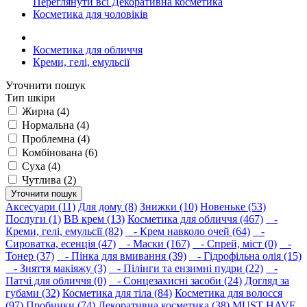
Переглянути всі Декоративна косметика
Косметика для чоловіків
Косметика для обличчя
Креми, гелі, емульсії
Уточнити пошук
Тип шкіри
Жирна (4)
Нормальна (4)
Проблемна (4)
Комбінована (6)
Суха (4)
Чутлива (2)
Уточнити пошук
Аксесуари (11)
Для дому (8)
Знижки (10)
Новеньке (53)
Послуги (1)
BB крем (13)
Косметика для обличчя (467)
-
Креми, гелі, емульсії (82)
- Крем навколо очей (64)
-
Сироватка, есенція (47)
- Маски (167)
- Спрей, міст (0)
-
Тонер (37)
- Пінка для вмивання (39)
- Гідрофільна олія (15)
- Зняття макіяжу (3)
- Пілінги та ензимні пудри (22)
-
Патчі для обличчя (0)
- Сонцезахисні засоби (24)
Догляд за
губами (32)
Косметика для тіла (84)
Косметика для волосся
(97)
Пробники (74)
Декоративна косметика (38)
MUST HAVE