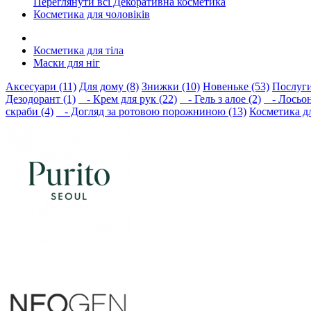
Переглянути всі Декоративна косметика
Косметика для чоловіків
Косметика для тіла
Маски для ніг
Аксесуари (11)
Для дому (8)
Знижки (10)
Новеньке (53)
Послуги
Дезодорант (1)
- Крем для рук (22)
- Гель з алое (2)
- Лосьон,
скраби (4)
- Догляд за ротовою порожниною (13)
Косметика дл