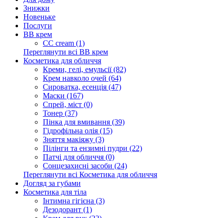
Знижки
Новеньке
Послуги
BB крем
CC cream (1)
Переглянути всі BB крем
Косметика для обличчя
Креми, гелі, емульсії (82)
Крем навколо очей (64)
Сироватка, есенція (47)
Маски (167)
Спрей, міст (0)
Тонер (37)
Пінка для вмивання (39)
Гідрофільна олія (15)
Зняття макіяжу (3)
Пілінги та ензимні пудри (22)
Патчі для обличчя (0)
Сонцезахисні засоби (24)
Переглянути всі Косметика для обличчя
Догляд за губами
Косметика для тіла
Інтимна гігієна (3)
Дезодорант (1)