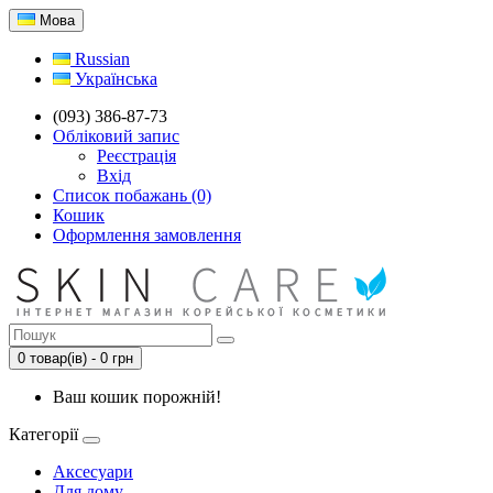
Мова
Russian
Українська
(093) 386-87-73
Обліковий запис
Реєстрація
Вхід
Список побажань (0)
Кошик
Оформлення замовлення
0 товар(ів) - 0 грн
Ваш кошик порожній!
Категорії
Аксесуари
Для дому