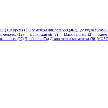
 (1)
BB крем (13)
Косметика для обличчя (467)
Догляд за губами 
 молочко (12)
- Пілінг для ніг (3)
- Маски для ніг (2)
- Крем д
я волосся (97)
Пробники (74)
Декоративна косметика (38)
MUST 