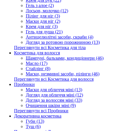
Крем для рук (22)
Гель з алое (2)
Лосьон, молочко (12)
Пілінг для ніг (3)
Маски для ніг (2)
Крем для ніг (3)
Гель для душа (21)
Антицелюлітні засоби, скраби (4)
Догляд за ротовою порожниною (13)
Переглянути всі Косметика для тіла
Косметика для волосся
Шампуні, бальзами, кондиціонери (46)
Масло (17)
Стайлінг (8)
Маски, незмивні засоби, пілінги (46)
Переглянути всі Косметика для волосся
Пробники
Маски для обличчя міні (13)
Догляд для обличчя міні (12)
Догляд за волоссям міні (33)
Очищення шкіри міні (9)
Переглянути всі Пробники
Декоративна косметика
Губи (13)
Туш (6)