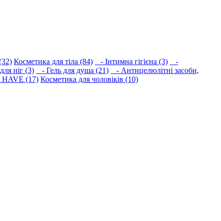
(32)
Косметика для тіла (84)
- Інтимна гігієна (3)
-
ля ніг (3)
- Гель для душа (21)
- Антицелюлітні засоби,
HAVE (17)
Косметика для чоловіків (10)