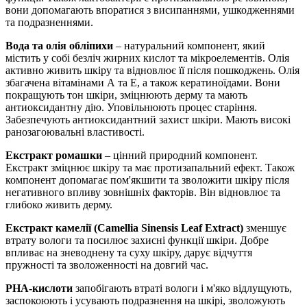
вони допомагають впоратися з висипаннями, ушкодженнями
та подразненнями.
Вода та олія обліпихи
– натуральний компонент, який
містить у собі безліч жирних кислот та мікроелементів. Олія
активно живить шкіру та відновлює її після пошкоджень. Олія
збагачена вітамінами А та Е, а також кератиноїдами. Вони
покращують тон шкіри, зміцнюють дерму та мають
антиоксидантну дію. Уповільнюють процес старіння.
Забезпечують антиоксидантний захист шкіри. Мають високі
ранозагоювальні властивості.
Екстракт ромашки
– цінний природний компонент.
Екстракт зміцнює шкіру та має протизапальний ефект. Також
компонент допомагає пом'якшити та зволожити шкіру після
негативного впливу зовнішніх факторів. Він відновлює та
глибоко живить дерму.
Екстракт камелії (Camellia Sinensis Leaf Extract)
зменшує
втрату вологи та посилює захисні функції шкіри. Добре
впливає на зневоднену та суху шкіру, дарує відчуття
пружності та зволоженності на довгий час.
РНА-кислоти
запобігають втраті вологи і м'яко відлущують,
заспокоюють і усувають подразнення на шкірі, зволожують