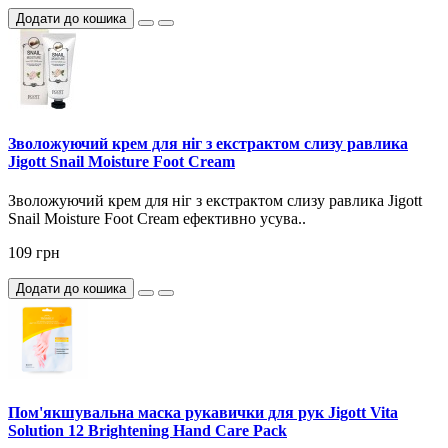
Додати до кошика
Зволожуючий крем для ніг з екстрактом слизу равлика
Jigott Snail Moisture Foot Cream
Зволожуючий крем для ніг з екстрактом слизу равлика Jigott
Snail Moisture Foot Cream ефективно усува..
109 грн
Додати до кошика
Пом'якшувальна маска рукавички для рук Jigott Vita
Solution 12 Brightening Hand Care Pack