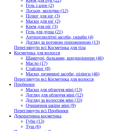
Крем для рук (22)
Гель з алое (2)
Лосьон, молочко (12)
Пілінг для ніг (3)
Маски для ніг (2)
Крем для ніг (3)
Гель для душа (21)
Антицелюлітні засоби, скраби (4)
Догляд за ротовою порожниною (13)
Переглянути всі Косметика для тіла
Косметика для волосся
Шампуні, бальзами, кондиціонери (46)
Масло (17)
Стайлінг (8)
Маски, незмивні засоби, пілінги (46)
Переглянути всі Косметика для волосся
Пробники
Маски для обличчя міні (13)
Догляд для обличчя міні (12)
Догляд за волоссям міні (33)
Очищення шкіри міні (9)
Переглянути всі Пробники
Декоративна косметика
Губи (13)
Туш (6)