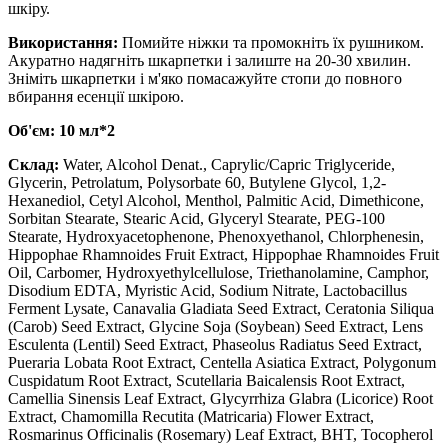
шкіру.
Використання:
Помийте ніжки та промокніть їх рушником.
Акуратно надягніть шкарпетки і залиште на 20-30 хвилин.
Зніміть шкарпетки і м'яко помасажуйте стопи до повного
вбирання есенції шкірою.
Об'єм: 10 мл*2
Склад:
Water, Alcohol Denat., Caprylic/Capric Triglyceride,
Glycerin, Petrolatum, Polysorbate 60, Butylene Glycol, 1,2-
Hexanediol, Cetyl Alcohol, Menthol, Palmitic Acid, Dimethicone,
Sorbitan Stearate, Stearic Acid, Glyceryl Stearate, PEG-100
Stearate, Hydroxyacetophenone, Phenoxyethanol, Chlorphenesin,
Hippophae Rhamnoides Fruit Extract, Hippophae Rhamnoides Fruit
Oil, Carbomer, Hydroxyethylcellulose, Triethanolamine, Camphor,
Disodium EDTA, Myristic Acid, Sodium Nitrate, Lactobacillus
Ferment Lysate, Canavalia Gladiata Seed Extract, Ceratonia Siliqua
(Carob) Seed Extract, Glycine Soja (Soybean) Seed Extract, Lens
Esculenta (Lentil) Seed Extract, Phaseolus Radiatus Seed Extract,
Pueraria Lobata Root Extract, Centella Asiatica Extract, Polygonum
Cuspidatum Root Extract, Scutellaria Baicalensis Root Extract,
Camellia Sinensis Leaf Extract, Glycyrrhiza Glabra (Licorice) Root
Extract, Chamomilla Recutita (Matricaria) Flower Extract,
Rosmarinus Officinalis (Rosemary) Leaf Extract, BHT, Tocopherol