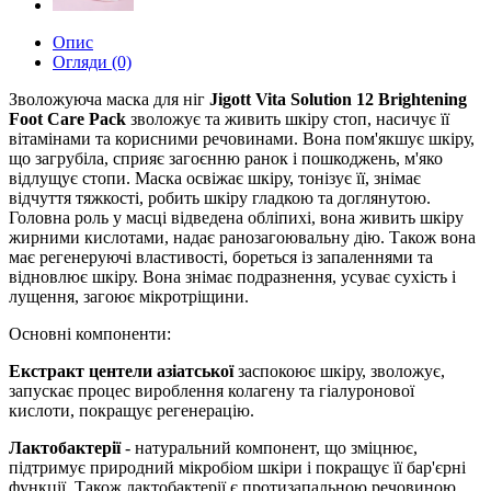
Опис
Огляди (0)
Зволожуюча маска для ніг
Jigott Vita Solution 12 Brightening
Foot Care Pack
зволожує та живить шкіру стоп, насичує її
вітамінами та корисними речовинами. Вона пом'якшує шкіру,
що загрубіла, сприяє загоєнню ранок і пошкоджень, м'яко
відлущує стопи. Маска освіжає шкіру, тонізує її, знімає
відчуття тяжкості, робить шкіру гладкою та доглянутою.
Головна роль у масці відведена обліпихі, вона живить шкіру
жирними кислотами, надає ранозагоювальну дію. Також вона
має регенеруючі властивості, бореться із запаленнями та
відновлює шкіру. Вона знімає подразнення, усуває сухість і
лущення, загоює мікротріщини.
Основні компоненти:
Екстракт центели азіатської
заспокоює шкіру, зволожує,
запускає процес вироблення колагену та гіалуронової
кислоти, покращує регенерацію.
Лактобактерії
- натуральний компонент, що зміцнює,
підтримує природний мікробіом шкіри і покращує її бар'єрні
функції. Також лактобактерії є протизапальною речовиною,