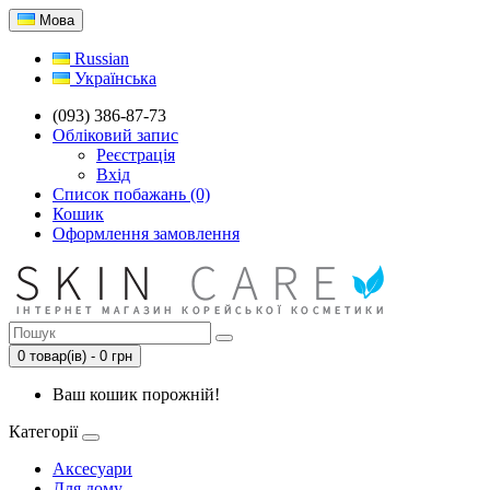
Мова
Russian
Українська
(093) 386-87-73
Обліковий запис
Реєстрація
Вхід
Список побажань (0)
Кошик
Оформлення замовлення
0 товар(ів) - 0 грн
Ваш кошик порожній!
Категорії
Аксесуари
Для дому