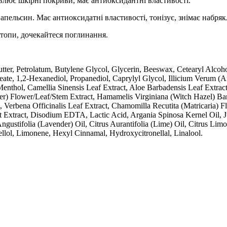
влює шкірні покриви, має антиоксидантні властивості.
апельсин. Має антиоксидатні властивості, тонізує, знімає набрякл
стопи, дочекайтеся поглинання.
tter, Petrolatum, Butylene Glycol, Glycerin, Beeswax, Cetearyl Alcoh
eate, 1,2-Hexanediol, Propanediol, Caprylyl Glycol, Illicium Verum (
enthol, Camellia Sinensis Leaf Extract, Aloe Barbadensis Leaf Extrac
der) Flower/Leaf/Stem Extract, Hamamelis Virginiana (Witch Hazel) Ba
, Verbena Officinalis Leaf Extract, Chamomilla Recutita (Matricaria) Fl
it Extract, Disodium EDTA, Lactic Acid, Argania Spinosa Kernel Oil, 
tifolia (Lavender) Oil, Citrus Aurantifolia (Lime) Oil, Citrus Limon 
nellol, Limonene, Hexyl Cinnamal, Hydroxycitronellal, Linalool.