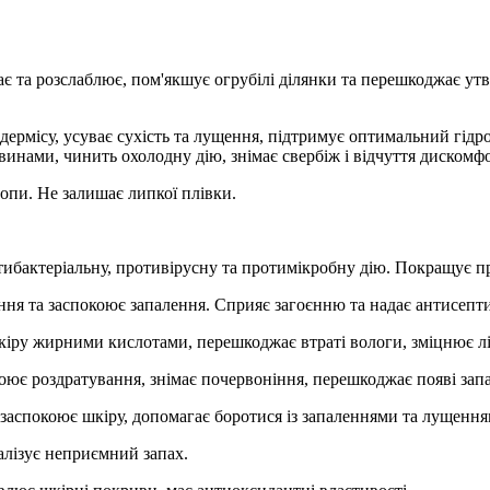
є та розслаблює, пом'якшує огрубілі ділянки та перешкоджає ут
дермісу, усуває сухість та лущення, підтримує оптимальний гідр
нами, чинить охолодну дію, знімає свербіж і відчуття дискомфо
опи. Не залишає липкої плівки.
ибактеріальну, противірусну та протимікробну дію. Покращує пр
ння та заспокоює запалення. Сприяє загоєнню та надає антисепт
кіру жирними кислотами, перешкоджає втраті вологи, зміцнює ліп
ює роздратування, знімає почервоніння, перешкоджає появі зап
 заспокоює шкіру, допомагає боротися із запаленнями та лущення
лізує неприємний запах.