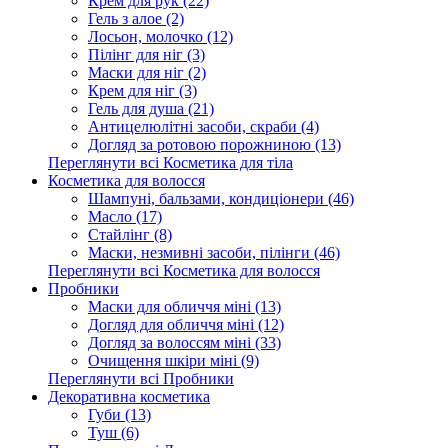
Крем для рук (22)
Гель з алое (2)
Лосьон, молочко (12)
Пілінг для ніг (3)
Маски для ніг (2)
Крем для ніг (3)
Гель для душа (21)
Антицелюлітні засоби, скраби (4)
Догляд за ротовою порожниною (13)
Переглянути всі Косметика для тіла
Косметика для волосся
Шампуні, бальзами, кондиціонери (46)
Масло (17)
Стайлінг (8)
Маски, незмивні засоби, пілінги (46)
Переглянути всі Косметика для волосся
Пробники
Маски для обличчя міні (13)
Догляд для обличчя міні (12)
Догляд за волоссям міні (33)
Очищення шкіри міні (9)
Переглянути всі Пробники
Декоративна косметика
Губи (13)
Туш (6)