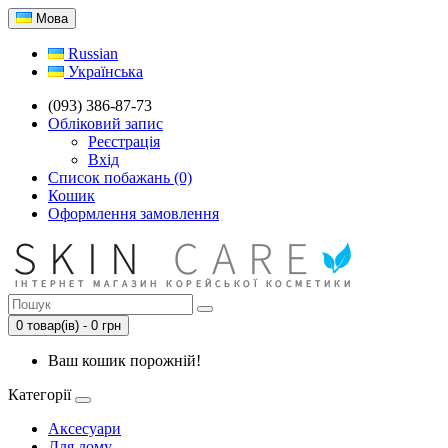
Мова
Russian
Українська
(093) 386-87-73
Обліковий запис
Реєстрація
Вхід
Список побажань (0)
Кошик
Оформлення замовлення
0 товар(ів) - 0 грн
Ваш кошик порожній!
Категорії
Аксесуари
Для дому