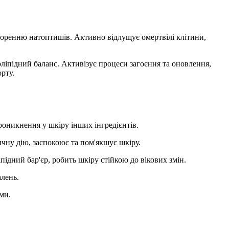
воренню натоптишів. Активно відлущує омертвілі клітини,
оліпідний баланс. Активізує процеси загоєння та оновлення,
рту.
оникнення у шкіру інших інгредієнтів.
ичну дію, заспокоює та пом'якшує шкіру.
ідний бар'єр, робить шкіру стійкою до вікових змін.
алень.
ми.