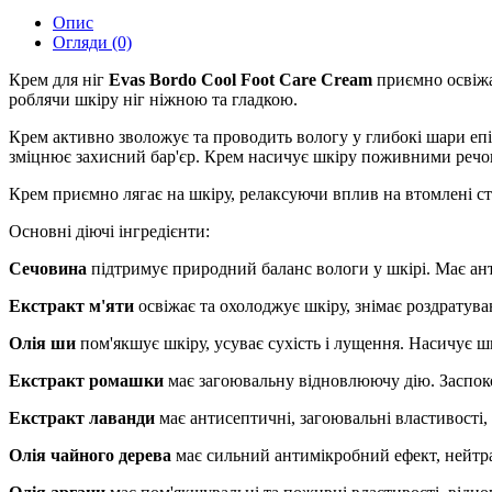
Опис
Огляди (0)
Крем для ніг
Evas Bordo Cool Foot Care Cream
приємно освіжа
роблячи шкіру ніг ніжною та гладкою.
Крем активно зволожує та проводить вологу у глибокі шари епі
зміцнює захисний бар'єр. Крем насичує шкіру поживними речови
Крем приємно лягає на шкіру, релаксуючи вплив на втомлені ст
Основні діючі інгредієнти:
Сечовина
підтримує природний баланс вологи у шкірі. Має ант
Екстракт м'яти
освіжає та охолоджує шкіру, знімає роздратува
Олія ши
пом'якшує шкіру, усуває сухість і лущення. Насичує ш
Екстракт ромашки
має загоювальну відновлюючу дію. Заспоко
Екстракт лаванди
має антисептичні, загоювальні властивості,
Олія чайного дерева
має сильний антимікробний ефект, нейтра