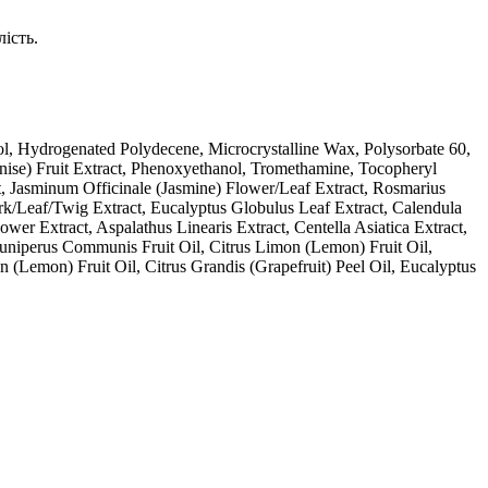
ість.
ol, Hydrogenated Polydecene, Microcrystalline Wax, Polysorbate 60,
Anise) Fruit Extract, Phenoxyethanol, Tromethamine, Tocopheryl
t, Jasminum Officinale (Jasmine) Flower/Leaf Extract, Rosmarius
rk/Leaf/Twig Extract, Eucalyptus Globulus Leaf Extract, Calendula
ower Extract, Aspalathus Linearis Extract, Centella Asiatica Extract,
Juniperus Communis Fruit Oil, Citrus Limon (Lemon) Fruit Oil,
(Lemon) Fruit Oil, Citrus Grandis (Grapefruit) Peel Oil, Eucalyptus