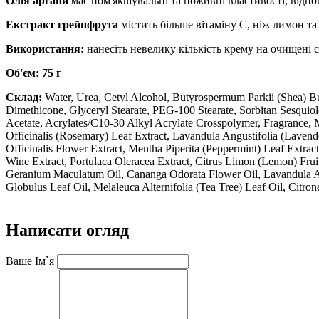
Олія аргани
має пом'якшувальні та поживні властивості, відно
Екстракт грейпфрута
містить більше вітаміну С, ніж лимон та 
Використання:
нанесіть невелику кількість крему на очищені 
Об'єм: 75 г
Склад:
Water, Urea, Cetyl Alcohol, Butyrospermum Parkii (Shea) Bu
Dimethicone, Glyceryl Stearate, PEG-100 Stearate, Sorbitan Sesquiol
Acetate, Acrylates/C10-30 Alkyl Acrylate Crosspolymer, Fragrance, M
Officinalis (Rosemary) Leaf Extract, Lavandula Angustifolia (Laven
Officinalis Flower Extract, Mentha Piperita (Peppermint) Leaf Extract
Wine Extract, Portulaca Oleracea Extract, Citrus Limon (Lemon) Fru
Geranium Maculatum Oil, Cananga Odorata Flower Oil, Lavandula Angus
Globulus Leaf Oil, Melaleuca Alternifolia (Tea Tree) Leaf Oil, Citro
Написати огляд
Ваше Ім`я