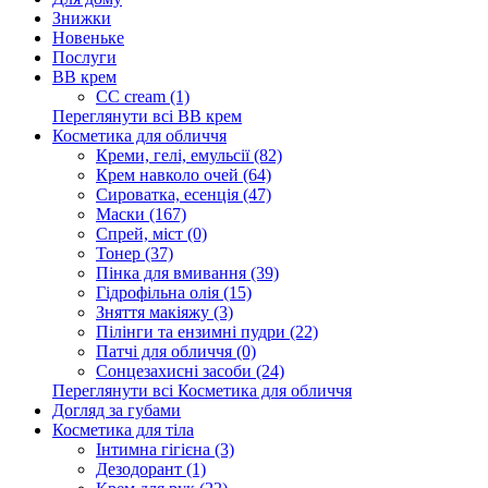
Знижки
Новеньке
Послуги
BB крем
CC cream (1)
Переглянути всі BB крем
Косметика для обличчя
Креми, гелі, емульсії (82)
Крем навколо очей (64)
Сироватка, есенція (47)
Маски (167)
Спрей, міст (0)
Тонер (37)
Пінка для вмивання (39)
Гідрофільна олія (15)
Зняття макіяжу (3)
Пілінги та ензимні пудри (22)
Патчі для обличчя (0)
Сонцезахисні засоби (24)
Переглянути всі Косметика для обличчя
Догляд за губами
Косметика для тіла
Інтимна гігієна (3)
Дезодорант (1)