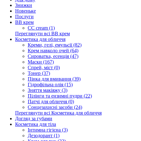
Знижки
Новеньке
Послуги
BB крем
CC cream (1)
Переглянути всі BB крем
Косметика для обличчя
Креми, гелі, емульсії (82)
Крем навколо очей (64)
Сироватка, есенція (47)
Маски (167)
Спрей, міст (0)
Тонер (37)
Пінка для вмивання (39)
Гідрофільна олія (15)
Зняття макіяжу (3)
Пілінги та ензимні пудри (22)
Патчі для обличчя (0)
Сонцезахисні засоби (24)
Переглянути всі Косметика для обличчя
Догляд за губами
Косметика для тіла
Інтимна гігієна (3)
Дезодорант (1)