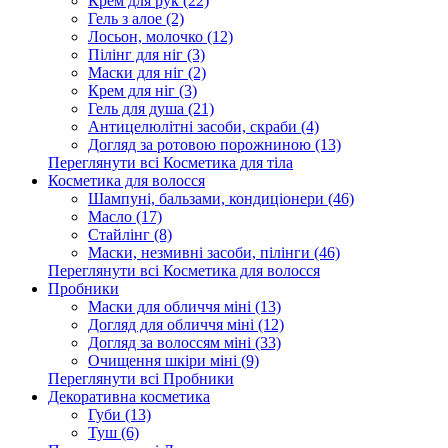
Крем для рук (22)
Гель з алое (2)
Лосьон, молочко (12)
Пілінг для ніг (3)
Маски для ніг (2)
Крем для ніг (3)
Гель для душа (21)
Антицелюлітні засоби, скраби (4)
Догляд за ротовою порожниною (13)
Переглянути всі Косметика для тіла
Косметика для волосся
Шампуні, бальзами, кондиціонери (46)
Масло (17)
Стайлінг (8)
Маски, незмивні засоби, пілінги (46)
Переглянути всі Косметика для волосся
Пробники
Маски для обличчя міні (13)
Догляд для обличчя міні (12)
Догляд за волоссям міні (33)
Очищення шкіри міні (9)
Переглянути всі Пробники
Декоративна косметика
Губи (13)
Туш (6)