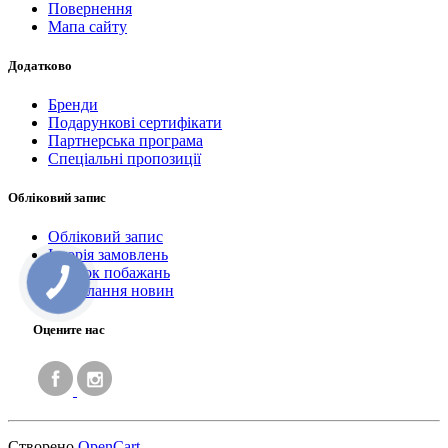
Повернення
Мапа сайту
Додатково
Бренди
Подарункові сертифікати
Партнерська програма
Спеціальні пропозиції
Обліковий запис
Обліковий запис
Історія замовлень
Список побажань
Розсилання новин
Оцените нас
Створено
OpenCart