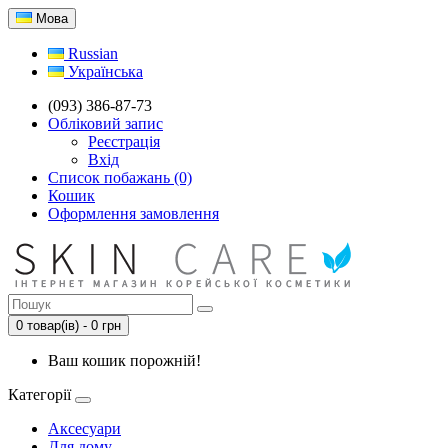
Мова
Russian
Українська
(093) 386-87-73
Обліковий запис
Реєстрація
Вхід
Список побажань (0)
Кошик
Оформлення замовлення
0 товар(ів) - 0 грн
Ваш кошик порожній!
Категорії
Аксесуари
Для дому