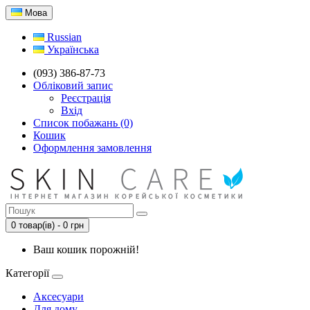
Мова
Russian
Українська
(093) 386-87-73
Обліковий запис
Реєстрація
Вхід
Список побажань (0)
Кошик
Оформлення замовлення
0 товар(ів) - 0 грн
Ваш кошик порожній!
Категорії
Аксесуари
Для дому