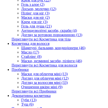
Крем для рук (22)
Гель з алое (2)
Лосьон, молочко (12)
Пілінг для ніг (3)
Маски для ніг (2)
Крем для ніг (3)
Гель для душа (21)
Антицелюлітні засоби, скраби (4)
Догляд за ротовою порожниною (13)
Переглянути всі Косметика для тіла
Косметика для волосся
Шампуні, бальзами, кондиціонери (46)
Масло (17)
Стайлінг (8)
Маски, незмивні засоби, пілінги (46)
Переглянути всі Косметика для волосся
Пробники
Маски для обличчя міні (13)
Догляд для обличчя міні (12)
Догляд за волоссям міні (33)
Очищення шкіри міні (9)
Переглянути всі Пробники
Декоративна косметика
Губи (13)
Туш (6)