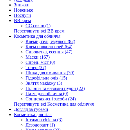
Знижки
Новеньке
Послуги
BB крем
CC cream (1)
Переглянути всі BB крем
Косметика для обличчя
Креми, гелі, емульсії (82)
Крем навколо очей (64)
Сироватка, есенція (47)
Маски (167)
Спрей, міст (0)
Тонер (37)
Пінка для вмивання (39)
Гідрофільна олія (15)
Зняття макіяжу (3)
Пілінги та ензимні пудри (22)
Патчі для обличчя (0)
Сонцезахисні засоби (24)
Переглянути всі Косметика для обличчя
Догляд за губами
Косметика для тіла
Інтимна гігієна (3)
Дезодорант (1)