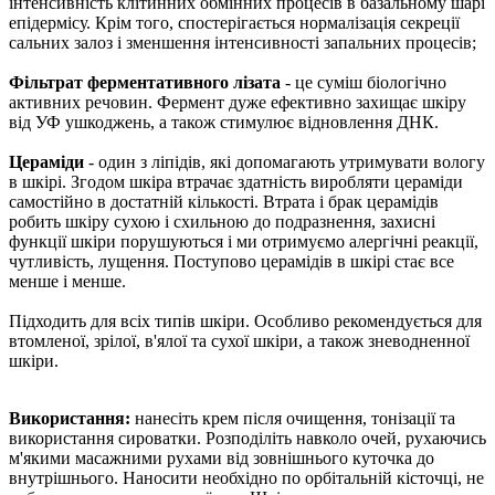
інтенсивність клітинних обмінних процесів в базальному шарі
епідермісу. Крім того, спостерігається нормалізація секреції
сальних залоз і зменшення інтенсивності запальних процесів;
Фільтрат ферментативного лізата
- це суміш біологічно
активних речовин. Фермент дуже ефективно захищає шкіру
від УФ ушкоджень, а також стимулює відновлення ДНК.
Цераміди
- один з ліпідів, які допомагають утримувати вологу
в шкірі. Згодом шкіра втрачає здатність виробляти цераміди
самостійно в достатній кількості. Втрата і брак церамідів
робить шкіру сухою і схильною до подразнення, захисні
функції шкіри порушуються і ми отримуємо алергічні реакції,
чутливість, лущення. Поступово церамідів в шкірі стає все
менше і менше.
Підходить для всіх типів шкіри. Особливо рекомендується для
втомленої, зрілої, в'ялої та сухої шкіри, а також зневодненної
шкіри.
Використання:
нанесіть крем після очищення, тонізації та
використання сироватки. Розподіліть навколо очей, рухаючись
м'якими масажними рухами від зовнішнього куточка до
внутрішнього. Наносити необхідно по орбітальній кісточці, не