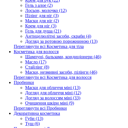
Крем для рук (22)
Гель з алое (2)
Лосьон, молочко (12)
Пілінг для ніг (3)
Маски для ніг (2)
Крем для ніг (3)
Гель для душа (21)
Антицелюлітні засоби, скраби (4)
Догляд за ротовою порожниною (13)
Переглянути всі Косметика для тіла
Косметика для волосся
Шампуні, бальзами, кондиціонери (46)
Масло (17)
Стайлінг (8)
Маски, незмивні засоби, пілінги (46)
Переглянути всі Косметика для волосся
Пробники
Маски для обличчя міні (13)
Догляд для обличчя міні (12)
Догляд за волоссям міні (33)
Очищення шкіри міні (9)
Переглянути всі Пробники
Декоративна косметика
Губи (13)
Туш (6)