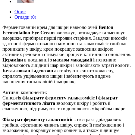
Опис
Огляди (0)
Ферментований крем для шкіри навколо очей
Benton
Fermentation Eye Cream
зволожує, розгладжує та зменшує
зморшки, прибирає перші прояви старіння. Завдяки високій
здатності ферментованого компонента галактомісіс глибоко
проникати у шкіру, крем покращує засвоєння шкірою
активних речовин і стимулює процеси клітинного оновлення.
Цераміди
в поєднанні з
маслом макадамії
інтенсивно
відновлюють ліпідний шар шкіри і запобігають втраті вологи.
Бета-глюкан і аденозин
активізують синтез колагену,
сприяють ущільненню шкіри і забезпечують видиме
зменшення тонких ліній і зморшок;
Активні компоненти:
Синергія
фільтрату ферменту галактомісіс і фільтрат
ферментативного лізата
зволожує шкіру і робить її
еластичною, підтримують та відновлюють мікробіом шкіри.
Фільтрат ферменту галактомісіс
- екстракт дріжджових
грибків, ефективно живить шкіру, сприяє її пом'якшенню і
зволоженню, покращує колір обличчя, а також підвищує