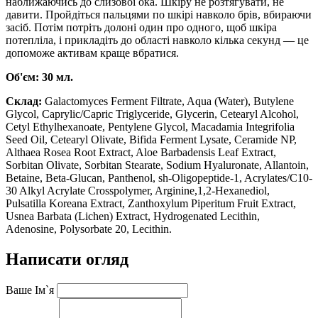
наближаючись до слизової ока. Шкіру не розтягувати, не
давити. Пройдіться пальцями по шкірі навколо брів, вбираючи
засіб. Потім потріть долоні один про одного, щоб шкіра
потепліла, і прикладіть до області навколо кілька секунд — це
допоможе активам краще вбратися.
Об'єм: 30 мл.
Склад:
Galactomyces Ferment Filtrate, Aqua (Water), Butylene
Glycol, Caprylic/Capric Triglyceride, Glycerin, Cetearyl Alcohol,
Cetyl Ethylhexanoate, Pentylene Glycol, Macadamia Integrifolia
Seed Oil, Cetearyl Olivate, Bifida Ferment Lysate, Ceramide NP,
Althaea Rosea Root Extract, Aloe Barbadensis Leaf Extract,
Sorbitan Olivate, Sorbitan Stearate, Sodium Hyaluronate, Allantoin,
Betaine, Beta-Glucan, Panthenol, sh-Oligopeptide-1, Acrylates/C10-
30 Alkyl Acrylate Crosspolymer, Arginine,1,2-Hexanediol,
Pulsatilla Koreana Extract, Zanthoxylum Piperitum Fruit Extract,
Usnea Barbata (Lichen) Extract, Hydrogenated Lecithin,
Adenosine, Polysorbate 20, Lecithin.
Написати огляд
Ваше Ім`я