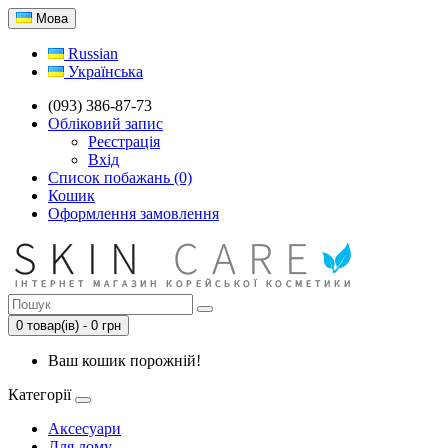
Мова
Russian
Українська
(093) 386-87-73
Обліковий запис
Реєстрація
Вхід
Список побажань (0)
Кошик
Оформлення замовлення
0 товар(ів) - 0 грн
Ваш кошик порожній!
Категорії
Аксесуари
Для дому