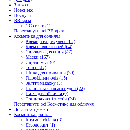
Знижки
Новеньке
Послуги
BB крем
CC cream (1)
Переглянути всі BB крем
Косметика для обличчя
Креми, гелі, емульсії (82)
Крем навколо очей (64)
Сироватка, есенція (47)
Маски (167)
Спрей, міст (0)
Тонер (37)
Пінка для вмивання (39)
Гідрофільна олія (15)
Зняття макіяжу (3)
Пілінги та ензимні пудри (22)
Патчі для обличчя (0)
Сонцезахисні засоби (24)
Переглянути всі Косметика для обличчя
Догляд за губами
Косметика для тіла
Інтимна гігієна (3)
Дезодорант (1)