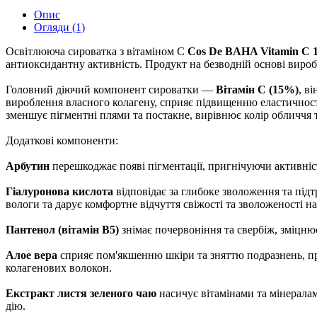
Опис
Огляди (1)
Освітлююча сироватка з вітаміном С
Cos De BAHA Vitamin C 
антиоксидантну активність. Продукт на безводній основі виро
Головний діючий компонент сироватки —
Вітамін С (15%)
, в
вироблення власного колагену, сприяє підвищенню еластичності
зменшує пігментні плями та постакне, вирівнює колір обличчя т
Додаткові компоненти:
Арбутин
перешкоджає появі пігментації, пригнічуючи активніс
Гіалуронова кислота
відповідає за глибоке зволоження та пі
вологи та дарує комфортне відчуття свіжості та зволоженості на
Пантенол (вітамін B5)
знімає почервоніння та свербіж, зміцню
Алое вера
сприяє пом'якшенню шкіри та зняттю подразнень, пр
колагенових волокон.
Екстракт листя зеленого чаю
насичує вітамінами та мінералам
дію.