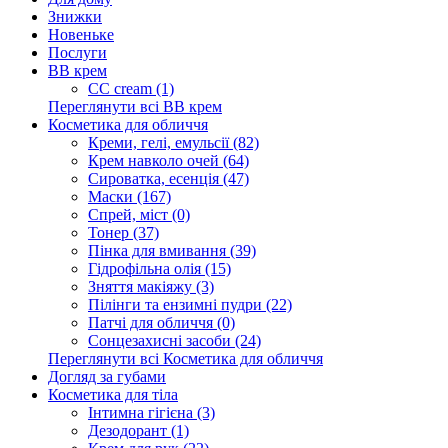
Знижки
Новеньке
Послуги
BB крем
CC cream (1)
Переглянути всі BB крем
Косметика для обличчя
Креми, гелі, емульсії (82)
Крем навколо очей (64)
Сироватка, есенція (47)
Маски (167)
Спрей, міст (0)
Тонер (37)
Пінка для вмивання (39)
Гідрофільна олія (15)
Зняття макіяжу (3)
Пілінги та ензимні пудри (22)
Патчі для обличчя (0)
Сонцезахисні засоби (24)
Переглянути всі Косметика для обличчя
Догляд за губами
Косметика для тіла
Інтимна гігієна (3)
Дезодорант (1)