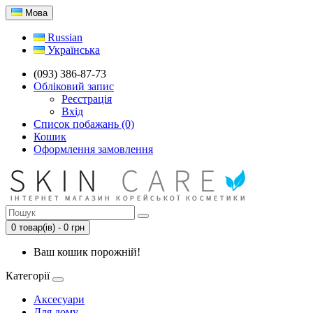
Мова
Russian
Українська
(093) 386-87-73
Обліковий запис
Реєстрація
Вхід
Список побажань (0)
Кошик
Оформлення замовлення
0 товар(ів) - 0 грн
Ваш кошик порожній!
Категорії
Аксесуари
Для дому