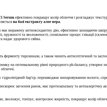
15 Serum
ефективно покращує колір обличчя і розгладжує текст
бляється
на базі екстракту алое вера
.
ін має виражену антиоксидантну дію, ефективно захищаючи шкір
, пружності та зволоженості, сповільнює процес глікації (склею
а надає здорового сяйва.
ть ферменту тирозинази, а також чинить антисептичний та заспо
дтримку на оптимальному рівні природного ph-балансу, утворює
 обличчі.
є гідроліпідний бар'єр, перешкоджає випаровуванню вологи, сп
искорює загоєння ранок, має протизапальну та антиалергічну ак
и, зволожує, тонізує, контролює жирність, покращує колір облич