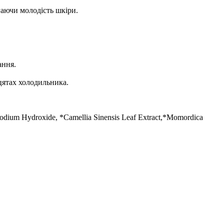
гаючи молодість шкіри.
ання.
цятах холодильника.
 Sodium Hydroxide, *Camellia Sinensis Leaf Extract,*Momordica