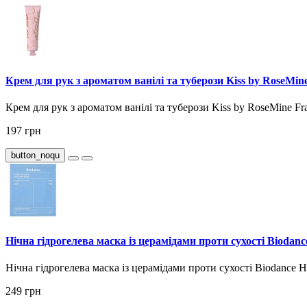
Крем для рук з ароматом ванілі та туберози Kiss by RoseMin
Крем для рук з ароматом ванілі та туберози Kiss by RoseMine Fr
197 грн
button_noqu
Нічна гідрогелева маска із церамідами проти сухості Biodan
Нічна гідрогелева маска із церамідами проти сухості Biodance H
249 грн