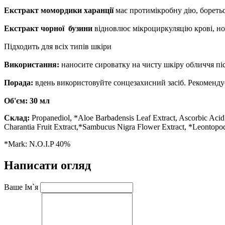
Екстракт момордики харанції
має протимікробну дію, боретьс
Екстракт
чорної
бузини
відновлює мікроциркуляцію крові, нор
Підходить для всіх типів шкіри
Використання:
наносите сироватку на чисту шкіру обличчя пі
Порада:
вдень використовуйте сонцезахисний засіб. Рекомендує
Об'єм: 30 мл
Склад:
Propanediol, *Aloe Barbadensis Leaf Extract, Ascorbic Aci
Charantia Fruit Extract,*Sambucus Nigra Flower Extract, *Leontop
*Mark: N.O.I.P 40%
Написати огляд
Ваше Ім`я