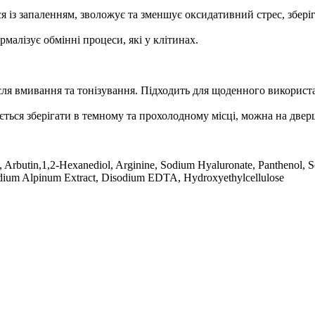
я із запаленням, зволожує та зменшує оксидативний стрес, збері
малізує обмінні процеси, які у клітинах.
сля вмивання та тонізування. Підходить для щоденного використ
ться зберігати в темному та прохолодному місці, можна на двер
d, Arbutin,1,2-Hexanediol, Arginine, Sodium Hyaluronate, Panthenol,
odium Alpinum Extract, Disodium EDTA, Hydroxyethylcellulose