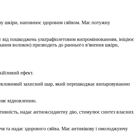
уру шкіри, наповнює здоровим сяйвом. Має потужну
у від пошкоджень ультрафіолетовим випромінюванням, ініціює
вання волокон) призводить до раннього в'янення шкіри,
кійливий ефект.
 невловимий захисний шар, який перешкоджає випаровуванню
рияє відновленню.
тивність, надає антиоксидантну дію, стимулює синтез власних
чя та надає здорового сяйва. Має антивікову і омолоджуючу