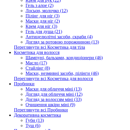
Крем для рук (22)
Гель з алое (2)
Лосьон, молочко (12)
Пілінг для ніг (3)
Маски для ніг (2)
Крем для ніг (3)
Гель для душа (21)
Антицелюлітні засоби, скраби (4)
Догляд за ротовою порожниною (13)
Переглянути всі Косметика для тіла
Косметика для волосся
Шампуні, бальзами, кондиціонери (46)
Масло (17)
Стайлінг (8)
Маски, незмивні засоби, пілінги (46)
Переглянути всі Косметика для волосся
Пробники
Маски для обличчя міні (13)
Догляд для обличчя міні (12)
Догляд за волоссям міні (33)
Очищення шкіри міні (9)
Переглянути всі Пробники
Декоративна косметика
Губи (13)
Туш (6)