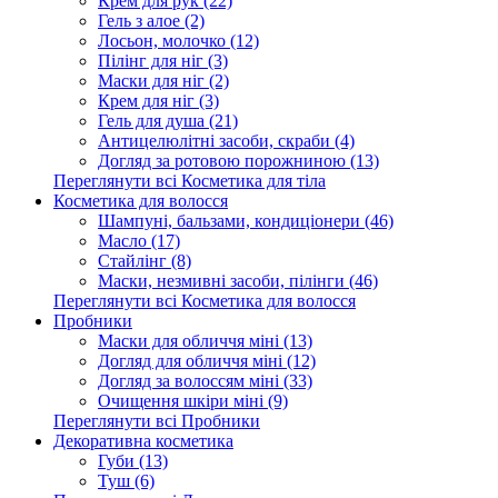
Крем для рук (22)
Гель з алое (2)
Лосьон, молочко (12)
Пілінг для ніг (3)
Маски для ніг (2)
Крем для ніг (3)
Гель для душа (21)
Антицелюлітні засоби, скраби (4)
Догляд за ротовою порожниною (13)
Переглянути всі Косметика для тіла
Косметика для волосся
Шампуні, бальзами, кондиціонери (46)
Масло (17)
Стайлінг (8)
Маски, незмивні засоби, пілінги (46)
Переглянути всі Косметика для волосся
Пробники
Маски для обличчя міні (13)
Догляд для обличчя міні (12)
Догляд за волоссям міні (33)
Очищення шкіри міні (9)
Переглянути всі Пробники
Декоративна косметика
Губи (13)
Туш (6)