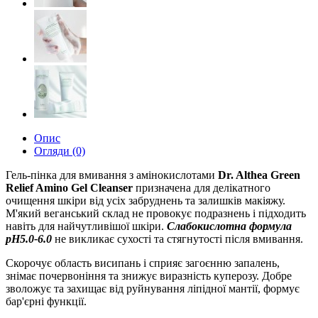
Опис
Огляди (0)
Гель-пінка для вмивання з амінокислотами
Dr. Althea Green
Relief Amino Gel Cleanser
призначена для делікатного
очищення шкіри від усіх забруднень та залишків макіяжу.
М'який веганський склад не провокує подразнень і підходить
навіть для найчутливішої шкіри.
Слабокислотна формула
pH5.0-6.0
не викликає сухості та стягнутості після вмивання.
Скорочує область висипань і сприяє загоєнню запалень,
знімає почервоніння та знижує виразність куперозу. Добре
зволожує та захищає від руйнування ліпідної мантії, формує
бар'єрні функції.