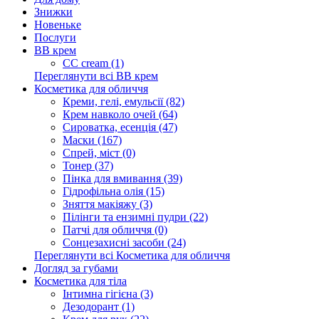
Знижки
Новеньке
Послуги
BB крем
CC cream (1)
Переглянути всі BB крем
Косметика для обличчя
Креми, гелі, емульсії (82)
Крем навколо очей (64)
Сироватка, есенція (47)
Маски (167)
Спрей, міст (0)
Тонер (37)
Пінка для вмивання (39)
Гідрофільна олія (15)
Зняття макіяжу (3)
Пілінги та ензимні пудри (22)
Патчі для обличчя (0)
Сонцезахисні засоби (24)
Переглянути всі Косметика для обличчя
Догляд за губами
Косметика для тіла
Інтимна гігієна (3)
Дезодорант (1)