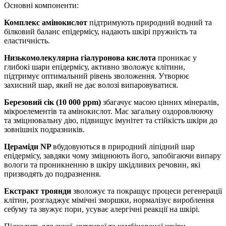
Основні компоненти:
Комплекс амінокислот
підтримують природний водний та
білковий баланс епідермісу, надають шкірі пружність та
еластичність.
Низькомолекулярна гіалуронова кислота
проникає у
глибокі шари епідермісу, активно зволожує клітини,
підтримує оптимальний рівень зволоження. Утворює
захисний шар, який не дає волозі випаровуватися.
Березовий сік (10 000 ppm)
збагачує масою цінних мінералів,
мікроелементів та амінокислот. Має загальну оздоровлюючу
та зміцнювальну дію, підвищує імунітет та стійкість шкіри до
зовнішніх подразників.
Цераміди NP
вбудовуються в природний ліпідний шар
епідермісу, завдяки чому зміцнюють його, запобігаючи випару
вологи та проникненню в шкіру шкідливих речовин, які
призводять до подразнення.
Екстракт троянди
зволожує та покращує процеси регенерації
клітин, розгладжує мімічні зморшки, нормалізує вироблення
себуму та звужує пори, усуває алергічні реакції на шкірі.