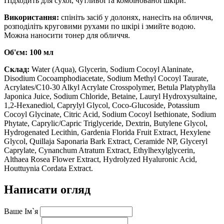
Підходить для сухої, чутливої та комбінованої шкіри.
Використання:
спініть засіб у долонях, нанесіть на обличчя,
розподіліть круговими рухами по шкірі і змийте водою.
Можна наносити тонер для обличчя.
Об'єм: 100 мл
Склад:
Water (Aqua), Glycerin, Sodium Cocoyl Alaninate,
Disodium Cocoamphodiacetate, Sodium Methyl Cocoyl Taurate,
Acrylates/C10-30 Alkyl Acrylate Crosspolymer, Betula Platyphylla
Japonica Juice, Sodium Chloride, Betaine, Lauryl Hydroxysultaine,
1,2-Hexanediol, Caprylyl Glycol, Coco-Glucoside, Potassium
Cocoyl Glycinate, Citric Acid, Sodium Cocoyl Isethionate, Sodium
Phytate, Caprylic/Capric Triglyceride, Dextrin, Butylene Glycol,
Hydrogenated Lecithin, Gardenia Florida Fruit Extract, Hexylene
Glycol, Quillaja Saponaria Bark Extract, Ceramide NP, Glyceryl
Caprylate, Cynanchum Atratum Extract, Ethylhexylglycerin,
Althaea Rosea Flower Extract, Hydrolyzed Hyaluronic Acid,
Houttuynia Cordata Extract.
Написати огляд
Ваше Ім`я