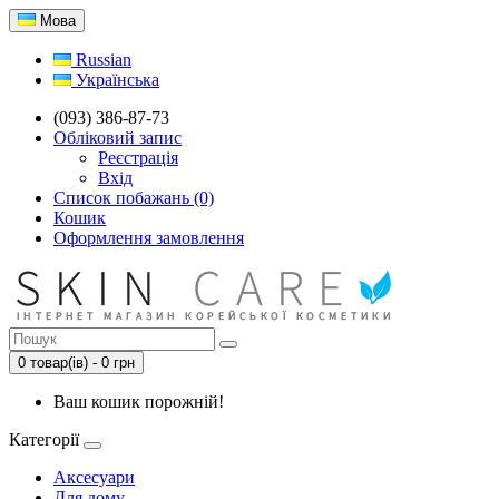
Мова
Russian
Українська
(093) 386-87-73
Обліковий запис
Реєстрація
Вхід
Список побажань (0)
Кошик
Оформлення замовлення
0 товар(ів) - 0 грн
Ваш кошик порожній!
Категорії
Аксесуари
Для дому