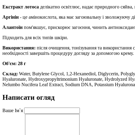
Екстракт лотоса
делікатно освітлює, надає природного сяйва,
Аргінін
- це амінокислота, яка має загоювальну і зволожуючу ді
Алантоїн
пом'якшує, прискорює загоєння, чинить антиоксидант
Підходить для всіх типів шкіри.
Використання:
після очищення, тонізування та використання си
необхідності завершіть процедуру догляду за допомогою крему.
Об'єм: 28 г
Склад:
Water, Butylene Glycol, 1,2-Hexanediol, Diglycerin, Polyg
Hyaluronate, Hydroxypropyltrimonium Hyaluronate, Hydrolyzed Hya
Nelumbo Nucifera Leaf Extract, Sodium DNA, Potassium Hyalurona
Написати огляд
Ваше Ім`я