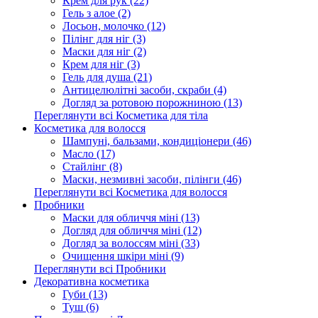
Крем для рук (22)
Гель з алое (2)
Лосьон, молочко (12)
Пілінг для ніг (3)
Маски для ніг (2)
Крем для ніг (3)
Гель для душа (21)
Антицелюлітні засоби, скраби (4)
Догляд за ротовою порожниною (13)
Переглянути всі Косметика для тіла
Косметика для волосся
Шампуні, бальзами, кондиціонери (46)
Масло (17)
Стайлінг (8)
Маски, незмивні засоби, пілінги (46)
Переглянути всі Косметика для волосся
Пробники
Маски для обличчя міні (13)
Догляд для обличчя міні (12)
Догляд за волоссям міні (33)
Очищення шкіри міні (9)
Переглянути всі Пробники
Декоративна косметика
Губи (13)
Туш (6)