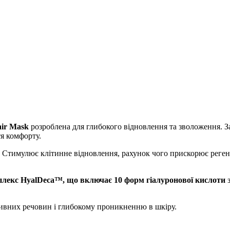
pair Mask
розроблена для глибокого відновлення та зволоження. З
тя комфорту.
Стимулює клітинне відновлення, рахунок чого прискорює реге
лекс HyalDeca™, що включає 10 форм гіалуронової кислоти
тивних речовин і глибокому проникненню в шкіру.