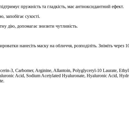
 підтримує пружність та гладкість, має антиоксидантний ефект.
ю, запобігає сухості.
ну дію, допомагає знизити чутливість.
роватки нанесіть маску на обличчя, розподіліть. Зніміть через 1
lycerin-3, Carbomer, Arginine, Allantoin, Polyglyceryl-10 Laurate, 
luronic Acid, Sodium Acetylated Hyaluronate, Hyaluronic Acid, Hyd
te.