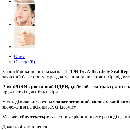
Опис
Огляди (0)
Заспокійлива тканинна маска з ПДРН
Dr. Althea Jelly Seal Re
захисний бар'єр, знімає роздратування та повертає шкірі відчут
PhytoPDRN - рослинний ПДРН, здобутий з екстракту лотоса.
пружність і щільність шкіри.
У складі використовується
запатентований зволожуючий комп
зволоження на всіх шарах епідермісу.
Має
желейну текстуру
, яка сприяє рівномірному розподілу ак
Додаткові компоненти: