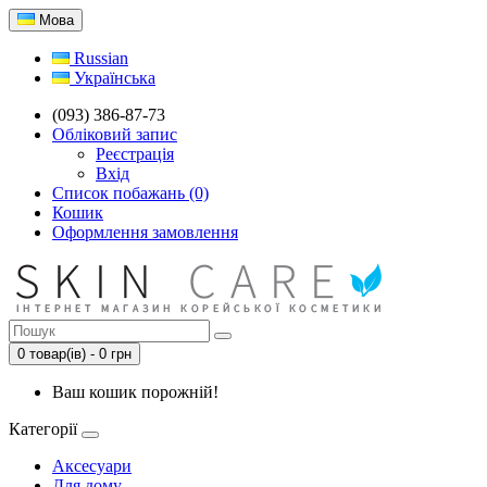
Мова
Russian
Українська
(093) 386-87-73
Обліковий запис
Реєстрація
Вхід
Список побажань (0)
Кошик
Оформлення замовлення
0 товар(ів) - 0 грн
Ваш кошик порожній!
Категорії
Аксесуари
Для дому