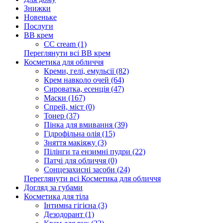
Знижки
Новеньке
Послуги
BB крем
CC cream (1)
Переглянути всі BB крем
Косметика для обличчя
Креми, гелі, емульсії (82)
Крем навколо очей (64)
Сироватка, есенція (47)
Маски (167)
Спрей, міст (0)
Тонер (37)
Пінка для вмивання (39)
Гідрофільна олія (15)
Зняття макіяжу (3)
Пілінги та ензимні пудри (22)
Патчі для обличчя (0)
Сонцезахисні засоби (24)
Переглянути всі Косметика для обличчя
Догляд за губами
Косметика для тіла
Інтимна гігієна (3)
Дезодорант (1)