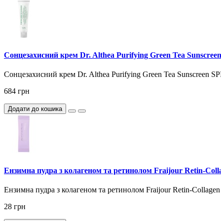
Сонцезахисний крем Dr. Althea Purifying Green Tea Sunscre
Сонцезахисний крем Dr. Althea Purifying Green Tea Sunscreen S
684 грн
Додати до кошика
Ензимна пудра з колагеном та ретинолом Fraijour Retin-Col
Ензимна пудра з колагеном та ретинолом Fraijour Retin-Collagen
28 грн