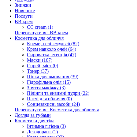
Знижки
Новеньке
Послуги
BB крем
CC cream (1)
Переглянути всі BB крем
Косметика для обличчя
Креми, гелі, емульсії (82)
Крем навколо очей (64)
Сироватка, есенція (47)
Маски (167)
Спрей, міст (0)
Тонер (37)
Пінка для вмивання (39)
Гідрофільна олія (15)
Зняття макіяжу (3)
Пілінги та ензимні пудри (22)
Патчі для обличчя (0)
Сонцезахисні засоби (24)
Переглянути всі Косметика для обличчя
Догляд за губами
Косметика для тіла
Інтимна гігієна (3)
Дезодорант (1)