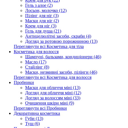
Крем для рук (22)
Гель з алое (2)
Лосьон, молочко (12)
Пілінг для ніг (3)
Маски для ніг (2)
Крем для ніг (3)
Гель для душа (21)
Антицелюлітні засоби, скраби (4)
Догляд за ротовою порожниною (13)
Переглянути всі Косметика для тіла
Косметика для волосся
Шампуні, бальзами, кондиціонери (46)
Масло (17)
Стайлінг (8)
Маски, незмивні засоби, пілінги (46)
Переглянути всі Косметика для волосся
Пробники
Маски для обличчя міні (13)
Догляд для обличчя міні (12)
Догляд за волоссям міні (33)
Очищення шкіри міні (9)
Переглянути всі Пробники
Декоративна косметика
Губи (13)
Туш (6)