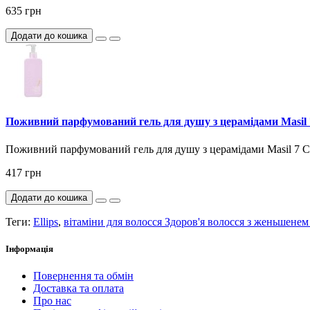
635 грн
Додати до кошика
Поживний парфумований гель для душу з церамідами Masil 
Поживний парфумований гель для душу з церамідами Masil 7 Ce
417 грн
Додати до кошика
Теги:
Ellips
,
вітаміни для волосся Здоров'я волосся з женьшенем
Інформація
Повернення та обмін
Доставка та оплата
Про нас