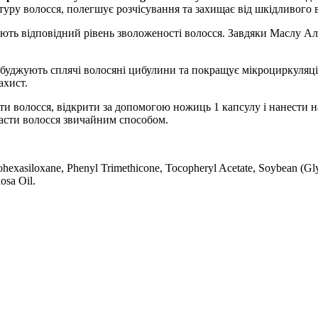
уру волосся, полегшує розчісування та захищає від шкідливого
ують відповідний рівень зволоженості волосся. Завдяки Маслу Ал
обуджують сплячі волосяні цибулини та покращує мікроциркуляці
ахист.
и волосся, відкрити за допомогою ножиць 1 капсулу і нанести н
асти волосся звичайним способом.
hexasiloxane, Phenyl Trimethicone, Tocopheryl Acetate, Soybean (Glyci
osa Oil.