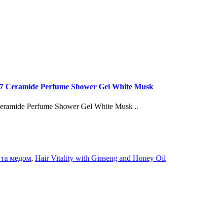
7 Ceramide Perfume Shower Gel White Musk
ramide Perfume Shower Gel White Musk ..
 та медом
,
Hair Vitality with Ginseng and Honey Oil