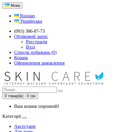
Мова
Russian
Українська
(093) 386-87-73
Обліковий запис
Реєстрація
Вхід
Список побажань (0)
Кошик
Оформлення замовлення
0 товар(ів) - 0 грн
Ваш кошик порожній!
Категорії
Аксесуари
Для дому