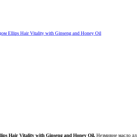
 Ellips Hair Vitality with Ginseng and Honey Oil
lips Hair Vitality with Ginseng and Honey Oil.
Незмивне масло для