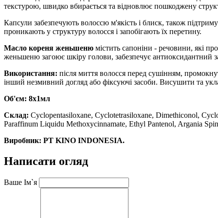
текстурою, швидко вбирається та відновлює пошкоджену структ
Капсули забезпечують волоссю м'якість і блиск, також підтрим
проникають у структуру волосся і запобігають їх перетину.
Масло кореня женьшеню
містить сапоніни - речовини, які пр
женьшеню загоює шкіру голови, забезпечує антиоксидантний з
Використання:
після миття волосся перед сушінням, промокнут
інший незмивний догляд або фіксуючі засоби. Висушити та укл
Об'єм: 8х1мл
Склад:
Cyclopentasiloxane, Cyclotetrasiloxane, Dimethiconol, Cyclo
Paraffinum Liquidu Methoxycinnamate, Ethyl Pantenol, Argania Spin
Виробник: PT KINO INDONESIA.
Написати огляд
Ваше Ім`я