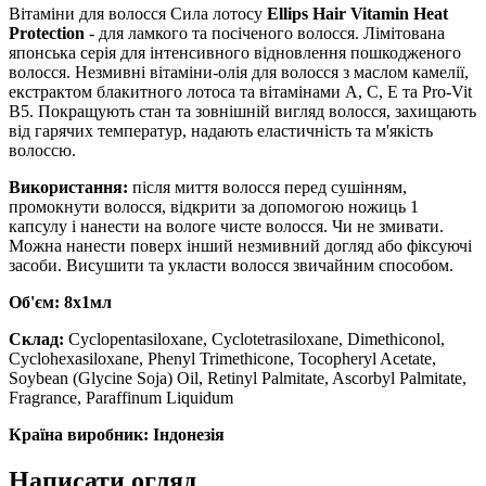
Вітаміни для волосся Сила лотосу
Ellips Hair Vitamin Heat
Protection
- для ламкого та посіченого волосся. Лімітована
японська серія для інтенсивного відновлення пошкодженого
волосся. Незмивні вітаміни-олія для волосся з маслом камелії,
екстрактом блакитного лотоса та вітамінами A, C, E та Pro-Vit
B5. Покращують стан та зовнішній вигляд волосся, захищають
від гарячих температур, надають еластичність та м'якість
волоссю.
Використання:
після миття волосся перед сушінням,
промокнути волосся, відкрити за допомогою ножиць 1
капсулу і нанести на вологе чисте волосся. Чи не змивати.
Можна нанести поверх інший незмивний догляд або фіксуючі
засоби. Висушити та укласти волосся звичайним способом.
Об'єм: 8х1мл
Склад:
Cyclopentasiloxane, Cyclotetrasiloxane, Dimethiconol,
Cyclohexasiloxane, Phenyl Trimethicone, Tocopheryl Acetate,
Soybean (Glycine Soja) Oil, Retinyl Palmitate, Ascorbyl Palmitate,
Fragrance, Paraffinum Liquidum
Країна виробник: Індонезія
Написати огляд