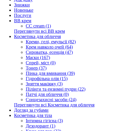
Знижки
Новеньке
Послуги
BB крем
CC cream (1)
Переглянути всі BB крем
Косметика для обличчя
Креми, гелі, емульсії (82)
Крем навколо очей (64)
Сироватка, есенція (47)
Маски (167)
Спрей, міст (0)
Тонер (37)
Пінка для вмивання (39)
Гідрофільна олія (15)
Зняття макіяжу (3)
Пілінги та ензимні пудри (22)
Патчі для обличчя (0)
Сонцезахисні засоби (24)
Переглянути всі Косметика для обличчя
Догляд за губами
Косметика для тіла
Інтимна гігієна (3)
Дезодорант (1)