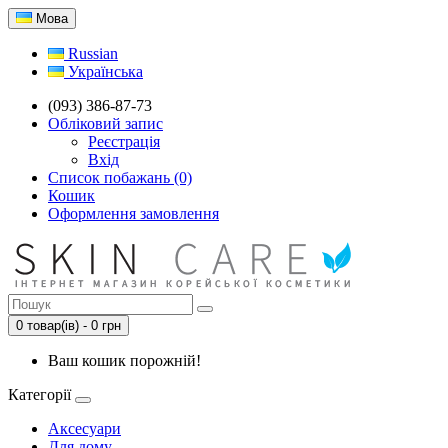
Мова
Russian
Українська
(093) 386-87-73
Обліковий запис
Реєстрація
Вхід
Список побажань (0)
Кошик
Оформлення замовлення
0 товар(ів) - 0 грн
Ваш кошик порожній!
Категорії
Аксесуари
Для дому