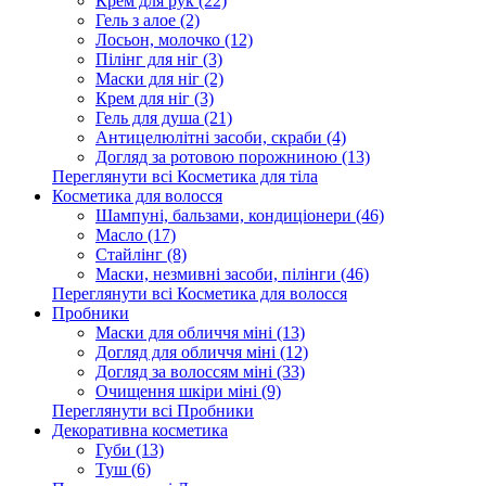
Крем для рук (22)
Гель з алое (2)
Лосьон, молочко (12)
Пілінг для ніг (3)
Маски для ніг (2)
Крем для ніг (3)
Гель для душа (21)
Антицелюлітні засоби, скраби (4)
Догляд за ротовою порожниною (13)
Переглянути всі Косметика для тіла
Косметика для волосся
Шампуні, бальзами, кондиціонери (46)
Масло (17)
Стайлінг (8)
Маски, незмивні засоби, пілінги (46)
Переглянути всі Косметика для волосся
Пробники
Маски для обличчя міні (13)
Догляд для обличчя міні (12)
Догляд за волоссям міні (33)
Очищення шкіри міні (9)
Переглянути всі Пробники
Декоративна косметика
Губи (13)
Туш (6)