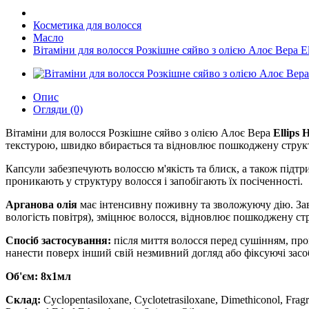
Косметика для волосся
Масло
Вітаміни для волосся Розкішне сяйво з олією Алоє Вера Ell
Опис
Огляди (0)
Вітаміни для волосся Розкішне сяйво з олією Алоє Вера
Ellips 
текстурою, швидко вбирається та відновлює пошкоджену структ
Капсули забезпечують волоссю м'якість та блиск, а також підт
проникають у структуру волосся і запобігають їх посіченності.
Арганова олія
має інтенсивну поживну та зволожуючу дію. Зав
вологість повітря), зміцнює волосся, відновлює пошкоджену ст
Спосіб застосування:
після миття волосся перед сушінням, пр
нанести поверх інший свій незмивний догляд або фіксуючі зас
Об'єм: 8х1мл
Склад:
Cyclopentasiloxane, Cyclotetrasiloxane, Dimethiconol, Fragra