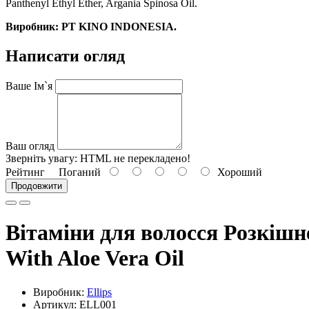
Panthenyl Ethyl Ether, Argania Spinosa Oil.
Виробник: PT KINO INDONESIA.
Написати огляд
Ваше Ім`я
Ваш огляд
Зверніть увагу:
HTML не перекладено!
Рейтинг
Поганий
Хороший
Продовжити
Вітаміни для волосся Розкішне
With Aloe Vera Oil
Виробник:
Ellips
Артикул: ELL001