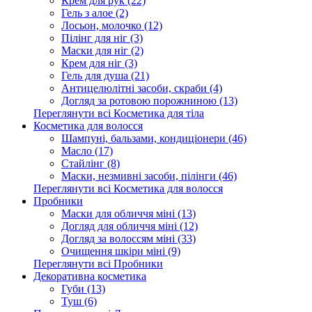
Крем для рук (22)
Гель з алое (2)
Лосьон, молочко (12)
Пілінг для ніг (3)
Маски для ніг (2)
Крем для ніг (3)
Гель для душа (21)
Антицелюлітні засоби, скраби (4)
Догляд за ротовою порожниною (13)
Переглянути всі Косметика для тіла
Косметика для волосся
Шампуні, бальзами, кондиціонери (46)
Масло (17)
Стайлінг (8)
Маски, незмивні засоби, пілінги (46)
Переглянути всі Косметика для волосся
Пробники
Маски для обличчя міні (13)
Догляд для обличчя міні (12)
Догляд за волоссям міні (33)
Очищення шкіри міні (9)
Переглянути всі Пробники
Декоративна косметика
Губи (13)
Туш (6)