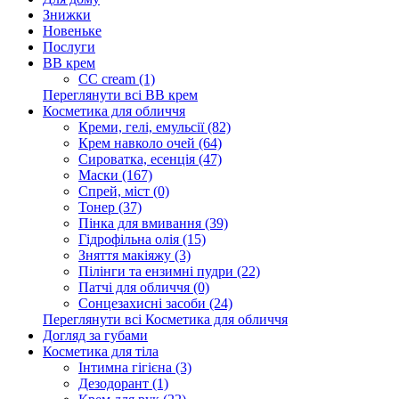
Знижки
Новеньке
Послуги
BB крем
CC cream (1)
Переглянути всі BB крем
Косметика для обличчя
Креми, гелі, емульсії (82)
Крем навколо очей (64)
Сироватка, есенція (47)
Маски (167)
Спрей, міст (0)
Тонер (37)
Пінка для вмивання (39)
Гідрофільна олія (15)
Зняття макіяжу (3)
Пілінги та ензимні пудри (22)
Патчі для обличчя (0)
Сонцезахисні засоби (24)
Переглянути всі Косметика для обличчя
Догляд за губами
Косметика для тіла
Інтимна гігієна (3)
Дезодорант (1)