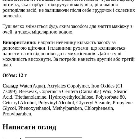
щіточку, яка фарбує і підкручує кожну вію, рівномірно
розподіляє засіб, не залишаючи після себе грудочок і склеєних
волосків.
Туш легко знімається будь-яким засобом для зняття макіяжу з
очей, а також міцелярною водою.
Використання:
набрати невелику кількість засобу за
допомогою щіточки, і плавними рухами, що коливаються,
нанести на вії від основи до самих кінчиків. Дайте туші
можливість висохнути. За потреби нанесіть другий або третій
шар.
Об'єм: 12 г
Склад:
Water(Aqua), Acrylates Copolymer, Iron Oxides (CI
77499), Beeswax, Copernicia Cerifera (Carnauba) Wax, Stearic
Acid, Triethanolamine, Hydroxyethylcellulose, Polysorbate 80,
Cetearyl Alcohol, Polyvinyl Alcohol, Glyceryl Stearate, Propylene
Glycol, Phenoxyethanol, Methylparaben, Chlorphenesin,
Propylparaben.
Написати огляд