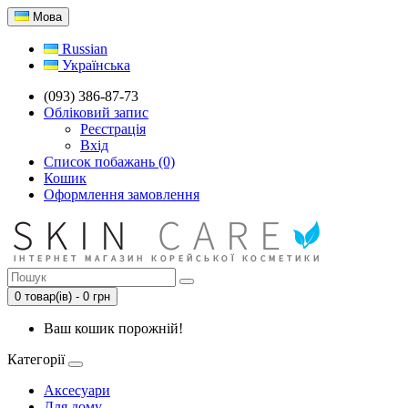
Мова
Russian
Українська
(093) 386-87-73
Обліковий запис
Реєстрація
Вхід
Список побажань (0)
Кошик
Оформлення замовлення
0 товар(ів) - 0 грн
Ваш кошик порожній!
Категорії
Аксесуари
Для дому