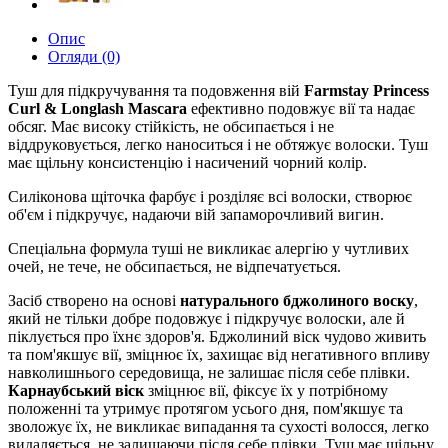
Опис
Огляди (0)
Туш для підкручування та подовження вій
Farmstay Princess
Curl & Longlash Mascara
ефективно подовжує вії та надає
обсяг. Має високу стійкість, не обсипається і не
віддруковується, легко наноситься і не обтяжує волоски. Туш
має щільну консистенцію і насичений чорний колір.
Силіконова щіточка фарбує і розділяє всі волоски, створює
об'єм і підкручує, надаючи вій запаморочливий вигин.
Спеціальна формула туші не викликає алергію у чутливих
очей, не тече, не обсипається, не відпечатується.
Засіб створено на основі
натурального бджолиного воску
,
який не тільки добре подовжує і підкручує волоски, але й
піклується про їхнє здоров'я. Бджолиний віск чудово живить
та пом'якшує вії, зміцнює їх, захищає від негативного впливу
навколишнього середовища, не залишає після себе плівки.
Карнаубський віск
зміцнює вії, фіксує їх у потрібному
положенні та утримує протягом усього дня, пом'якшує та
зволожує їх, не викликає випадання та сухості волосся, легко
видаляється, не залишаючи після себе плівки. Туш має щільну