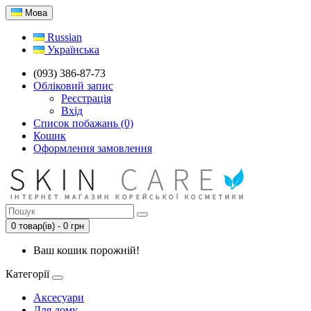
Мова
Russian
Українська
(093) 386-87-73
Обліковий запис
Реєстрація
Вхід
Список побажань (0)
Кошик
Оформлення замовлення
0 товар(ів) - 0 грн
Ваш кошик порожній!
Категорії
Аксесуари
Для дому