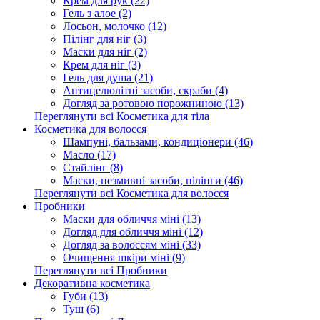
Крем для рук (22)
Гель з алое (2)
Лосьон, молочко (12)
Пілінг для ніг (3)
Маски для ніг (2)
Крем для ніг (3)
Гель для душа (21)
Антицелюлітні засоби, скраби (4)
Догляд за ротовою порожниною (13)
Переглянути всі Косметика для тіла
Косметика для волосся
Шампуні, бальзами, кондиціонери (46)
Масло (17)
Стайлінг (8)
Маски, незмивні засоби, пілінги (46)
Переглянути всі Косметика для волосся
Пробники
Маски для обличчя міні (13)
Догляд для обличчя міні (12)
Догляд за волоссям міні (33)
Очищення шкіри міні (9)
Переглянути всі Пробники
Декоративна косметика
Губи (13)
Туш (6)