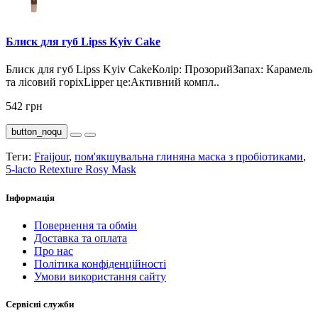
Блиск для губ Lipss Kyiv Cake
Блиск для губ Lipss Kyiv CakeКолір: ПрозорийЗапах: Карамель
та лісовий горіхLipper це:Активний компл..
542 грн
button_noqu
Теги:
Fraijour
,
пом'якшувальна глиняна маска з пробіотиками
,
5-lacto Retexture Rosy Mask
Інформація
Повернення та обмін
Доставка та оплата
Про нас
Політика конфіденційності
Умови використання сайту
Сервісні служби