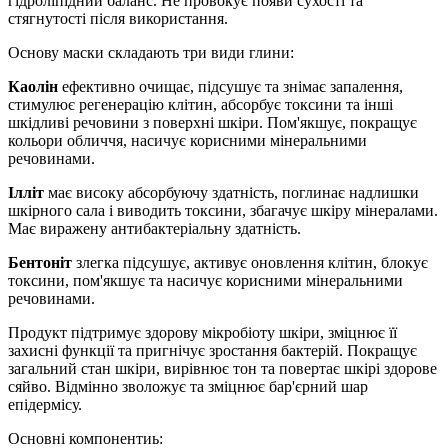
гідроліпідний баланс. Не провокує появи сухості та
стягнутості після використання.
Основу маски складають три види глини:
Каолін
ефективно очищає, підсушує та знімає запалення,
стимулює регенерацію клітин, абсорбує токсини та інші
шкідливі речовини з поверхні шкіри. Пом'якшує, покращує
кольори обличчя, насичує корисними мінеральними
речовинами.
Ілліт
має високу абсорбуючу здатність, поглинає надлишки
шкірного сала і виводить токсини, збагачує шкіру мінералами.
Має виражену антибактеріальну здатність.
Бентоніт
злегка підсушує, активує оновлення клітин, блокує
токсини, пом'якшує та насичує корисними мінеральними
речовинами.
Продукт підтримує здорову мікробіоту шкіри, зміцнює її
захисні функції та пригнічує зростання бактерій. Покращує
загальний стан шкіри, вирівнює тон та повертає шкірі здорове
сяйво. Відмінно зволожує та зміцнює бар'єрний шар
епідермісу.
Основні компонентиь: