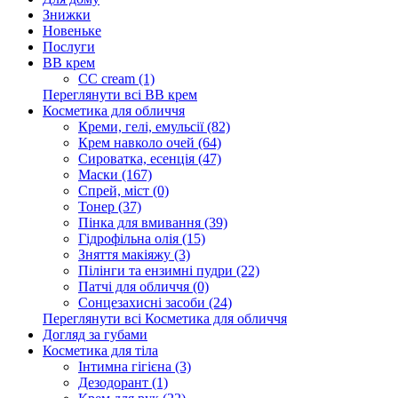
Знижки
Новеньке
Послуги
BB крем
CC cream (1)
Переглянути всі BB крем
Косметика для обличчя
Креми, гелі, емульсії (82)
Крем навколо очей (64)
Сироватка, есенція (47)
Маски (167)
Спрей, міст (0)
Тонер (37)
Пінка для вмивання (39)
Гідрофільна олія (15)
Зняття макіяжу (3)
Пілінги та ензимні пудри (22)
Патчі для обличчя (0)
Сонцезахисні засоби (24)
Переглянути всі Косметика для обличчя
Догляд за губами
Косметика для тіла
Інтимна гігієна (3)
Дезодорант (1)