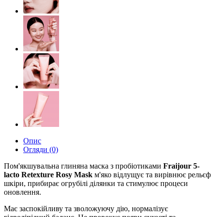
Опис
Огляди (0)
Пом'якшувальна глиняна маска з пробіотиками
Fraijour 5-
lacto Retexture Rosy Mask
м'яко відлущує та вирівнює рельєф
шкіри, прибирає огрубілі ділянки та стимулює процеси
оновлення.
Має заспокійливу та зволожуючу дію, нормалізує