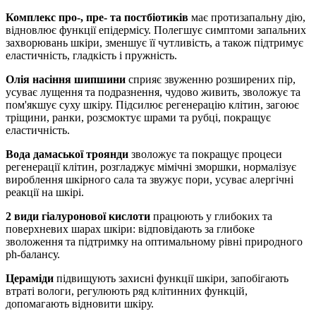
Комплекс про-, пре- та постбіотиків
має протизапальну дію,
відновлює функції епідермісу. Полегшує симптоми запальних
захворювань шкіри, зменшує її чутливість, а також підтримує
еластичність, гладкість і пружність.
Олія насіння шипшини
сприяє звуженню розширених пір,
усуває лущення та подразнення, чудово живить, зволожує та
пом'якшує суху шкіру. Підсилює регенерацію клітин, загоює
тріщини, ранки, розсмоктує шрами та рубці, покращує
еластичність.
Вода дамаської троянди
зволожує та покращує процеси
регенерації клітин, розгладжує мімічні зморшки, нормалізує
вироблення шкірного сала та звужує пори, усуває алергічні
реакції на шкірі.
2 види гіалуронової кислоти
працюють у глибоких та
поверхневих шарах шкіри: відповідають за глибоке
зволоження та підтримку на оптимальному рівні природного
ph-балансу.
Цераміди
підвищують захисні функції шкіри, запобігають
втраті вологи, регулюють ряд клітинних функцій,
допомагають відновити шкіру.