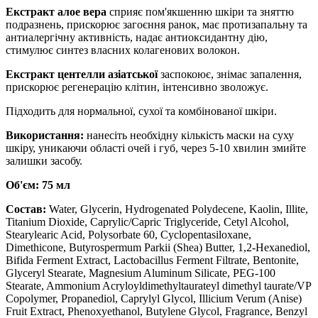
Екстракт алое вера
сприяє пом'якшенню шкіри та зняттю
подразнень, прискорює загоєння ранок, має протизапальну та
антиалергічну активність, надає антиоксидантну дію,
стимулює синтез власних колагенових волокон.
Екстракт центелли
азіатської
заспокоює, знімає запалення,
прискорює регенерацію клітин, інтенсивно зволожує.
Підходить для нормальної, сухої та комбінованої шкіри.
Використання:
нанесіть необхідну кількість маски на суху
шкіру, уникаючи області очей і губ, через 5-10 хвилин змийте
залишки засобу.
Об'єм: 75 мл
Состав:
Water, Glycerin, Hydrogenated Polydecene, Kaolin, Illite,
Titanium Dioxide, Caprylic/Capric Triglyceride, Cetyl Alcohol,
Stearylearic Acid, Polysorbate 60, Cyclopentasiloxane,
Dimethicone, Butyrospermum Parkii (Shea) Butter, 1,2-Hexanediol,
Bifida Ferment Extract, Lactobacillus Ferment Filtrate, Bentonite,
Glyceryl Stearate, Magnesium Aluminum Silicate, PEG-100
Stearate, Ammonium Acryloyldimethyltaurateyl dimethyl taurate/VP
Copolymer, Propanediol, Caprylyl Glycol, Illicium Verum (Anise)
Fruit Extract, Phenoxyethanol, Butylene Glycol, Fragrance, Benzyl