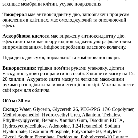
захищає мембрани клітин, усуває подразнення.
Токоферол
має антиоксидантну дію, запобігаючи процесам
окислення в клітинах, має омолоджуючий та оновлюючий
ефект.
Аскорбінова кислота
має виражену антиоксидантну дію,
ефективно захищає шкіру від пошкоджень ультрафіолетовим
випромінюванням, ініціює вироблення власного колагену.
Підходить для сухої, нормальної та комбінованої шкіри.
Використання:
трішки пом'яти руками упаковку, дістати
маску, поступово розправити її в особі. Залишити маску на 15-
20 хвилин. Акуратно зняти маску та легкими масажними
рухами розподілити залишки есенції по шкірі. Можна нанести
свій крем для обличчя.
Об'єм: 30 мл
Склад:
Water, Glycerin, Glycereth-26, PEG/PPG-17/6 Copolymer,
Methylpropanediol, Hydroxyethyl Urea, Allantoin, Trehalose,
Ethylhexylglycerin, Betaine, Xanthan Gum, Disodium EDTA,
Hydroxyethylcellulose, Adenosine, 1,2-Hexanediol, Sodium
Hyaluronate, Disodium Phosphate, Polysorbate 60, Butylene
Glycol, Sodium Phosphate, Pyridoxine, Polyglyceryl-10 Laurate,