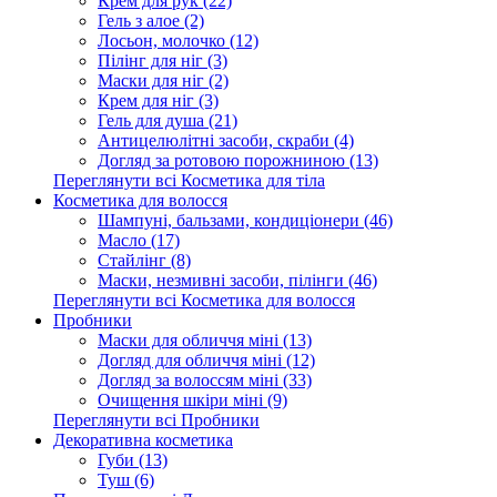
Крем для рук (22)
Гель з алое (2)
Лосьон, молочко (12)
Пілінг для ніг (3)
Маски для ніг (2)
Крем для ніг (3)
Гель для душа (21)
Антицелюлітні засоби, скраби (4)
Догляд за ротовою порожниною (13)
Переглянути всі Косметика для тіла
Косметика для волосся
Шампуні, бальзами, кондиціонери (46)
Масло (17)
Стайлінг (8)
Маски, незмивні засоби, пілінги (46)
Переглянути всі Косметика для волосся
Пробники
Маски для обличчя міні (13)
Догляд для обличчя міні (12)
Догляд за волоссям міні (33)
Очищення шкіри міні (9)
Переглянути всі Пробники
Декоративна косметика
Губи (13)
Туш (6)