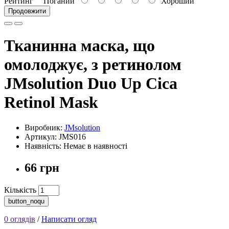
Рейтинг
Поганий
Хороший
Продовжити
Тканинна маска, що
омолоджує, з ретинолом
JMsolution Duo Up Cica
Retinol Mask
Виробник:
JMsolution
Артикул: JMS016
Наявність: Немає в наявності
66 грн
Кількість
button_noqu
0 оглядів
/
Написати огляд