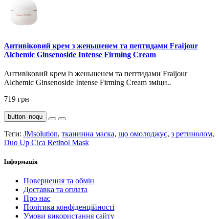
Антивіковий крем з женьшенем та пептидами Fraijour
Alchemic Ginsenoside Intense Firming Cream
Антивіковий крем із женьшенем та пептидами Fraijour
Alchemic Ginsenoside Intense Firming Cream зміцн..
719 грн
button_noqu
Теги:
JMsolution
,
тканинна маска
,
що омолоджує
,
з ретинолом
,
Duo Up Cica Retinol Mask
Інформація
Повернення та обмін
Доставка та оплата
Про нас
Політика конфіденційності
Умови використання сайту