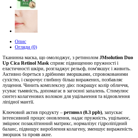
Опис
Огляди (0)
Тканинна маска, що омолоджує, з ретинолом
JMsolution Duo
Up Cica Retinol Mask
сприяє підвищенню пружності і
еластичності шкіри, розгладжує рельєф, пом'якшує і живить.
Активно бореться з дрібними зморшками, спровокованими
сухістю, і скорочує глибину більш виражених, позбавляє
лущення. Чинить комплексну дію: покращує колір обличчя,
усуває тьмяність, допомагає в загоєнні запалень. Стимулює
синтез колагенових волокон для ущільнення та відновлення
ліпідної мантії.
Ключовий актив продукту –
ретинол (0.3 ppb)
, запускає
інтенсивний процес оновлення, надає пружність, ущільнює,
зміцнює позаклітинний матрикс, нормалізує гідроліпідний
баланс, підвищує вироблення колагену, зменшує вираженість
зморшок та прояв акне.