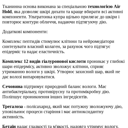
Тканинна основа виконана за спеціальною
технологією Air
Hold
, яка дозволяє шкірі дихати та краще вбирати всі активні
компоненти. Ультратонка купра щільно прилягає до шкіри і
повторює контури обличчя, надаючи підтягуючу дію.
Додаткові компоненти:
Комплекс пептидів стимулює клітини та нейромедіатори
синтезувати власний колаген, за рахунок чого підтягує
епідерміс та надає еластичність.
Комплекс 12 видів гіалуронової кислоти
проникає у глибокі
шари епідермісу, активно зволожує клітини, сприяє
утриманню вологи у шкірі. Утворює захисний шар, який не
дає волозі випаровуватися.
Сечовина
підтримує природний баланс вологи. Має
антибактеріальну, противірусну та протимікробну дію.
Поліпшує проникнення інших інгредієнтів.
Трегалоза
- полісахарид, який має потужну зволожуючу дію,
уповільнює процеси старіння і має антиоксидантну
активність.
Бетаїн
надає гладкості та м'якості, надовго утримує вологу,