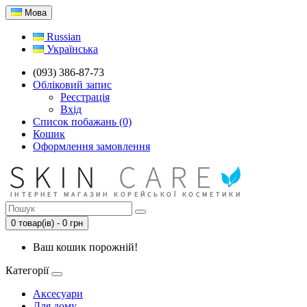
Мова
Russian
Українська
(093) 386-87-73
Обліковий запис
Реєстрація
Вхід
Список побажань (0)
Кошик
Оформлення замовлення
0 товар(ів) - 0 грн
Ваш кошик порожній!
Категорії
Аксесуари
Для дому