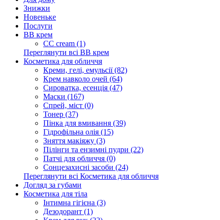
Знижки
Новеньке
Послуги
BB крем
CC cream (1)
Переглянути всі BB крем
Косметика для обличчя
Креми, гелі, емульсії (82)
Крем навколо очей (64)
Сироватка, есенція (47)
Маски (167)
Спрей, міст (0)
Тонер (37)
Пінка для вмивання (39)
Гідрофільна олія (15)
Зняття макіяжу (3)
Пілінги та ензимні пудри (22)
Патчі для обличчя (0)
Сонцезахисні засоби (24)
Переглянути всі Косметика для обличчя
Догляд за губами
Косметика для тіла
Інтимна гігієна (3)
Дезодорант (1)