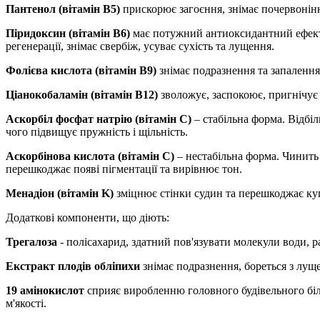
Пантенол (вітамін B5)
прискорює загоєння, знімає почервонін
Піридоксин (вітамін B6)
має потужний антиоксидантний ефект, 
регенерації, знімає свербіж, усуває сухість та лущення.
Фолієва кислота (вітамін B9)
знімає подразнення та запалення,
Ціанокобаламін (вітамін B12)
зволожує, заспокоює, пригнічує 
Аскорбіл фосфат натрію (вітамін C)
– стабільна форма. Відбі
чого підвищує пружність і щільність.
Аскорбінова кислота (вітамін C)
– нестабільна форма. Чинить 
перешкоджає появі пігментації та вирівнює тон.
Менадіон (вітамін K)
зміцнює стінки судин та перешкоджає ку
Додаткові компоненти, що діють:
Трегалоза
- полісахарид, здатний пов'язувати молекули води, 
Екстракт плодів обліпихи
знімає подразнення, бореться з луще
19 амінокислот
сприяє виробленню головного будівельного біл
м'якості.