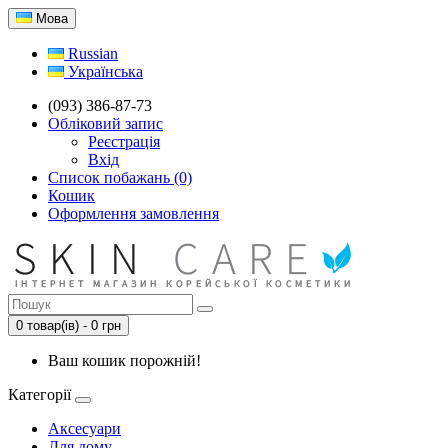
Мова
Russian
Українська
(093) 386-87-73
Обліковий запис
Реєстрація
Вхід
Список побажань (0)
Кошик
Оформлення замовлення
0 товар(ів) - 0 грн
Ваш кошик порожній!
Категорії
Аксесуари
Для дому