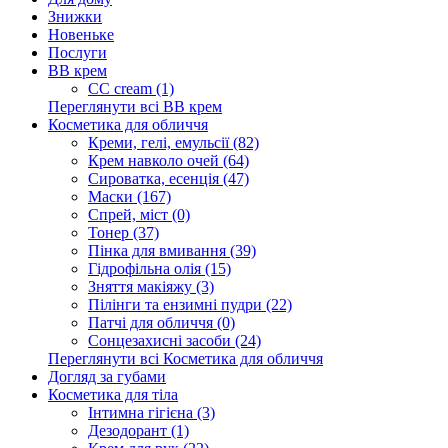
Знижки
Новеньке
Послуги
BB крем
CC cream (1)
Переглянути всі BB крем
Косметика для обличчя
Креми, гелі, емульсії (82)
Крем навколо очей (64)
Сироватка, есенція (47)
Маски (167)
Спрей, міст (0)
Тонер (37)
Пінка для вмивання (39)
Гідрофільна олія (15)
Зняття макіяжу (3)
Пілінги та ензимні пудри (22)
Патчі для обличчя (0)
Сонцезахисні засоби (24)
Переглянути всі Косметика для обличчя
Догляд за губами
Косметика для тіла
Інтимна гігієна (3)
Дезодорант (1)