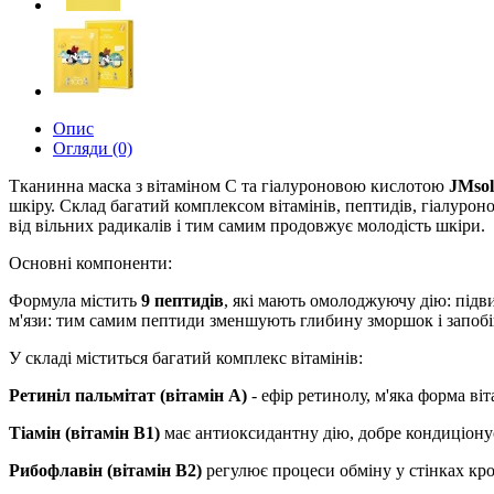
Опис
Огляди (0)
Тканинна маска з вітаміном С та гіалуроновою кислотою
JMsol
шкіру. Склад багатий комплексом вітамінів, пептидів, гіалуро
від вільних радикалів і тим самим продовжує молодість шкіри.
Основні компоненти:
Формула містить
9 пептидів
, які мають омолоджуючу дію: підв
м'язи: тим самим пептиди зменшують глибину зморшок і запобі
У складі міститься багатий комплекс вітамінів:
Ретиніл пальмітат (вітамін A)
- ефір ретинолу, м'яка форма ві
Тіамін (вітамін B1)
має антиоксидантну дію, добре кондиціону
Рибофлавін (вітамін B2)
регулює процеси обміну у стінках кр