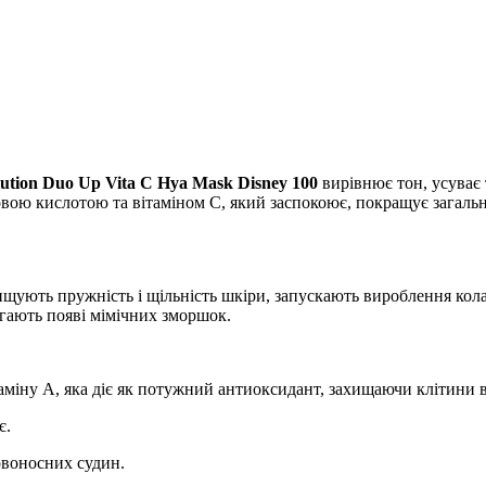
ution Duo Up Vita C Hya Mask Disney 100
вирівнює тон, усуває 
новою кислотою та вітаміном С, який заспокоює, покращує загал
ищують пружність і щільність шкіри, запускають вироблення кол
гають появі мімічних зморшок.
таміну A, яка діє як потужний антиоксидант, захищаючи клітини в
є.
овоносних судин.