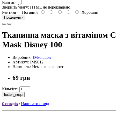
Ваш огляд
Зверніть увагу:
HTML не перекладено!
Рейтинг
Поганий
Хороший
Продовжити
Тканинна маска з вітаміном С
Mask Disney 100
Виробник:
JMsolution
Артикул: JMS012
Наявність: Немає в наявності
69 грн
Кількість
button_noqu
0 оглядів
/
Написати огляд