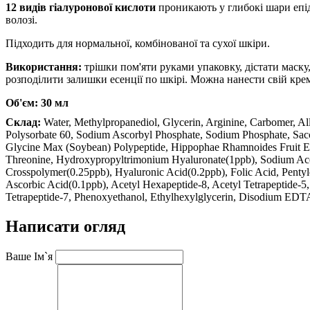
12 видів гіалуронової кислоти
проникають у глибокі шари епі
волозі.
Підходить для нормальної, комбінованої та сухої шкіри.
Використання:
трішки пом'яти руками упаковку, дістати маску
розподілити залишки есенції по шкірі. Можна нанести свій кре
Об'єм: 30 мл
Склад:
Water, Methylpropanediol, Glycerin, Arginine, Carbomer, A
Polysorbate 60, Sodium Ascorbyl Phosphate, Sodium Phosphate, Sa
Glycine Max (Soybean) Polypeptide, Hippophae Rhamnoides Fruit Extra
Threonine, Hydroxypropyltrimonium Hyaluronate(1ppb), Sodium Acety
Crosspolymer(0.25ppb), Hyaluronic Acid(0.2ppb), Folic Acid, Pentyle
Ascorbic Acid(0.1ppb), Acetyl Hexapeptide-8, Acetyl Tetrapeptide-5
Tetrapeptide-7, Phenoxyethanol, Ethylhexylglycerin, Disodium EDT
Написати огляд
Ваше Ім`я