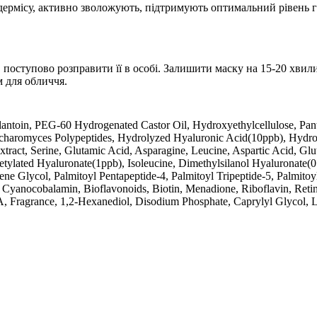
дермісу, активно зволожують, підтримують оптимальний рівень г
, поступово розправити її в особі. Залишити маску на 15-20 хв
м для обличчя.
llantoin, PEG-60 Hydrogenated Castor Oil, Hydroxyethylcellulose, P
ccharomyces Polypeptides, Hydrolyzed Hyaluronic Acid(10ppb), Hydr
ct, Serine, Glutamic Acid, Asparagine, Leucine, Aspartic Acid, Gluta
lated Hyaluronate(1ppb), Isoleucine, Dimethylsilanol Hyaluronate(0.
ne Glycol, Palmitoyl Pentapeptide-4, Palmitoyl Tripeptide-5, Palmitoy
, Cyanocobalamin, Bioflavonoids, Biotin, Menadione, Riboflavin, Retin
A, Fragrance, 1,2-Hexanediol, Disodium Phosphate, Caprylyl Glycol, 