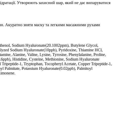
ідратації. Утворюють захисний шар, який не дає випаруватися
илин. Акуратно зняти маску та легкими масажними рухами
anthenol, Sodium Hyaluronate(20.1002ppm), Butylene Glycol,
olyzed Sodium Hyaluronate(10ppb), Pyridoxine, Thiamine HCl,
mine, Alanine, Valine, Lysine, Tyrosine, Phenylalanine, Proline,
6ppb), Histidine, Cysteine, Methionine, Sodium Hyaluronate
l Tripeptide-1, Tryptophan, Tocopheryl Acetate, Copper Tripeptide-1,
yl Palmitate, Potassium Hyaluronate(0.02ppb), Palmitoyl
Limonene.