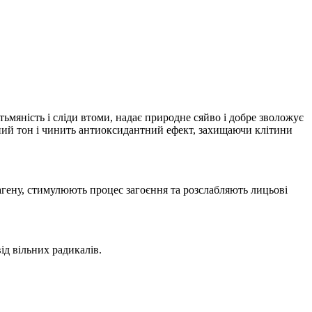
тьмяність і сліди втоми, надає природне сяйво і добре зволожує
ьний тон і чинить антиоксидантний ефект, захищаючи клітини
агену, стимулюють процес загоєння та розслабляють лицьові
ід вільних радикалів.