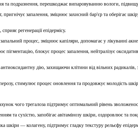
ня та подразнення, перешкоджає випаровуванню вологи, підвищує
пригнічує запалення, зміцнює захисний бар'єр та оберігає шкіру
 сприяє регенерації епідермісу.
запальний процес, зміцнює капіляри, допомагає у лікуванні акне
лює пігментацію, блокує процес запалення, нейтралізує оксидати
антиоксидантну дію, захищаючи клітини від вільних радикалів, з
перозу, стимулює процес оновлення та продовжує молодість шкір
рахунок чого трегалоза підтримує оптимальний рівень зволоженос
нням та сухістю, запобігає авітамінозу шкіри, оздоровлює та по
ка шкіри — колагену, підтримує гладку текстуру рельєфу епідерм