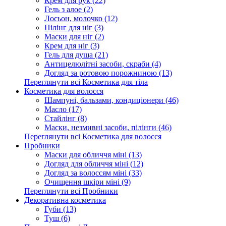
Крем для рук (22)
Гель з алое (2)
Лосьон, молочко (12)
Пілінг для ніг (3)
Маски для ніг (2)
Крем для ніг (3)
Гель для душа (21)
Антицелюлітні засоби, скраби (4)
Догляд за ротовою порожниною (13)
Переглянути всі Косметика для тіла
Косметика для волосся
Шампуні, бальзами, кондиціонери (46)
Масло (17)
Стайлінг (8)
Маски, незмивні засоби, пілінги (46)
Переглянути всі Косметика для волосся
Пробники
Маски для обличчя міні (13)
Догляд для обличчя міні (12)
Догляд за волоссям міні (33)
Очищення шкіри міні (9)
Переглянути всі Пробники
Декоративна косметика
Губи (13)
Туш (6)