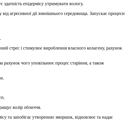
 здатність епідермісу утримувати вологу.
 від агресивної дії зовнішнього середовища. Запускає процеси
.
вний стрес і стимулює вироблення власного колагену, рахунок
а рахунок чого уповільнює процес старіння, а також
и.
ті.
кращує колір обличчя.
ісу та запобігає утворенню зморшок, відновлює та надає