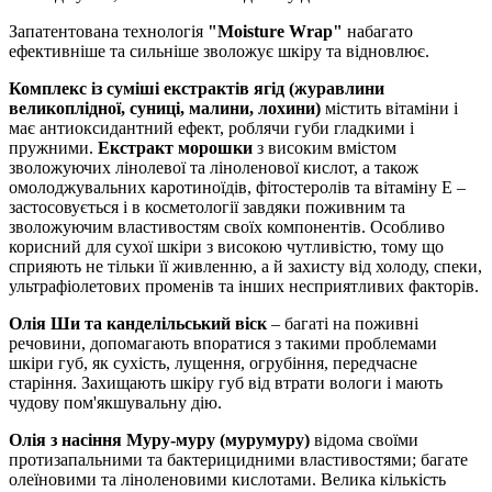
Запатентована технологія
"Moisture Wrap"
набагато
ефективніше та сильніше зволожує шкіру та відновлює.
Комплекс із суміші екстрактів ягід (журавлини
великоплідної, суниці, малини, лохини)
містить вітаміни і
має антиоксидантний ефект, роблячи губи гладкими і
пружними.
Екстракт морошки
з високим вмістом
зволожуючих лінолевої та ліноленової кислот, а також
омолоджувальних каротиноїдів, фітостеролів та вітаміну Е –
застосовується і в косметології завдяки поживним та
зволожуючим властивостям своїх компонентів. Особливо
корисний для сухої шкіри з високою чутливістю, тому що
сприяють не тільки її живленню, а й захисту від холоду, спеки,
ультрафіолетових променів та інших несприятливих факторів.
Олія Ши та канделільський віск
– багаті на поживні
речовини, допомагають впоратися з такими проблемами
шкіри губ, як сухість, лущення, огрубіння, передчасне
старіння. Захищають шкіру губ від втрати вологи і мають
чудову пом'якшувальну дію.
Олія з насіння Муру-муру (мурумуру)
відома своїми
протизапальними та бактерицидними властивостями; багате
олеїновими та ліноленовими кислотами. Велика кількість