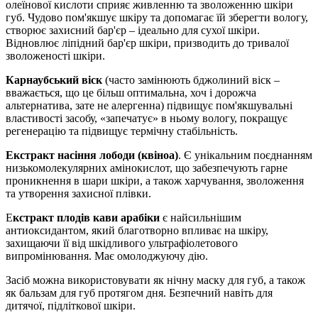
олеїнової кислоти сприяє живленню та зволоженню шкіри
губ. Чудово пом'якшує шкіру та допомагає їй зберегти вологу,
створює захисний бар'єр – ідеально для сухої шкіри.
Відновлює ліпідний бар'єр шкіри, призводить до тривалої
зволоженості шкіри.
Карнаубський віск
(часто замінюють бджолиний віск –
вважається, що це більш оптимальна, хоч і дорожча
альтернатива, зате не алергенна) підвищує пом'якшувальні
властивості засобу, «запечатує» в ньому вологу, покращує
регенерацію та підвищує термічну стабільність.
Екстракт насіння лободи (квіноа)
. Є унікальним поєднанням
низькомолекулярних амінокислот, що забезпечують гарне
проникнення в шари шкіри, а також харчування, зволоження
та утворення захисної плівки.
Е
кстракт плодів кави арабіки
є найсильнішим
антиоксидантом, який благотворно впливає на шкіру,
захищаючи її від шкідливого ультрафіолетового
випромінювання. Має омолоджуючу дію.
Засіб можна використовувати як нічну маску для губ, а також
як бальзам для губ протягом дня. Безпечний навіть для
дитячої, підліткової шкіри.