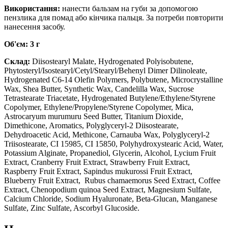
Використання:
нанести бальзам на губи за допомогою
пензлика для помад або кінчика пальця. За потреби повторити
нанесення засобу.
Об'єм: 3 г
Склад:
Diisostearyl Malate, Hydrogenated Polyisobutene,
Phytosteryl/Isostearyl/Cetyl/Stearyl/Behenyl Dimer Dilinoleate,
Hydrogenated C6-14 Olefin Polymers, Polybutene, Microcrystalline
Wax, Shea Butter, Synthetic Wax, Candelilla Wax, Sucrose
Tetrastearate Triacetate, Hydrogenated Butylene/Ethylene/Styrene
Copolymer, Ethylene/Propylene/Styrene Copolymer, Mica,
Astrocaryum murumuru Seed Butter, Titanium Dioxide,
Dimethicone, Aromatics, Polyglyceryl-2 Diisostearate,
Dehydroacetic Acid, Methicone, Carnauba Wax, Polyglyceryl-2
Triisostearate, CI 15985, CI 15850, Polyhydroxystearic Acid, Water,
Potassium Alginate, Propanediol, Glycerin, Alcohol, Lycium Fruit
Extract, Cranberry Fruit Extract, Strawberry Fruit Extract,
Raspberry Fruit Extract, Sapindus mukurossi Fruit Extract,
Blueberry Fruit Extract, Rubus chamaemorus Seed Extract, Coffee
Extract, Chenopodium quinoa Seed Extract, Magnesium Sulfate,
Calcium Chloride, Sodium Hyaluronate, Beta-Glucan, Manganese
Sulfate, Zinc Sulfate, Ascorbyl Glucoside.