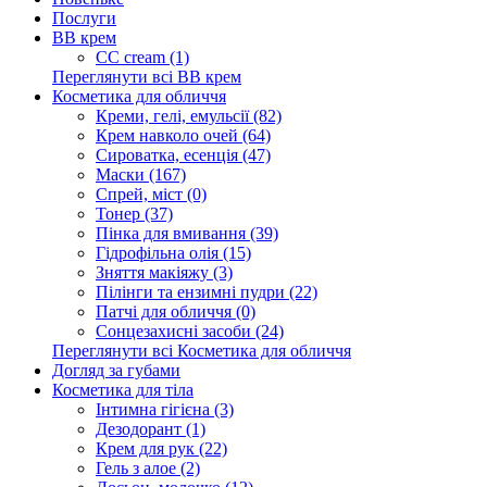
Послуги
BB крем
CC cream (1)
Переглянути всі BB крем
Косметика для обличчя
Креми, гелі, емульсії (82)
Крем навколо очей (64)
Сироватка, есенція (47)
Маски (167)
Спрей, міст (0)
Тонер (37)
Пінка для вмивання (39)
Гідрофільна олія (15)
Зняття макіяжу (3)
Пілінги та ензимні пудри (22)
Патчі для обличчя (0)
Сонцезахисні засоби (24)
Переглянути всі Косметика для обличчя
Догляд за губами
Косметика для тіла
Інтимна гігієна (3)
Дезодорант (1)
Крем для рук (22)
Гель з алое (2)