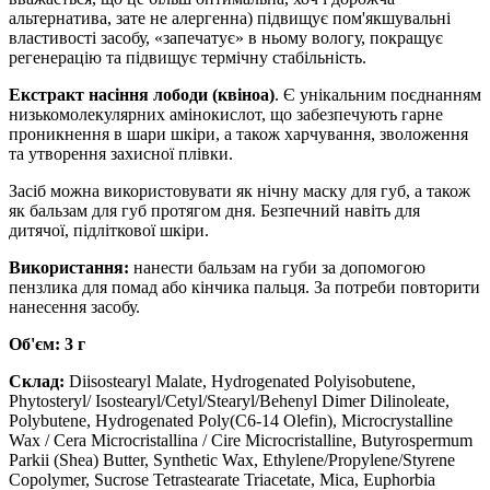
альтернатива, зате не алергенна) підвищує пом'якшувальні
властивості засобу, «запечатує» в ньому вологу, покращує
регенерацію та підвищує термічну стабільність.
Екстракт насіння лободи (квіноа)
. Є унікальним поєднанням
низькомолекулярних амінокислот, що забезпечують гарне
проникнення в шари шкіри, а також харчування, зволоження
та утворення захисної плівки.
Засіб можна використовувати як нічну маску для губ, а також
як бальзам для губ протягом дня. Безпечний навіть для
дитячої, підліткової шкіри.
Використання:
нанести бальзам на губи за допомогою
пензлика для помад або кінчика пальця. За потреби повторити
нанесення засобу.
Об'єм: 3 г
Склад:
Diisostearyl Malate, Hydrogenated Polyisobutene,
Phytosteryl/ Isostearyl/Cetyl/Stearyl/Behenyl Dimer Dilinoleate,
Polybutene, Hydrogenated Poly(C6-14 Olefin), Microcrystalline
Wax / Cera Microcristallina / Cire Microcristalline, Butyrospermum
Parkii (Shea) Butter, Synthetic Wax, Ethylene/Propylene/Styrene
Copolymer, Sucrose Tetrastearate Triacetate, Mica, Euphorbia