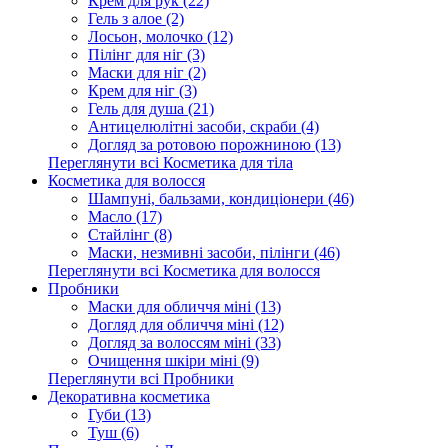
Крем для рук (22)
Гель з алое (2)
Лосьон, молочко (12)
Пілінг для ніг (3)
Маски для ніг (2)
Крем для ніг (3)
Гель для душа (21)
Антицелюлітні засоби, скраби (4)
Догляд за ротовою порожниною (13)
Переглянути всі Косметика для тіла
Косметика для волосся
Шампуні, бальзами, кондиціонери (46)
Масло (17)
Стайлінг (8)
Маски, незмивні засоби, пілінги (46)
Переглянути всі Косметика для волосся
Пробники
Маски для обличчя міні (13)
Догляд для обличчя міні (12)
Догляд за волоссям міні (33)
Очищення шкіри міні (9)
Переглянути всі Пробники
Декоративна косметика
Губи (13)
Туш (6)