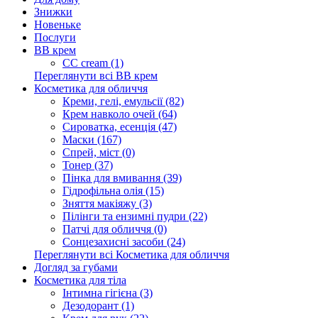
Знижки
Новеньке
Послуги
BB крем
CC cream (1)
Переглянути всі BB крем
Косметика для обличчя
Креми, гелі, емульсії (82)
Крем навколо очей (64)
Сироватка, есенція (47)
Маски (167)
Спрей, міст (0)
Тонер (37)
Пінка для вмивання (39)
Гідрофільна олія (15)
Зняття макіяжу (3)
Пілінги та ензимні пудри (22)
Патчі для обличчя (0)
Сонцезахисні засоби (24)
Переглянути всі Косметика для обличчя
Догляд за губами
Косметика для тіла
Інтимна гігієна (3)
Дезодорант (1)