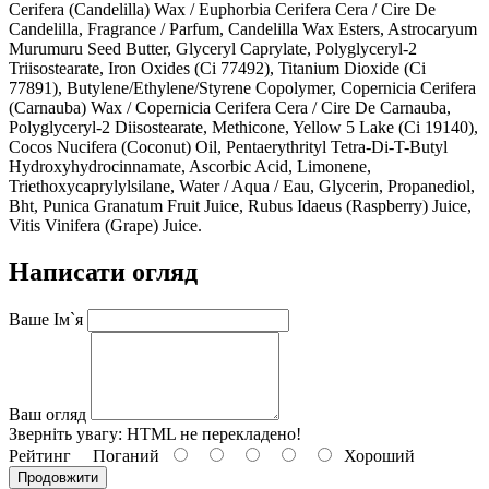
Cerifera (Candelilla) Wax / Euphorbia Cerifera Cera / Cire De
Candelilla, Fragrance / Parfum, Candelilla Wax Esters, Astrocaryum
Murumuru Seed Butter, Glyceryl Caprylate, Polyglyceryl-2
Triisostearate, Iron Oxides (Ci 77492), Titanium Dioxide (Ci
77891), Butylene/Ethylene/Styrene Copolymer, Copernicia Cerifera
(Carnauba) Wax / Copernicia Cerifera Cera / Cire De Carnauba,
Polyglyceryl-2 Diisostearate, Methicone, Yellow 5 Lake (Ci 19140),
Cocos Nucifera (Coconut) Oil, Pentaerythrityl Tetra-Di-T-Butyl
Hydroxyhydrocinnamate, Ascorbic Acid, Limonene,
Triethoxycaprylylsilane, Water / Aqua / Eau, Glycerin, Propanediol,
Bht, Punica Granatum Fruit Juice, Rubus Idaeus (Raspberry) Juice,
Vitis Vinifera (Grape) Juice.
Написати огляд
Ваше Ім`я
Ваш огляд
Зверніть увагу:
HTML не перекладено!
Рейтинг
Поганий
Хороший
Продовжити