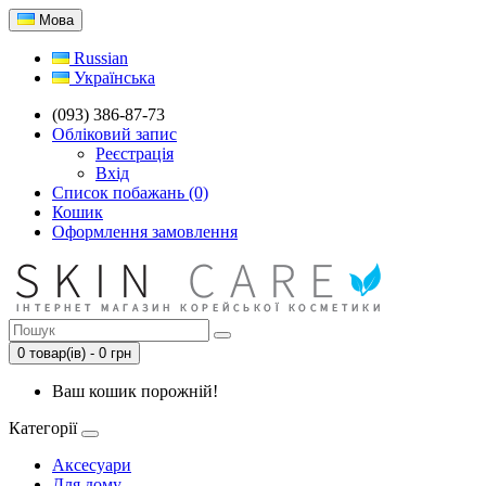
Мова
Russian
Українська
(093) 386-87-73
Обліковий запис
Реєстрація
Вхід
Список побажань (0)
Кошик
Оформлення замовлення
0 товар(ів) - 0 грн
Ваш кошик порожній!
Категорії
Аксесуари
Для дому