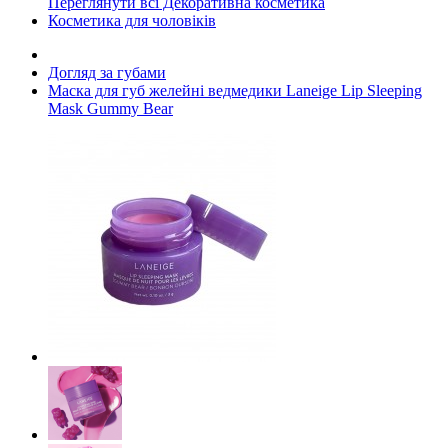
Переглянути всі Декоративна косметика
Косметика для чоловіків
Догляд за губами
Маска для губ желейні ведмедики Laneige Lip Sleeping
Mask Gummy Bear