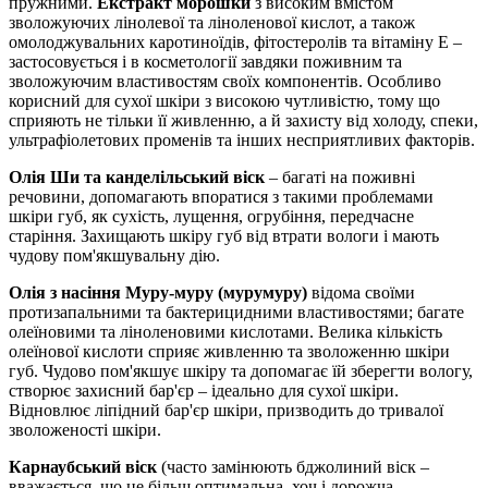
пружними.
Екстракт морошки
з високим вмістом
зволожуючих лінолевої та ліноленової кислот, а також
омолоджувальних каротиноїдів, фітостеролів та вітаміну Е –
застосовується і в косметології завдяки поживним та
зволожуючим властивостям своїх компонентів. Особливо
корисний для сухої шкіри з високою чутливістю, тому що
сприяють не тільки її живленню, а й захисту від холоду, спеки,
ультрафіолетових променів та інших несприятливих факторів.
Олія Ши та канделільський віск
– багаті на поживні
речовини, допомагають впоратися з такими проблемами
шкіри губ, як сухість, лущення, огрубіння, передчасне
старіння. Захищають шкіру губ від втрати вологи і мають
чудову пом'якшувальну дію.
Олія з насіння Муру-муру (мурумуру)
відома своїми
протизапальними та бактерицидними властивостями; багате
олеїновими та ліноленовими кислотами. Велика кількість
олеїнової кислоти сприяє живленню та зволоженню шкіри
губ. Чудово пом'якшує шкіру та допомагає їй зберегти вологу,
створює захисний бар'єр – ідеально для сухої шкіри.
Відновлює ліпідний бар'єр шкіри, призводить до тривалої
зволоженості шкіри.
Карнаубський віск
(часто замінюють бджолиний віск –
вважається, що це більш оптимальна, хоч і дорожча