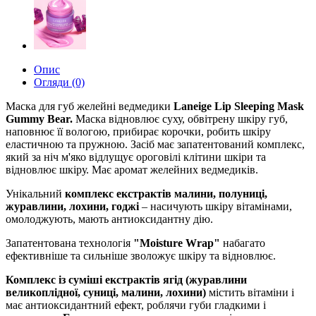
Опис
Огляди (0)
Маска для губ желейні ведмедики
Laneige Lip Sleeping Mask
Gummy Bear.
Маска відновлює суху, обвітрену шкіру губ,
наповнює її вологою, прибирає корочки, робить шкіру
еластичною та пружною. Засіб має запатентований комплекс,
який за ніч м'яко відлущує ороговілі клітини шкіри та
відновлює шкіру. Має аромат желейних ведмедиків.
Унікальний
комплекс екстрактів малини, полуниці,
журавлини, лохини, годжі
– насичують шкіру вітамінами,
омолоджують, мають антиоксидантну дію.
Запатентована технологія
"Moisture Wrap"
набагато
ефективніше та сильніше зволожує шкіру та відновлює.
Комплекс із суміші екстрактів ягід (журавлини
великоплідної, суниці, малини, лохини)
містить вітаміни і
має антиоксидантний ефект, роблячи губи гладкими і