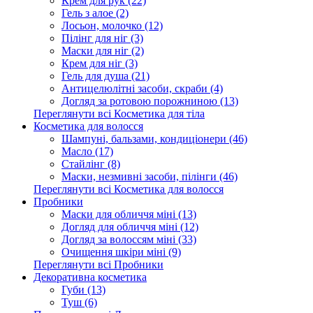
Крем для рук (22)
Гель з алое (2)
Лосьон, молочко (12)
Пілінг для ніг (3)
Маски для ніг (2)
Крем для ніг (3)
Гель для душа (21)
Антицелюлітні засоби, скраби (4)
Догляд за ротовою порожниною (13)
Переглянути всі Косметика для тіла
Косметика для волосся
Шампуні, бальзами, кондиціонери (46)
Масло (17)
Стайлінг (8)
Маски, незмивні засоби, пілінги (46)
Переглянути всі Косметика для волосся
Пробники
Маски для обличчя міні (13)
Догляд для обличчя міні (12)
Догляд за волоссям міні (33)
Очищення шкіри міні (9)
Переглянути всі Пробники
Декоративна косметика
Губи (13)
Туш (6)