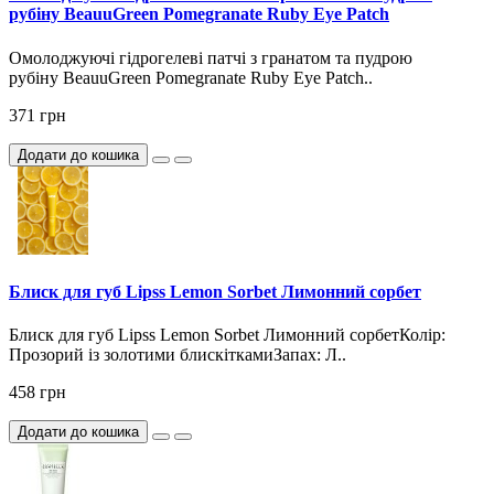
рубіну BeauuGreen Pomegranate Ruby Eye Patch
Омолоджуючі гідрогелеві патчі з гранатом та пудрою
рубіну BeauuGreen Pomegranate Ruby Eye Patch..
371 грн
Додати до кошика
Блиск для губ Lipss Lemon Sorbet Лимонний сорбет
Блиск для губ Lipss Lemon Sorbet Лимонний сорбетКолір:
Прозорий із золотими блискіткамиЗапах: Л..
458 грн
Додати до кошика