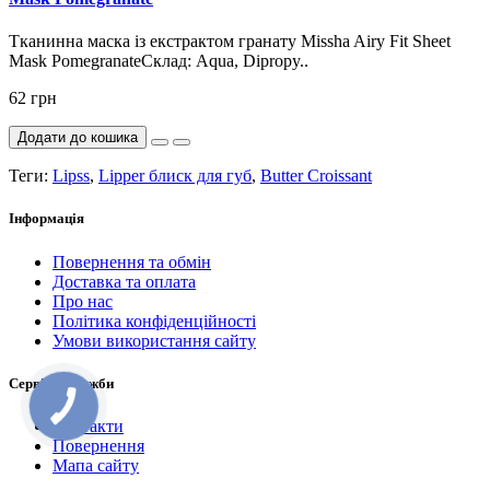
Тканинна маска із екстрактом гранату Missha Airy Fit Sheet
Mask PomegranateСклад: Aqua, Dipropy..
62 грн
Додати до кошика
Теги:
Lipss
,
Lipper блиск для губ
,
Butter Croissant
Інформація
Повернення та обмін
Доставка та оплата
Про нас
Політика конфіденційності
Умови використання сайту
Сервісні служби
Контакти
Повернення
Мапа сайту