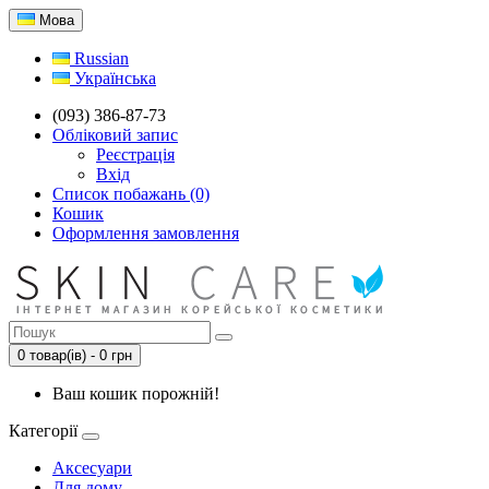
Мова
Russian
Українська
(093) 386-87-73
Обліковий запис
Реєстрація
Вхід
Список побажань (0)
Кошик
Оформлення замовлення
0 товар(ів) - 0 грн
Ваш кошик порожній!
Категорії
Аксесуари
Для дому