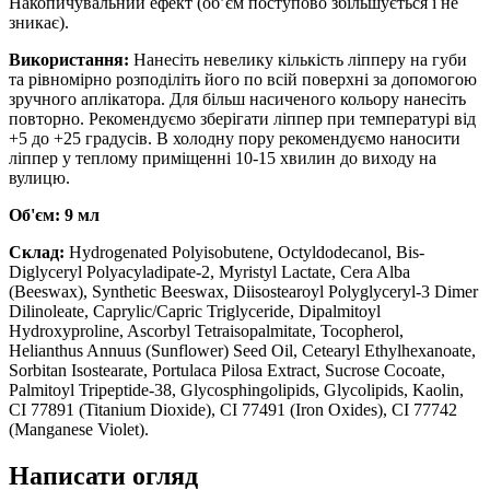
Накопичувальний ефект (об’єм поступово збільшується і не
зникає).
Використання:
Нанесіть невелику кількість ліпперу на губи
та рівномірно розподіліть його по всій поверхні за допомогою
зручного аплікатора. Для більш насиченого кольору нанесіть
повторно. Рекомендуємо зберігати ліппер при температурі від
+5 до +25 градусів. В холодну пору рекомендуємо наносити
ліппер у теплому приміщенні 10-15 хвилин до виходу на
вулицю.
Об'єм: 9 мл
Склад:
Hydrogenated Polyisobutene, Octyldodecanol, Bis-
Diglyceryl Polyacyladipate-2, Myristyl Lactate, Cera Alba
(Beeswax), Synthetic Beeswax, Diisostearoyl Polyglyceryl-3 Dimer
Dilinoleate, Caprylic/Capric Triglyceride, Dipalmitoyl
Hydroxyproline, Ascorbyl Tetraisopalmitate, Tocopherol,
Helianthus Annuus (Sunflower) Seed Oil, Cetearyl Ethylhexanoate,
Sorbitan Isostearate, Portulaca Pilosa Extract, Sucrose Cocoate,
Palmitoyl Tripeptide-38, Glycosphingolipids, Glycolipids, Kaolin,
CI 77891 (Titanium Dioxide), CI 77491 (Iron Oxides), CI 77742
(Manganese Violet).
Написати огляд