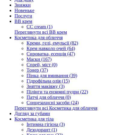
Знижки
Новеньке
Послуги
BB крем
CC cream (1)
Переглянути всі BB крем
Косметика для обличчя
Креми, гелі, емульсії (82)
Крем навколо очей (64)
Сироватка, есенція (47)
Маски (167)
Спрей, міст (0)
Тонер (37)
Пінка для вмивання (39)
Гідрофільна олія (15)
Зняття макіяжу (3)
Пілінги та ензимні пудри (22)
Патчі для обличчя (0)
Сонцезахисні засоби (24)
Переглянути всі Косметика для обличчя
Догляд за губами
Косметика для тіла
Інтимна гігієна (3)
Дезодорант (1)