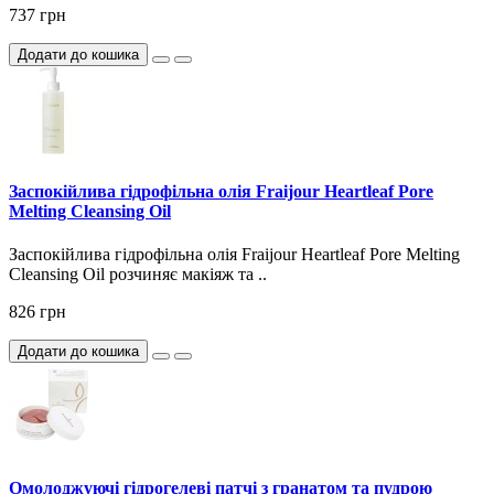
737 грн
Додати до кошика
Заспокійлива гідрофільна олія Fraijour Heartleaf Pore
Melting Cleansing Oil
Заспокійлива гідрофільна олія Fraijour Heartleaf Pore Melting
Cleansing Oil розчиняє макіяж та ..
826 грн
Додати до кошика
Омолоджуючі гідрогелеві патчі з гранатом та пудрою