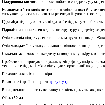
Гіалуронова кислота
проникає глибоко в епідерміс, усуває дег
Комплекс із 5-ти видів пептидів
відповідає за постійну регене
стимулює процеси оновлення та регенерації, уповільнює старін
Цераміди
підвищують захисні функції епідермісу, запобігають 
Гідролізований колаген
відновлює структуру епідермісу зсере
Олія жожоба
підтримує еластичність та пружність шкіри. Живи
Олія макадамії
пом'якшує та живить, відновлює шкірні покриви
Сквалан
заспокоює пошкоджену та подразнену шкіру, має анти
Пробіотики
підтримують нормальну мікрофлору шкіри, а також
меланіну в епідермісі, м'яко відлущують ороговілий шар і при
Підходить для всіх типів шкіри.
В наявності пробники цього
продукту тут
.
Використання:
нанесіть невелику кількість крему як завершаль
Об'єм: 50 мл