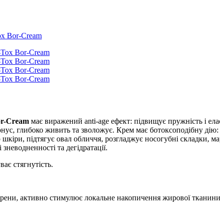
ox Bor-Cream
or-Cream
має виражений anti-age ефект: підвищує пружність і ел
ус, глибоко живить та зволожує. Крем має ботоксоподібну дію: д
кіри, підтягує овал обличчя, розгладжує носогубні складки, мар
 зневодненності та дегідратації.
ає стягнутість.
аррени, активно стимулює локальне накопичення жирової тканини