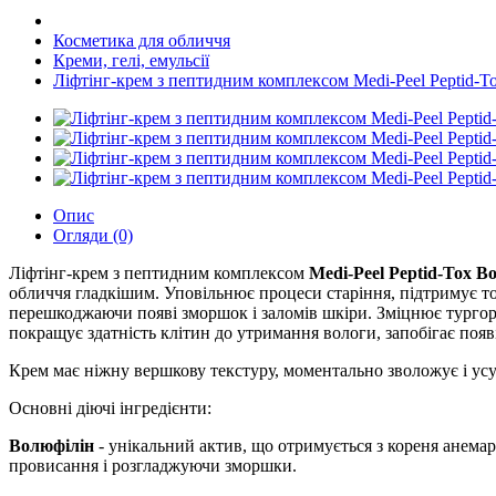
Косметика для обличчя
Креми, гелі, емульсії
Ліфтінг-крем з пептидним комплексом Medi-Peel Peptid-T
Опис
Огляди (0)
Ліфтінг-крем з пептидним комплексом
Medi-Peel Peptid-Tox B
обличчя гладкішим. Уповільнює процеси старіння, підтримує тон
перешкоджаючи появі зморшок і заломів шкіри. Зміцнює тургор ш
покращує здатність клітин до утримання вологи, запобігає появі
Крем має ніжну вершкову текстуру, моментально зволожує і усув
Основні діючі інгредієнти:
Волюфілін
- унікальний актив, що отримується з кореня анем
провисання і розгладжуючи зморшки.