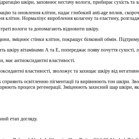
ідратацію шкіри, заповнює нестачу вологи, прибирає сухість та з
рацію та оновлення клітин, надає глибокий anti-age вплив, ско
ня клітин. Нормалізує вироблення колагену та еластину, розглад
втраті вологи та допомагають відновити шкіру.
дини, зміцнює стінки клітин, покращує білковий обмін. Підтрим
ть шкіру вітамінами А та Е, попереджає появу почуття сухості, 
, має антиоксидантні властивості.
оксидантні властивості, зволожує та захищає шкіру від негати
 сприяють освітленню пігментації та вирівнюють тон шкіри. Зв
скорюють процеси регенерації. Зміцнюють захисний шар шкіри, як
ний етап догляду.