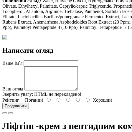
Оновлений
склад:
Water, Butylene Glycol, Hydrogenated Polyisobu
Olivate, Ethylhexyl Palmitate, Caprylic/capric Triglyceride, Propan
Tocopherol, Allantoin, Arginine, Trehalose, Panthenol, Sorbitan Isoste
Filtrate, Lactobacillus Bacillus/pomegranate Fermented Extract, Lact
Rubens Extract, Anemarrhena Asphodeloides Root Extract (20 Ppm), 
Ppb), Palmitoyl Pentapeptide-4 (10 Ppb), Palmitoyl Tetrapeptide -7 (
Написати огляд
Ваше Ім`я
Ваш огляд
Зверніть увагу:
HTML не перекладено!
Рейтинг
Поганий
Хороший
Продовжити
Ліфтінг-крем з пептидним ком