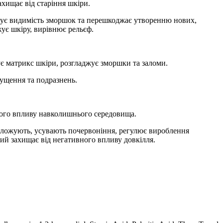
ахищає від старіння шкіри.
рочує видимість зморшок та перешкоджає утворенню нових,
жує шкіру, вирівнює рельєф.
ує матрикс шкіри, розгладжує зморшки та заломи.
лущення та подразнень.
вного впливу навколишнього середовища.
оложують, усувають почервоніння, регулює вироблення
ий захищає від негативного впливу довкілля.