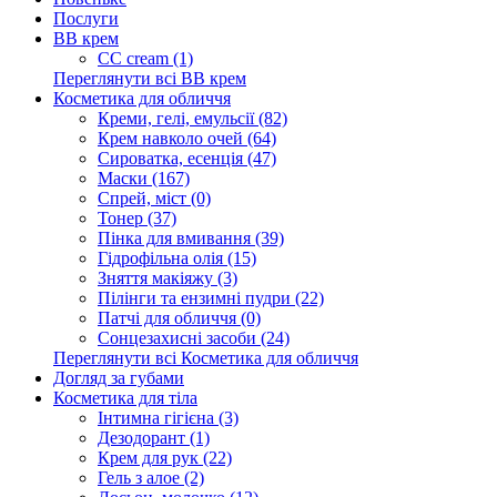
Послуги
BB крем
CC cream (1)
Переглянути всі BB крем
Косметика для обличчя
Креми, гелі, емульсії (82)
Крем навколо очей (64)
Сироватка, есенція (47)
Маски (167)
Спрей, міст (0)
Тонер (37)
Пінка для вмивання (39)
Гідрофільна олія (15)
Зняття макіяжу (3)
Пілінги та ензимні пудри (22)
Патчі для обличчя (0)
Сонцезахисні засоби (24)
Переглянути всі Косметика для обличчя
Догляд за губами
Косметика для тіла
Інтимна гігієна (3)
Дезодорант (1)
Крем для рук (22)
Гель з алое (2)