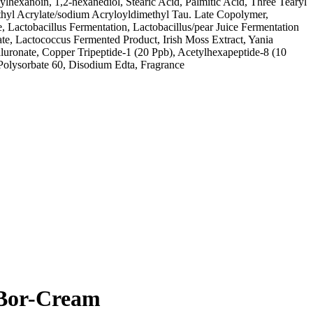
lhexanoin, 1,2-hexanediol, Stearic Acid, Palmitic Acid, Three Tearyl
ethyl Acrylate/sodium Acryloyldimethyl Tau. Late Copolymer,
te, Lactobacillus Fermentation, Lactobacillus/pear Juice Fermentation
ate, Lactococcus Fermented Product, Irish Moss Extract, Yania
uronate, Copper Tripeptide-1 (20 Ppb), Acetylhexapeptide-8 (10
, Polysorbate 60, Disodium Edta, Fragrance
 Bor-Cream