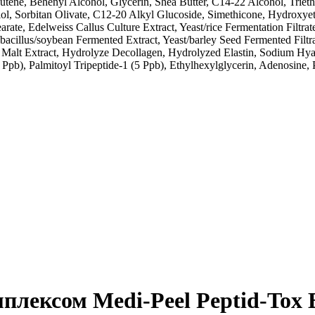
tene, Behenyl Alcohol, Glycerin, Shea Butter, C14-22 Alcohol, Triethy
ediol, Sorbitan Olivate, C12-20 Alkyl Glucoside, Simethicone, Hydroxy
arate, Edelweiss Callus Culture Extract, Yeast/rice Fermentation Filtra
obacillus/soybean Fermented Extract, Yeast/barley Seed Fermented Filtr
Malt Extract, Hydrolyze Decollagen, Hydrolyzed Elastin, Sodium Hyal
5 Ppb), Palmitoyl Tripeptide-1 (5 Ppb), Ethylhexylglycerin, Adenosine
плексом Medi-Peel Peptid-Tox