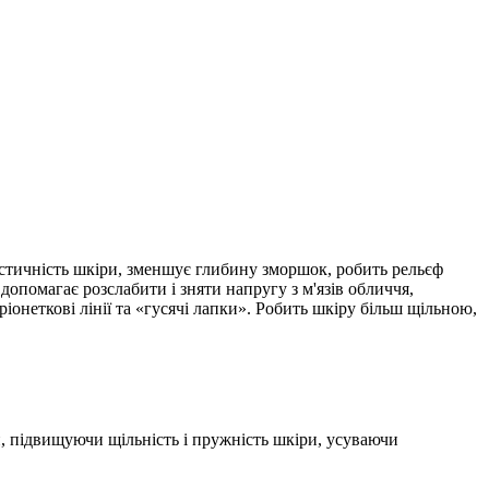
астичність шкіри, зменшує глибину зморшок, робить рельєф
опомагає розслабити і зняти напругу з м'язів обличчя,
іонеткові лінії та «гусячі лапки». Робить шкіру більш щільною,
, підвищуючи щільність і пружність шкіри, усуваючи