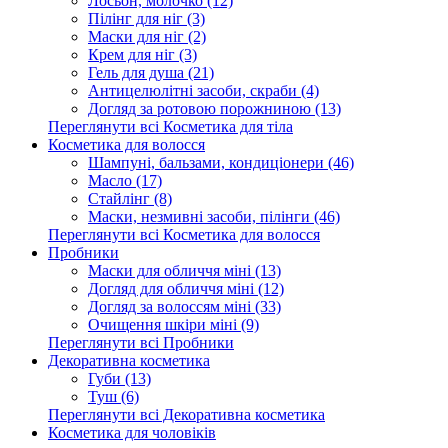
Лосьон, молочко (12)
Пілінг для ніг (3)
Маски для ніг (2)
Крем для ніг (3)
Гель для душа (21)
Антицелюлітні засоби, скраби (4)
Догляд за ротовою порожниною (13)
Переглянути всі Косметика для тіла
Косметика для волосся
Шампуні, бальзами, кондиціонери (46)
Масло (17)
Стайлінг (8)
Маски, незмивні засоби, пілінги (46)
Переглянути всі Косметика для волосся
Пробники
Маски для обличчя міні (13)
Догляд для обличчя міні (12)
Догляд за волоссям міні (33)
Очищення шкіри міні (9)
Переглянути всі Пробники
Декоративна косметика
Губи (13)
Туш (6)
Переглянути всі Декоративна косметика
Косметика для чоловіків