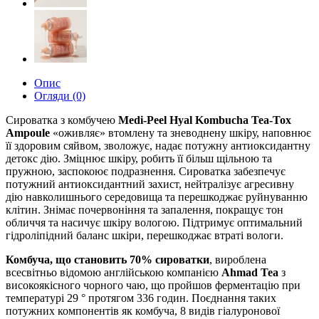
Опис
Огляди (0)
Сироватка з комбучею
Medi-Peel Hyal Kombucha Tea-Tox
Ampoule
«оживляє» втомлену та зневоднену шкіру, наповнює
її здоровим сяйвом, зволожує, надає потужну антиоксидантну
детокс дію. Зміцнює шкіру, робить її більш щільною та
пружною, заспокоює подразнення. Сироватка забезпечує
потужний антиоксидантний захист, нейтралізує агресивну
дію навколишнього середовища та перешкоджає руйнуванню
клітин. Знімає почервоніння та запалення, покращує тон
обличчя та насичує шкіру вологою. Підтримує оптимальний
гідроліпідний баланс шкіри, перешкоджає втраті вологи.
Комбуча, що становить 70% сироватки
, вироблена
всесвітньо відомою англійською компанією
Ahmad Tea
з
високоякісного чорного чаю, що пройшов ферментацію при
температурі 29 ° протягом 336 годин. Поєднання таких
потужних компонентів як комбуча, 8 видів гіалуронової