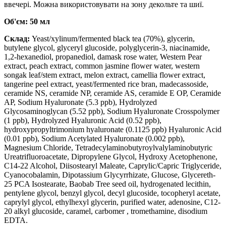
ввечері. Можна використовувати на зону декольте та шиї.
Об'єм: 50 мл
Склад:
Yeast/xylinum/fermented black tea (70%), glycerin,
butylene glycol, glyceryl glucoside, polyglycerin-3, niacinamide,
1,2-hexanediol, propanediol, damask rose water, Western Pear
extract, peach extract, common jasmine flower water, western
songak leaf/stem extract, melon extract, camellia flower extract,
tangerine peel extract, yeast/fermented rice bran, madecassoside,
ceramide NS, ceramide NP, ceramide AS, ceramide E OP, Ceramide
AP, Sodium Hyaluronate (5.3 ppb), Hydrolyzed
Glycosaminoglycan (5.52 ppb), Sodium Hyaluronate Crosspolymer
(1 ppb), Hydrolyzed Hyaluronic Acid (0.52 ppb),
hydroxypropyltrimonium hyaluronate (0.1125 ppb) Hyaluronic Acid
(0.01 ppb), Sodium Acetylated Hyaluronate (0.002 ppb),
Magnesium Chloride, Tetradecylaminobutyroylvalylaminobutyric
Ureatrifluoroacetate, Dipropylene Glycol, Hydroxy Acetophenone,
C14-22 Alcohol, Diisostearyl Maleate, Caprylic/Capric Triglyceride,
Cyanocobalamin, Dipotassium Glycyrrhizate, Glucose, Glycereth-
25 PCA Isostearate, Baobab Tree seed oil, hydrogenated lecithin,
pentylene glycol, benzyl glycol, decyl glucoside, tocopheryl acetate,
caprylyl glycol, ethylhexyl glycerin, purified water, adenosine, C12-
20 alkyl glucoside, caramel, carbomer , tromethamine, disodium
EDTA.