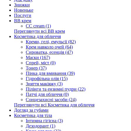
Знижки
Новеньке
Послуги
BB крем
CC cream (1)
Переглянути всі BB крем
Косметика для обличчя
Креми, гелі, емульсії (82)
Крем навколо очей (64)
Сироватка, есенція (47)
Маски (167)
Спрей, міст (0)
Тонер (37)
Пінка для вмивання (39)
Гідрофільна олія (15)
Зняття макіяжу (3)
Пілінги та ензимні пудри (22)
Патчі для обличчя (0)
Сонцезахисні засоби (24)
Переглянути всі Косметика для обличчя
Догляд за губами
Косметика для тіла
Інтимна гігієна (3)
Дезодорант (1)