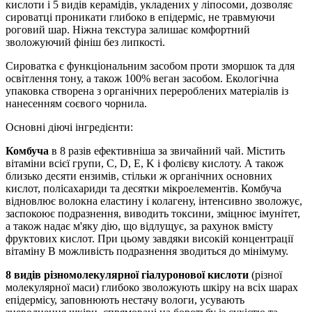
кислоти і 5 видів керамідів, укладених у ліпосоми, дозволяє
сироватці проникати глибоко в епідерміс, не травмуючи
роговий шар. Ніжна текстура залишає комфортний
зволожуючий фініш без липкості.
Сироватка є функціональним засобом проти зморшок та для
освітлення тону, а також 100% веган засобом. Екологічна
упаковка створена з органічних перероблених матеріалів із
нанесенням соєвого чорнила.
Основні діючі інгредієнти:
Комбуча
в 8 разів ефективніша за звичайний чай. Містить
вітаміни всієї групи, С, D, E, K і фолієву кислоту. А також
близько десяти ензимів, стільки ж органічних основних
кислот, полісахариди та десятки мікроелементів. Комбуча
відновлює волокна еластину і колагену, інтенсивно зволожує,
заспокоює подразнення, виводить токсини, зміцнює імунітет,
а також надає м'яку дію, що відлущує, за рахунок вмісту
фруктових кислот. При цьому завдяки високій концентрації
вітаміну В можливість подразнення зводиться до мінімуму.
8 видів різномолекулярної гіалуронової кислоти
(різної
молекулярної маси) глибоко зволожують шкіру на всіх шарах
епідермісу, заповнюють нестачу вологи, усувають