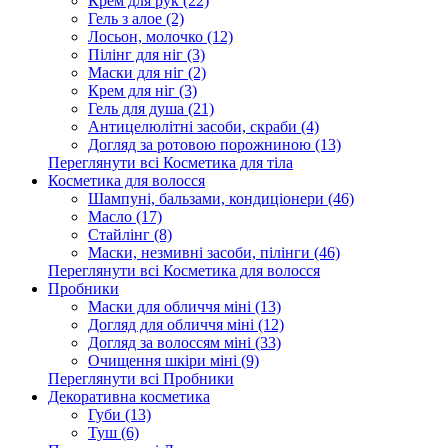
Крем для рук (22)
Гель з алое (2)
Лосьон, молочко (12)
Пілінг для ніг (3)
Маски для ніг (2)
Крем для ніг (3)
Гель для душа (21)
Антицелюлітні засоби, скраби (4)
Догляд за ротовою порожниною (13)
Переглянути всі Косметика для тіла
Косметика для волосся
Шампуні, бальзами, кондиціонери (46)
Масло (17)
Стайлінг (8)
Маски, незмивні засоби, пілінги (46)
Переглянути всі Косметика для волосся
Пробники
Маски для обличчя міні (13)
Догляд для обличчя міні (12)
Догляд за волоссям міні (33)
Очищення шкіри міні (9)
Переглянути всі Пробники
Декоративна косметика
Губи (13)
Туш (6)