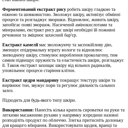
Ферментований екстракт рису
робить шкіру гладкою та
ніжною та шовковистою. Зволожує шкіру, активізує обмінні
процеси та розгладжує зморшки. Відновлює, живить шкіру,
запобігає появі зморшок. Насичений амінокислотами та
мінералами, екстракт рису дає шкірі необхідні їй поживні
речовини та зміцнює захисний бар'єр.
Екстракт камелії
має зволожуючу та заспокійливу дію,
зменшує епідермальну втрату вологи та відновлює
зневоднену шкіру, стимулює вироблення проколагену, тим
самим підвищує пружність та еластичність шкіри, розгладжує
її. Також екстракт захищає шкіру від вільних радикалів,
уповільнює процеси старіння клітин.
Екстракт цедри мандарину
покращує текстуру шкіри та
вирівнює тон, звужує пори та регулює діяльність сальних
залоз.
Підходить для будь-якого типу шкіри.
Використання:
Нанесіть кілька крапель сироватки на руки та
легкими масажними рухами у напрямку зсередини назовні
розподіліть продукт по обличчю. Злегка притисніть долоньку
для кращого вбирання. Використовувати щодня, вранці та