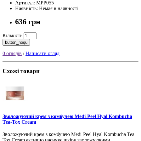
Артикул: MPP055
Наявність: Немає в наявності
636 грн
Кількість
button_noqu
0 оглядів
/
Написати огляд
Схожі товари
Зволожуючий крем з комбучею Medi-Peel Hyal Kombucha
Tea-Tox Cream
Зволожуючий крем з комбучею Medi-Peel Hyal Kombucha Tea-
Tox Cream активно насичує шкіру зволожуючими..