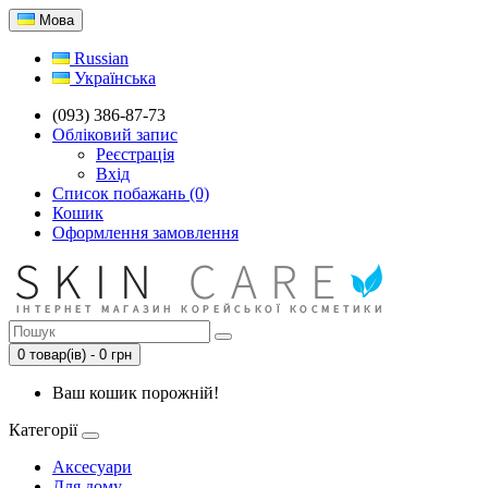
Мова
Russian
Українська
(093) 386-87-73
Обліковий запис
Реєстрація
Вхід
Список побажань (0)
Кошик
Оформлення замовлення
0 товар(ів) - 0 грн
Ваш кошик порожній!
Категорії
Аксесуари
Для дому