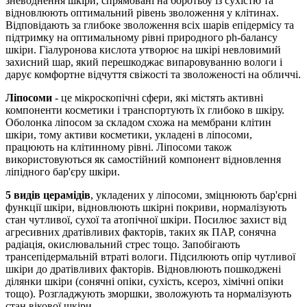
зневоднення шкіри, спрямовані на боротьбу із сухістю та
відновлюють оптимальний рівень зволоження у клітинах.
Відповідають за глибоке зволоження всіх шарів епідермісу та
підтримку на оптимальному рівні природного ph-балансу
шкіри. Гіалуронова кислота утворює на шкірі невловимий
захисний шар, який перешкоджає випаровуванню вологи і
дарує комфортне відчуття свіжості та зволоженості на обличчі.
Ліпосоми
- це мікроскопічні сфери, які містять активні
компоненти косметики і транспортують їх глибоко в шкіру.
Оболонка ліпосом за складом схожа на мембрани клітин
шкіри, тому активи косметики, укладені в ліпосоми,
працюють на клітинному рівні. Ліпосоми також
використовуються як самостійний компонент відновлення
ліпідного бар'єру шкіри.
5 видів церамідів
, укладених у ліпосоми, зміцнюють бар'єрні
функції шкіри, відновлюють шкірні покриви, нормалізують
стан чутливої, сухої та атопічної шкіри. Посилює захист від
агресивних дратівливих факторів, таких як ПАР, сонячна
радіація, окислювальний стрес тощо. Запобігають
трансепідермальній втраті вологи. Підсилюють опір чутливої
шкіри до дратівливих факторів. Відновлюють пошкоджені
ділянки шкіри (сонячні опіки, сухість, ксероз, хімічні опіки
тощо). Розгладжують зморшки, зволожують та нормалізують
стан вікової шкіри.