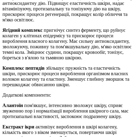
антиоксидантну дію. Підвищує еластичність шкіри, надає
вітамінізуючу, протизапальну та тонізуючу дію на шкіру,
прискорює процеси регенерації, покращує колір обличчя та
м'яко освітлює.
Ягідний комплекс
пригнічує синтез ферменту, що руйнує
колаген у клітинах епідермісу та прискорює процеси
вироблення власного колагену. Має сильну антиоксидантну,
зволожуючу, поживну та пом'якшувальну дію, м'яко освітлює
темні кола. Зміцнює судини, покращує кровообіг, тонізує,
бореться з в'ялою та тьмяною шкірою.
Комплекс пептидів
збільшує пружність та еластичність
шкіри, прискорює процеси вироблення організмом власних
волокон колагену та еластину. Зменшує глибину зморшок та
перешкоджає обвисанню шкіри.
Додаткові компоненти:
Алантоїн
пом'якшує, інтенсивно зволожує шкіру, сприяє
звуженню пор і нормалізації вироблення шкірного сала, має
протизапальні властивості, заспокоює подразнену шкіру.
Екстракт ікри
активізує вироблення в шкірі колагену,
кількість якого з віком зменшується, повертаючи шкірі