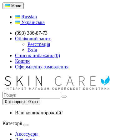
Мова
Russian
Українська
(093) 386-87-73
Обліковий запис
Реєстрація
Вхід
Список побажань (0)
Кошик
Оформлення замовлення
0 товар(ів) - 0 грн
Ваш кошик порожній!
Категорії
Аксесуари
Для дому