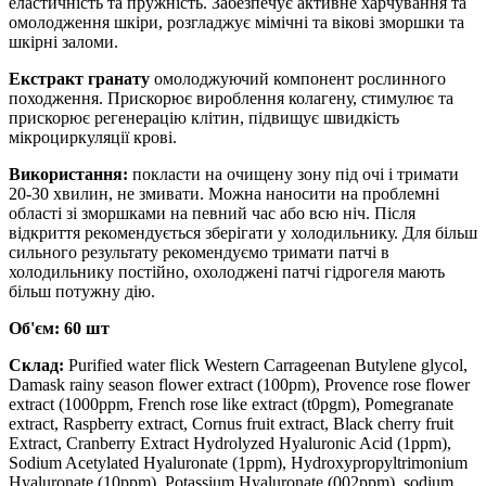
еластичність та пружність. Забезпечує активне харчування та
омолодження шкіри, розгладжує мімічні та вікові зморшки та
шкірні заломи.
Екстракт гранату
омолоджуючий компонент рослинного
походження. Прискорює вироблення колагену, стимулює та
прискорює регенерацію клітин, підвищує швидкість
мікроциркуляції крові.
Використання:
покласти на очищену зону під очі і тримати
20-30 хвилин, не змивати. Можна наносити на проблемні
області зі зморшками на певний час або всю ніч. Після
відкриття рекомендується зберігати у холодильнику. Для більш
сильного результату рекомендуємо тримати патчі в
холодильнику постійно, охолоджені патчі гідрогеля мають
більш потужну дію.
Об'єм:
60 шт
Склад:
Purified water flick Western Carrageenan Butylene glycol,
Damask rainy season flower extract (100pm), Provence rose flower
extract (1000ppm, French rose like extract (t0pgm), Pomegranate
extract, Raspberry extract, Cornus fruit extract, Black cherry fruit
Extract, Cranberry Extract Hydrolyzed Hyaluronic Acid (1ppm),
Sodium Acetylated Hyaluronate (1ppm), Hydroxypropyltrimonium
Hyaluronate (10ppm), Potassium Hyaluronate (002ppm), sodium