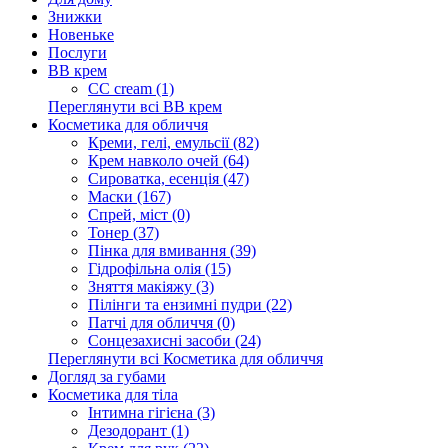
Знижки
Новеньке
Послуги
BB крем
CC cream (1)
Переглянути всі BB крем
Косметика для обличчя
Креми, гелі, емульсії (82)
Крем навколо очей (64)
Сироватка, есенція (47)
Маски (167)
Спрей, міст (0)
Тонер (37)
Пінка для вмивання (39)
Гідрофільна олія (15)
Зняття макіяжу (3)
Пілінги та ензимні пудри (22)
Патчі для обличчя (0)
Сонцезахисні засоби (24)
Переглянути всі Косметика для обличчя
Догляд за губами
Косметика для тіла
Інтимна гігієна (3)
Дезодорант (1)