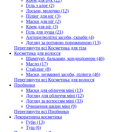
Крем для рук (22)
Гель з алое (2)
Лосьон, молочко (12)
Пілінг для ніг (3)
Маски для ніг (2)
Крем для ніг (3)
Гель для душа (21)
Антицелюлітні засоби, скраби (4)
Догляд за ротовою порожниною (13)
Переглянути всі Косметика для тіла
Косметика для волосся
Шампуні, бальзами, кондиціонери (46)
Масло (17)
Стайлінг (8)
Маски, незмивні засоби, пілінги (46)
Переглянути всі Косметика для волосся
Пробники
Маски для обличчя міні (13)
Догляд для обличчя міні (12)
Догляд за волоссям міні (33)
Очищення шкіри міні (9)
Переглянути всі Пробники
Декоративна косметика
Губи (13)
Туш (6)