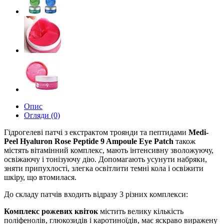
Опис
Огляди (0)
Гідрогелеві патчі з екстрактом троянди та пептидами
Medi-
Peel Hyaluron Rose Peptide 9 Ampoule Eye Patch
також
містять вітамінний комплекс, мають інтенсивну зволожуючу,
освіжаючу і тонізуючу дію. Допомагають усунути набряки,
зняти припухлості, злегка освітлити темні кола і освіжити
шкіру, що втомилася.
До складу патчів входить відразу 3 різних комплекси:
Комплекс рожевих квіток
містить велику кількість
поліфенолів, глюкозидів і каротиноїдів, має яскраво виражену