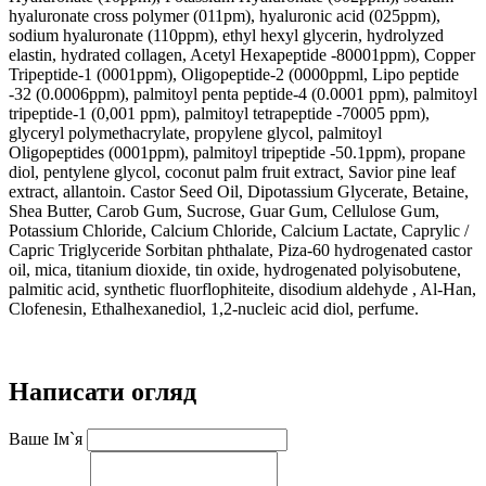
hyaluronate cross polymer (011pm), hyaluronic acid (025ppm),
sodium hyaluronate (110ppm), ethyl hexyl glycerin, hydrolyzed
elastin, hydrated collagen, Acetyl Hexapeptide -80001ppm), Copper
Tripeptide-1 (0001ppm), Oligopeptide-2 (0000ppml, Lipo peptide
-32 (0.0006ppm), palmitoyl penta peptide-4 (0.0001 ppm), palmitoyl
tripeptide-1 (0,001 ppm), palmitoyl tetrapeptide -70005 ppm),
glyceryl polymethacrylate, propylene glycol, palmitoyl
Oligopeptides (0001ppm), palmitoyl tripeptide -50.1ppm), propane
diol, pentylene glycol, coconut palm fruit extract, Savior pine leaf
extract, allantoin. Castor Seed Oil, Dipotassium Glycerate, Betaine,
Shea Butter, Carob Gum, Sucrose, Guar Gum, Cellulose Gum,
Potassium Chloride, Calcium Chloride, Calcium Lactate, Caprylic /
Capric Triglyceride Sorbitan phthalate, Piza-60 hydrogenated castor
oil, mica, titanium dioxide, tin oxide, hydrogenated polyisobutene,
palmitic acid, synthetic fluorflophiteite, disodium aldehyde , Al-Han,
Clofenesin, Ethalhexanediol, 1,2-nucleic acid diol, perfume.
Написати огляд
Ваше Ім`я