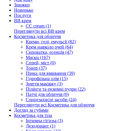
Знижки
Новеньке
Послуги
BB крем
CC cream (1)
Переглянути всі BB крем
Косметика для обличчя
Креми, гелі, емульсії (82)
Крем навколо очей (64)
Сироватка, есенція (47)
Маски (167)
Спрей, міст (0)
Тонер (37)
Пінка для вмивання (39)
Гідрофільна олія (15)
Зняття макіяжу (3)
Пілінги та ензимні пудри (22)
Патчі для обличчя (0)
Сонцезахисні засоби (24)
Переглянути всі Косметика для обличчя
Догляд за губами
Косметика для тіла
Інтимна гігієна (3)
Дезодорант (1)