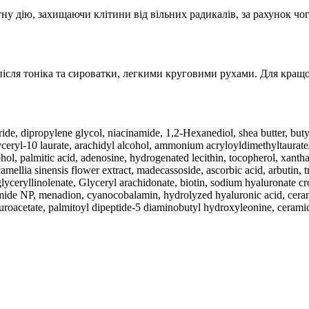
тну дію, захищаючи клітини від вільних радикалів, за рахунок чо
ісля тоніка та сироватки, легкими круговими рухами. Для кращо
eride, dipropylene glycol, niacinamide, 1,2-Hexanediol, shea butter, but
ceryl-10 laurate, arachidyl alcohol, ammonium acryloyldimethyltaurate/vp
hol, palmitic acid, adenosine, hydrogenated lecithin, tocopherol, xanth
mellia sinensis flower extract, madecassoside, ascorbic acid, arbutin, tr
d, glyceryllinolenate, Glyceryl arachidonate, biotin, sodium hyaluronate 
mide NP, menadion, cyanocobalamin, hydrolyzed hyaluronic acid, cerami
uroacetate, palmitoyl dipeptide-5 diaminobutyl hydroxyleonine, ceramid