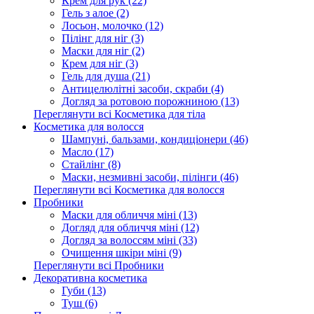
Крем для рук (22)
Гель з алое (2)
Лосьон, молочко (12)
Пілінг для ніг (3)
Маски для ніг (2)
Крем для ніг (3)
Гель для душа (21)
Антицелюлітні засоби, скраби (4)
Догляд за ротовою порожниною (13)
Переглянути всі Косметика для тіла
Косметика для волосся
Шампуні, бальзами, кондиціонери (46)
Масло (17)
Стайлінг (8)
Маски, незмивні засоби, пілінги (46)
Переглянути всі Косметика для волосся
Пробники
Маски для обличчя міні (13)
Догляд для обличчя міні (12)
Догляд за волоссям міні (33)
Очищення шкіри міні (9)
Переглянути всі Пробники
Декоративна косметика
Губи (13)
Туш (6)