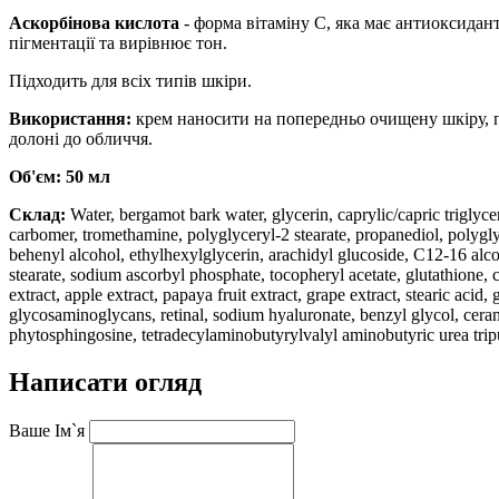
Аскорбінова кислота
- форма вітаміну C, яка має антиоксидан
пігментації та вирівнює тон.
Підходить для всіх типів шкіри.
Використання:
крем наносити на попередньо очищену шкіру, п
долоні до обличчя.
Об'єм: 50 мл
Склад:
Water, bergamot bark water, glycerin, caprylic/capric triglyc
carbomer, tromethamine, polyglyceryl-2 stearate, propanediol, polygly
behenyl alcohol, ethylhexylglycerin, arachidyl glucoside, C12-16 alco
stearate, sodium ascorbyl phosphate, tocopheryl acetate, glutathione, ca
extract, apple extract, papaya fruit extract, grape extract, stearic aci
glycosaminoglycans, retinal, sodium hyaluronate, benzyl glycol, cera
phytosphingosine, tetradecylaminobutyrylvalyl aminobutyric urea trip
Написати огляд
Ваше Ім`я