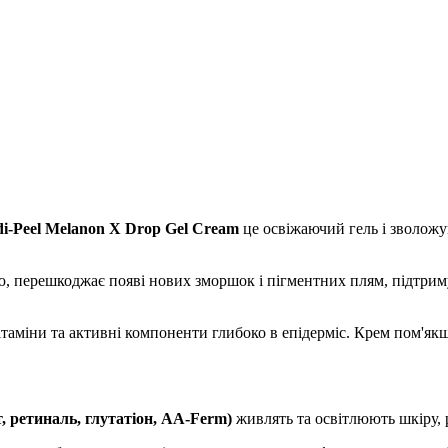
i-Peel Melanon X Drop Gel Cream
це освіжаючий гель і зволожу
ію, перешкоджає появі нових зморшок і пігментних плям, підтри
ітаміни та активні компоненти глибоко в епідерміс. Крем пом'як
, ретиналь, глутатіон, AA-Ferm)
живлять та освітлюють шкіру,