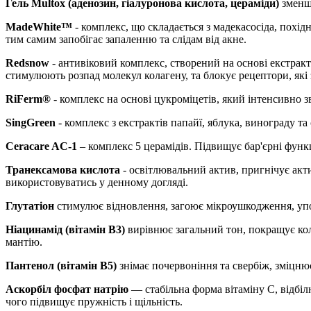
Гель Мultox (аденозин, гіалуронова кислота, цераміди)
зменшу
MadeWhite™
- комплекс, що складається з мадекасосіда, похі
тим самим запобігає запаленню та слідам від акне.
Redsnow
- антивіковий комплекс, створений на основі екстрак
стимулюють розпад молекул колагену, та блокує рецептори, які
RiFerm®
- комплекс на основі цукроміцетів, який інтенсивно 
SingGreen
- комплекс з екстрактів папайї, яблука, винограду та
Ceracare AC-1
– комплекс 5 церамідів. Підвищує бар'єрні функ
Транексамова кислота
- освітлювальний актив, пригнічує акт
використовуватись у денному догляді.
Глутатіон
стимулює відновлення, загоює мікроушкодження, упов
Ніацинамід (вітамін B3)
вирівнює загальний тон, покращує кол
мантію.
Пантенол (вітамін B5)
знімає почервоніння та свербіж, зміцню
Аскорбіл фосфат натрію
— стабільна форма вітаміну С, відбіл
чого підвищує пружність і щільність.