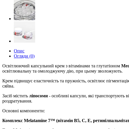
Опис
Огляди (0)
Освітлюючий капсульний крем з вітамінами та глутатіоном
Med
освітлювальну та омолоджуючу дію, при цьому зволожують.
Крем підвищує еластичність та пружність, освітлює пігментац
сяйва.
Засіб містить
ліпосоми
- особливі капсули, які транспортують в
роздратування.
Основні компоненти:
Комплекс Melatamine 7™ (вітамін В5, С, Е, ретинілпальмітат