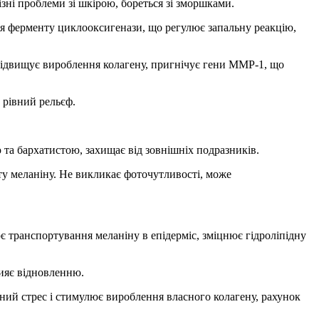
зні проблеми зі шкірою, бореться зі зморшками.
ння ферменту циклооксигенази, що регулює запальну реакцію,
w підвищує вироблення колагену, пригнічує гени MMP-1, що
 рівний рельєф.
 та бархатистою, захищає від зовнішніх подразників.
ту меланіну. Не викликає фоточутливості, може
 транспортування меланіну в епідерміс, зміцнює гідроліпідну
рияє відновленню.
вний стрес і стимулює вироблення власного колагену, рахунок