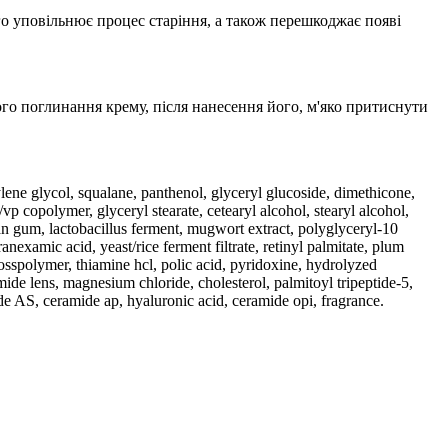
го уповільнює процес старіння, а також перешкоджає появі
го поглинання крему, після нанесення його, м'яко притиснути
ylene glycol, squalane, panthenol, glyceryl glucoside, dimethicone,
 copolymer, glyceryl stearate, cetearyl alcohol, stearyl alcohol,
an gum, lactobacillus ferment, mugwort extract, polyglyceryl-10
anexamic acid, yeast/rice ferment filtrate, retinyl palmitate, plum
crosspolymer, thiamine hcl, polic acid, pyridoxine, hydrolyzed
de lens, magnesium chloride, cholesterol, palmitoyl tripeptide-5,
e AS, ceramide ap, hyaluronic acid, ceramide opi, fragrance.