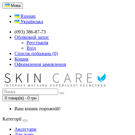
Мова
Russian
Українська
(093) 386-87-73
Обліковий запис
Реєстрація
Вхід
Список побажань (0)
Кошик
Оформлення замовлення
0 товар(ів) - 0 грн
Ваш кошик порожній!
Категорії
Аксесуари
Для дому