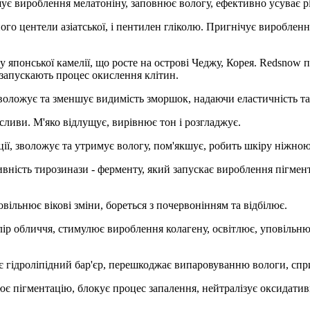
є вироблення мелатоніну, заповнює вологу, ефективно усуває рі
дного центели азіатської, і пентилен гліколю. Пригнічує виробле
ту японської камелії, що росте на острові Чеджу, Корея. Redsno
 запускають процес окислення клітин.
зволожує та зменшує видимість зморшок, надаючи еластичність та
 сливи. М'яко відлущує, вирівнює тон і розгладжує.
ції, зволожує та утримує вологу, пом'якшує, робить шкіру ніжною
ивність тирозинази - ферменту, який запускає вироблення пігмен
ільнює вікові зміни, бореться з почервонінням та відбілює.
ір обличчя, стимулює вироблення колагену, освітлює, уповільнює
є гідроліпідний бар'єр, перешкоджає випаровуванню вологи, сп
ює пігментацію, блокує процес запалення, нейтралізує оксидати