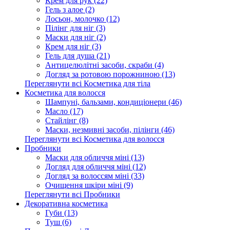
Крем для рук (22)
Гель з алое (2)
Лосьон, молочко (12)
Пілінг для ніг (3)
Маски для ніг (2)
Крем для ніг (3)
Гель для душа (21)
Антицелюлітні засоби, скраби (4)
Догляд за ротовою порожниною (13)
Переглянути всі Косметика для тіла
Косметика для волосся
Шампуні, бальзами, кондиціонери (46)
Масло (17)
Стайлінг (8)
Маски, незмивні засоби, пілінги (46)
Переглянути всі Косметика для волосся
Пробники
Маски для обличчя міні (13)
Догляд для обличчя міні (12)
Догляд за волоссям міні (33)
Очищення шкіри міні (9)
Переглянути всі Пробники
Декоративна косметика
Губи (13)
Туш (6)