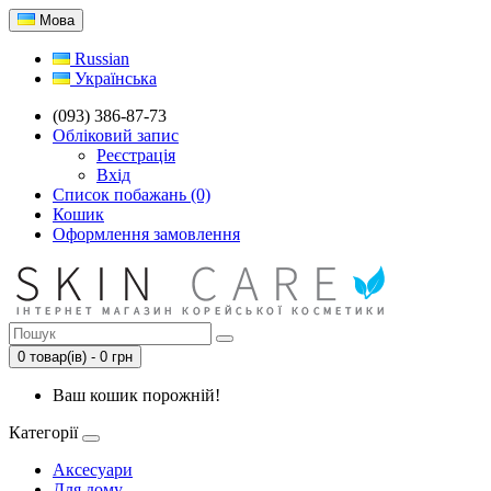
Мова
Russian
Українська
(093) 386-87-73
Обліковий запис
Реєстрація
Вхід
Список побажань (0)
Кошик
Оформлення замовлення
0 товар(ів) - 0 грн
Ваш кошик порожній!
Категорії
Аксесуари
Для дому