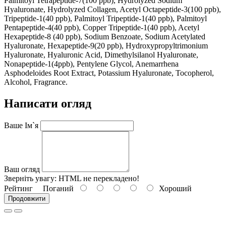
Palmitoyl Tetrapeptide-7(100 ppb), Hydrolyzed Sodium
Hyaluronate, Hydrolyzed Collagen, Acetyl Octapeptide-3(100 ppb),
Tripeptide-1(40 ppb), Palmitoyl Tripeptide-1(40 ppb), Palmitoyl
Pentapeptide-4(40 ppb), Copper Tripeptide-1(40 ppb), Acetyl
Hexapeptide-8 (40 ppb), Sodium Benzoate, Sodium Acetylated
Hyaluronate, Hexapeptide-9(20 ppb), Hydroxypropyltrimonium
Hyaluronate, Hyaluronic Acid, Dimethylsilanol Hyaluronate,
Nonapeptide-1(4ppb), Pentylene Glycol, Anemarrhena
Asphodeloides Root Extract, Potassium Hyaluronate, Tocopherol,
Alcohol, Fragrance.
Написати огляд
Ваше Ім`я
Ваш огляд
Зверніть увагу:
HTML не перекладено!
Рейтинг
Поганий
Хороший
Продовжити