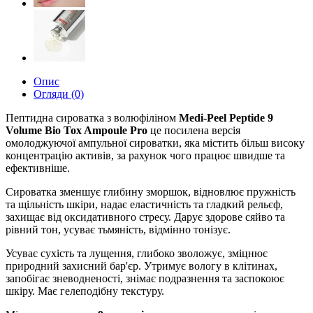
Опис
Огляди (0)
Пептидна сироватка з волюфіліном
Medi-Peel Peptide 9
Volume Bio Tox Ampoule Pro
це посилена версія
омолоджуючої ампульної сироватки, яка містить більш високу
концентрацію активів, за рахунок чого працює швидше та
ефективніше.
Сироватка зменшує глибину зморшок, відновлює пружність
та щільність шкіри, надає еластичність та гладкий рельєф,
захищає від оксидативного стресу. Дарує здорове сяйво та
рівний тон, усуває тьмяність, відмінно тонізує.
Усуває сухість та лущення, глибоко зволожує, зміцнює
природний захисний бар'єр. Утримує вологу в клітинах,
запобігає зневодненості, знімає подразнення та заспокоює
шкіру. Має гелеподібну текстуру.