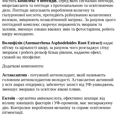
Містить
комплекс 9 пептидів
, серед яких сигнальні пептиди,
міорелаксанти та пептиди з протизапальною та освітлюючою
дією. Пептиди запускають вироблення колагену та
гіалуронової кислоти, протидіють руйнуванню колагенових
волокон, зміцнюють позаклітинний матрикс. За рахунок цього
пептидний комплекс скорочує вираженість зморшок та
заломів, зменшує ознаки вікових змін та фотостаріння, робить
шкіру молодшою.
Волюфілін (Anemarrhena Asphodeloides Root Extract)
надає
об'єму та щільності шкірі, за рахунок чого розгладжує сітку
зморшок і робить рельєф більш рівним, надаючи ефект,
схожий на ліпофілінг.
Додаткові компоненти:
Астаксантин
- потужний антиоксидант, який називають
головним антиоксидантом молодості. Астаксантин активний
у всіх шарах епідермісу, забезпечує захист від УФ-ушкоджень,
зменшує зморшки та освітлює вікові плями.
Ектоїн
- органічна амінокислота, ефективно захищає від
впливу зовнішніх факторів і УФ-променів, має знезаражуючу
дію. Контролює вироблення меланіну та сприяє освітленню
пігментації.