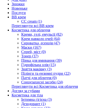
Знижки
Новеньке
Послуги
BB крем
CC cream (1)
Переглянути всі BB крем
Косметика для обличчя
Креми, гелі, емульсії (82)
Крем навколо очей (64)
Сироватка, есенція (47)
Маски (167)
Спрей, міст (0)
Тонер (37)
Пінка для вмивання (39)
Гідрофільна олія (15)
Зняття макіяжу (3)
Пілінги та ензимні пудри (22)
Патчі для обличчя (0)
Сонцезахисні засоби (24)
Переглянути всі Косметика для обличчя
Догляд за губами
Косметика для тіла
Інтимна гігієна (3)
Дезодорант (1)