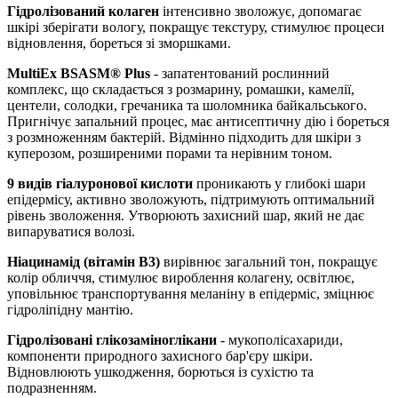
Гідролізований колаген
інтенсивно зволожує, допомагає
шкірі зберігати вологу, покращує текстуру, стимулює процеси
відновлення, бореться зі зморшками.
MultiEx BSASM® Plus
- запатентований рослинний
комплекс, що складається з розмарину, ромашки, камелії,
центели, солодки, гречаника та шоломника байкальського.
Пригнічує запальний процес, має антисептичну дію і бореться
з розмноженням бактерій. Відмінно підходить для шкіри з
куперозом, розширеними порами та нерівним тоном.
9 видів гіалуронової кислоти
проникають у глибокі шари
епідермісу, активно зволожують, підтримують оптимальний
рівень зволоження. Утворюють захисний шар, який не дає
випаруватися волозі.
Ніацинамід (вітамін B3)
вирівнює загальний тон, покращує
колір обличчя, стимулює вироблення колагену, освітлює,
уповільнює транспортування меланіну в епідерміс, зміцнює
гідроліпідну мантію.
Гідролізовані глікозаміноглікани
- мукополісахариди,
компоненти природного захисного бар'єру шкіри.
Відновлюють ушкодження, борються із сухістю та
подразненням.