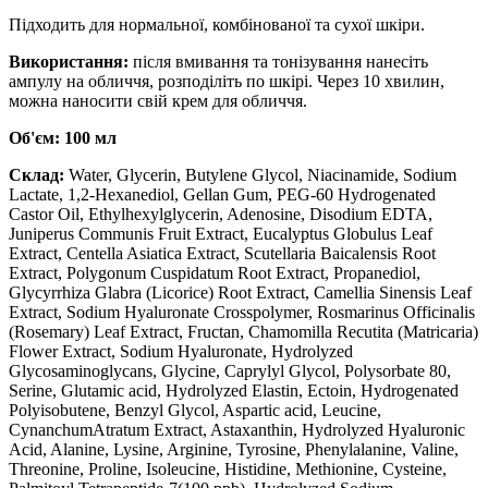
Підходить для нормальної, комбінованої та сухої шкіри.
Використання:
після вмивання та тонізування нанесіть
ампулу на обличчя, розподіліть по шкірі. Через 10 хвилин,
можна наносити свій крем для обличчя.
Об'єм: 100 мл
Склад:
Water, Glycerin, Butylene Glycol, Niacinamide, Sodium
Lactate, 1,2-Hexanediol, Gellan Gum, PEG-60 Hydrogenated
Castor Oil, Ethylhexylglycerin, Adenosine, Disodium EDTA,
Juniperus Communis Fruit Extract, Eucalyptus Globulus Leaf
Extract, Centella Asiatica Extract, Scutellaria Baicalensis Root
Extract, Polygonum Cuspidatum Root Extract, Propanediol,
Glycyrrhiza Glabra (Licorice) Root Extract, Camellia Sinensis Leaf
Extract, Sodium Hyaluronate Crosspolymer, Rosmarinus Officinalis
(Rosemary) Leaf Extract, Fructan, Chamomilla Recutita (Matricaria)
Flower Extract, Sodium Hyaluronate, Hydrolyzed
Glycosaminoglycans, Glycine, Caprylyl Glycol, Polysorbate 80,
Serine, Glutamic acid, Hydrolyzed Elastin, Ectoin, Hydrogenated
Polyisobutene, Benzyl Glycol, Aspartic acid, Leucine,
CynanchumAtratum Extract, Astaxanthin, Hydrolyzed Hyaluronic
Acid, Alanine, Lysine, Arginine, Tyrosine, Phenylalanine, Valine,
Threonine, Proline, Isoleucine, Histidine, Methionine, Cysteine,