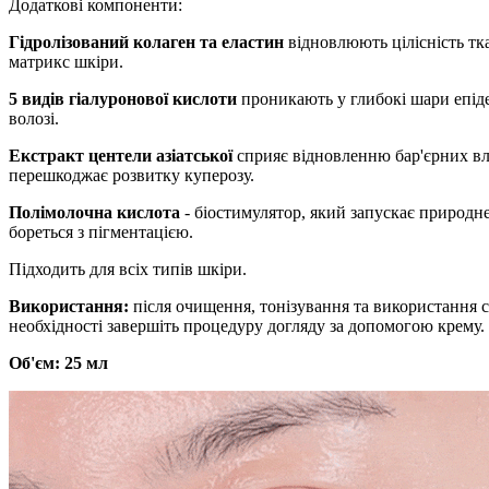
Додаткові компоненти:
Гідролізований колаген та еластин
відновлюють цілісність тк
матрикс шкіри.
5 видів гіалуронової кислоти
проникають у глибокі шари епіде
волозі.
Екстракт центели азіатської
сприяє відновленню бар'єрних вл
перешкоджає розвитку куперозу.
Полімолочна кислота
- біостимулятор, який запускає природн
бореться з пігментацією.
Підходить для всіх типів шкіри.
Використання:
після очищення, тонізування та використання си
необхідності завершіть процедуру догляду за допомогою крему.
Об'єм: 25 мл