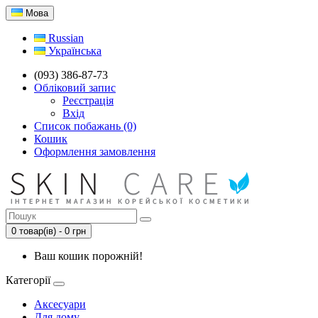
Мова
Russian
Українська
(093) 386-87-73
Обліковий запис
Реєстрація
Вхід
Список побажань (0)
Кошик
Оформлення замовлення
0 товар(ів) - 0 грн
Ваш кошик порожній!
Категорії
Аксесуари
Для дому