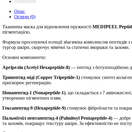
Опис
Огляди (0)
Тканинна маска для відновлення пружності
MEDIPEEL Peptide
пігментацією.
Формула просочуючої есенції збагачена комплексом пептидів з
тургор шкіри, скорочує мімічні та статичні зморшки та заломи.
Основні компоненти:
Аргірелін (Acetyl Hexapeptide-8)
— пептид з ботулоподібною ді
Трипептид міді (Copper Tripeptide-1)
стимулює синтез колаген
прискорює регенерацію.
Нонапептид-1 (Nonapeptide-1)
, що складається з 7 амінокисло
утворенню пігментних плям.
Гексапептид-9 (Hexapeptide-9)
стимулює фібробласти та покращ
Пальмітоїл пентапептид-4 (Palmitoyl Pentapeptide-4)
— добре 
та заломів, покращує текстуру шкіри. За ефективністю не посту