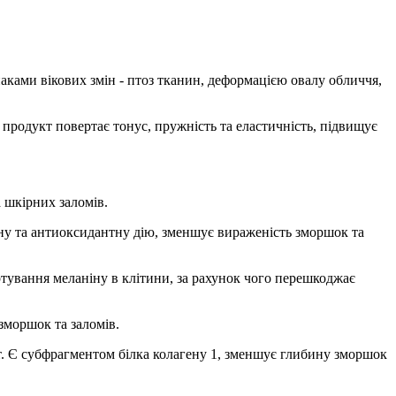
аками вікових змін - птоз тканин, деформацією овалу обличчя,
родукт повертає тонус, пружність та еластичність, підвищує
 шкірних заломів.
ьну та антиоксидантну дію, зменшує вираженість зморшок та
ортування меланіну в клітини, за рахунок чого перешкоджає
зморшок та заломів.
т. Є субфрагментом білка колагену 1, зменшує глибину зморшок