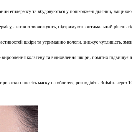
анин епідермісу та вбудовуються у пошкоджені ділянки, зміцнюют
рмісу, активно зволожують, підтримують оптимальний рівень гі
астивостей шкіри та утриманню вологи, знижує чутливість, зме
е вироблення колагену та відновлення шкіри, помітно підвищує 
роватки нанесіть маску на обличчя, розподіліть. Зніміть через 1