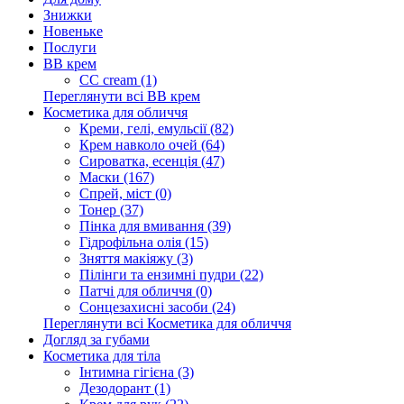
Знижки
Новеньке
Послуги
BB крем
CC cream (1)
Переглянути всі BB крем
Косметика для обличчя
Креми, гелі, емульсії (82)
Крем навколо очей (64)
Сироватка, есенція (47)
Маски (167)
Спрей, міст (0)
Тонер (37)
Пінка для вмивання (39)
Гідрофільна олія (15)
Зняття макіяжу (3)
Пілінги та ензимні пудри (22)
Патчі для обличчя (0)
Сонцезахисні засоби (24)
Переглянути всі Косметика для обличчя
Догляд за губами
Косметика для тіла
Інтимна гігієна (3)
Дезодорант (1)