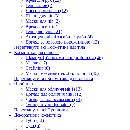
Крем для рук (22)
Гель з алое (2)
Лосьон, молочко (12)
Пілінг для ніг (3)
Маски для ніг (2)
Крем для ніг (3)
Гель для душа (21)
Антицелюлітні засоби, скраби (4)
Догляд за ротовою порожниною (13)
Переглянути всі Косметика для тіла
Косметика для волосся
Шампуні, бальзами, кондиціонери (46)
Масло (17)
Стайлінг (8)
Маски, незмивні засоби, пілінги (46)
Переглянути всі Косметика для волосся
Пробники
Маски для обличчя міні (13)
Догляд для обличчя міні (12)
Догляд за волоссям міні (33)
Очищення шкіри міні (9)
Переглянути всі Пробники
Декоративна косметика
Губи (13)
Туш (6)