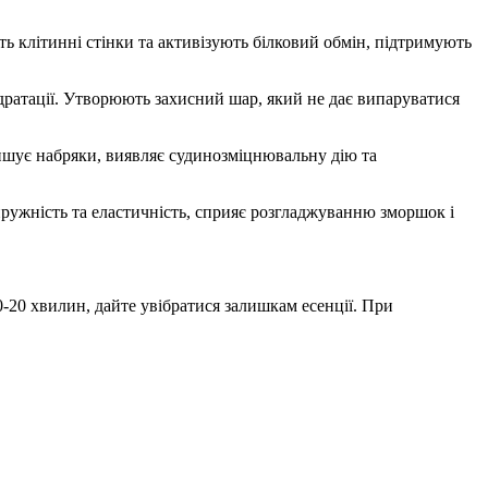
ь клітинні стінки та активізують білковий обмін, підтримують
дратації. Утворюють захисний шар, який не дає випаруватися
ншує набряки, виявляє судинозміцнювальну дію та
пружність та еластичність, сприяє розгладжуванню зморшок і
0-20 хвилин, дайте увібратися залишкам есенції. При