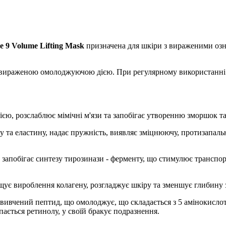
 9 Volume Lifting Mask
призначена для шкіри з вираженими озн
 вираженою омолоджуючою дією. При регулярному використанні п
єю, розслаблює мімічні м'язи та запобігає утворенню зморшок та
у та еластину, надає пружність, виявляє зміцнюючу, протизапал
т, запобігає синтезу тирозинази - ферменту, що стимулює трансп
ує вироблення колагену, розгладжує шкіру та зменшує глибину 
вивчений пептид, що омолоджує, що складається з 5 амінокисло
пається ретинолу, у своїй бракує подразнення.