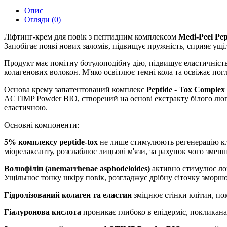
Опис
Огляди (0)
Ліфтинг-крем для повік з пептидним комплексом
Medi-Peel Pe
Запобігає появі нових заломів, підвищує пружність, сприяє ущ
Продукт має помітну ботулоподібну дію, підвищує еластичність т
колагенових волокон. М'яко освітлює темні кола та освіжає погл
Основа крему запатентований комплекс
Peptide - Tox Comple
ACTIMP Powder BIO, створений на основі екстракту білого люп
еластичною.
Основні компоненти:
5% комплексу peptide-tox
не лише стимулюють регенерацію клі
міорелаксанту, розслаблює лицьові м'язи, за рахунок чого змен
Волюфілін (anemarrhenae asphodeloides)
активно стимулює лок
Ущільнює тонку шкіру повік, розгладжує дрібну сіточку зморшо
Гідролізований колаген та еластин
зміцнює стінки клітин, по
Гіалуронова кислота
проникає глибоко в епідерміс, покликана 