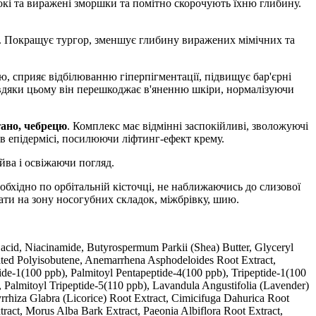
окі та виражені зморшки та помітно скорочують їхню глибину.
. Покращує тургор, зменшує глибину виражених мімічних та
, сприяє відбілюванню гіперпігментації, підвищує бар'єрні
авдяки цьому він перешкоджає в'яненню шкіри, нормалізуючи
гано, чебрецю
. Комплекс має відмінні заспокійливі, зволожуючі
 в епідермісі, посилюючи ліфтинг-ефект крему.
йва і освіжаючи погляд.
обхідно по орбітальній кісточці, не наближаючись до слизової
ати на зону носогубних складок, міжбрівку, шию.
c acid, Niacinamide, Butyrospermum Parkii (Shea) Butter, Glyceryl
nated Polyisobutene, Anemarrhena Asphodeloides Root Extract,
de-1(100 ppb), Palmitoyl Pentapeptide-4(100 ppb), Tripeptide-1(100
, Palmitoyl Tripeptide-5(110 ppb), Lavandula Angustifolia (Lavender)
rhiza Glabra (Licorice) Root Extract, Cimicifuga Dahurica Root
act, Morus Alba Bark Extract, Paeonia Albiflora Root Extract,