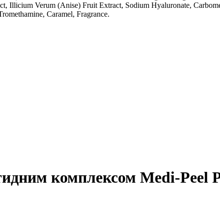
ract, Illicium Verum (Anise) Fruit Extract, Sodium Hyaluronate, Carbo
Tromethamine, Caramel, Fragrance.
тидним комплексом Medi-Peel P