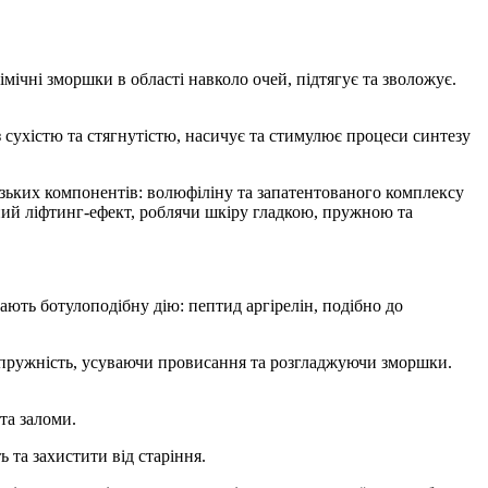
мічні зморшки в області навколо очей, підтягує та зволожує.
з сухістю та стягнутістю, насичує та стимулює процеси синтезу
узьких компонентів: волюфіліну та запатентованого комплексу
ий ліфтинг-ефект, роблячи шкіру гладкою, пружною та
ють ботулоподібну дію: пептид аргірелін, подібно до
пружність, усуваючи провисання та розгладжуючи зморшки.
та заломи.
 та захистити від старіння.