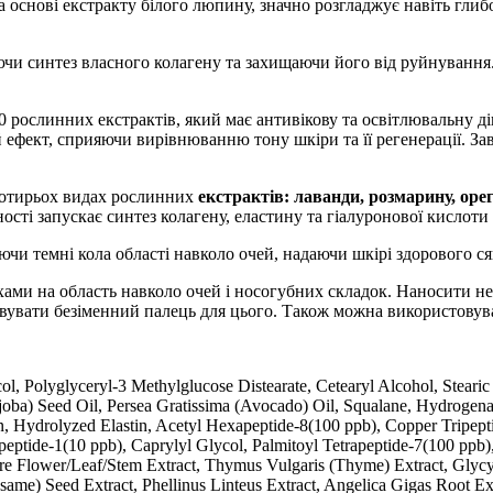
 основі екстракту білого люпину, значно розгладжує навіть глиб
чи синтез власного колагену та захищаючи його від руйнування
рослинних екстрактів, який має антивікову та освітлювальну дію
 ефект, сприяючи вирівнюванню тону шкіри та її регенерації. З
чотирьох видах рослинних
екстрактів: лаванди, розмарину, оре
ості запускає синтез колагену, еластину та гіалуронової кислоти
чи темні кола області навколо очей, надаючи шкірі здорового ся
хами на область навколо очей і носогубних складок. Наносити не
овувати безіменний палець для цього. Також можна використовув
col, Polyglyceryl-3 Methylglucose Distearate, Cetearyl Alcohol, Steari
ojoba) Seed Oil, Persea Gratissima (Avocado) Oil, Squalane, Hydroge
, Hydrolyzed Elastin, Acetyl Hexapeptide-8(100 ppb), Copper Tripepti
eptide-1(10 ppb), Caprylyl Glycol, Palmitoyl Tetrapeptide-7(100 ppb)
re Flower/Leaf/Stem Extract, Thymus Vulgaris (Thyme) Extract, Glycyr
me) Seed Extract, Phellinus Linteus Extract, Angelica Gigas Root Extr