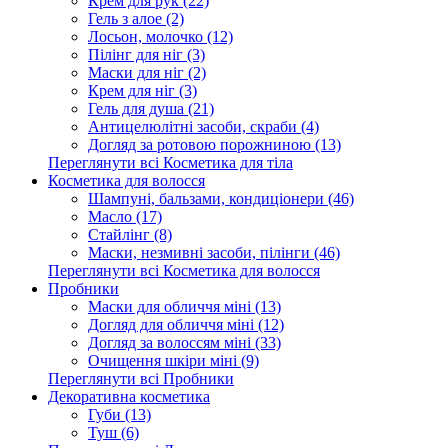
Крем для рук (22)
Гель з алое (2)
Лосьон, молочко (12)
Пілінг для ніг (3)
Маски для ніг (2)
Крем для ніг (3)
Гель для душа (21)
Антицелюлітні засоби, скраби (4)
Догляд за ротовою порожниною (13)
Переглянути всі Косметика для тіла
Косметика для волосся
Шампуні, бальзами, кондиціонери (46)
Масло (17)
Стайлінг (8)
Маски, незмивні засоби, пілінги (46)
Переглянути всі Косметика для волосся
Пробники
Маски для обличчя міні (13)
Догляд для обличчя міні (12)
Догляд за волоссям міні (33)
Очищення шкіри міні (9)
Переглянути всі Пробники
Декоративна косметика
Губи (13)
Туш (6)