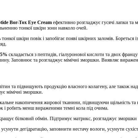
ptide Bor-Tox Eye Cream
ефективно розгладжує гусячі лапки та мі
ільненню тонкої шкіри зони навколо очей.
онкої шкіри повік і запобігає появі шкірних заломів. Бореться і
яд.
x 5%
складається з пептидів, гіалуронової кислоти та двох франц
ину. Заповнює та розгладжує мімічні зморшки. Виявляє виражен
тин та підвищують продукцію власного колагену, але також нада
шує мімічні зморшки.
альне накопичення жирової тканини, підвищуючи щільність та 
к і робить менш вираженими темні кола під очима.
кращує білковий обмін. Підтримує матрикс, розгладжує зморшки 
усунути дегідратацію, заповнити нестачу вологи, усунути сухість