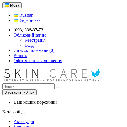
Мова
Russian
Українська
(093) 386-87-73
Обліковий запис
Реєстрація
Вхід
Список побажань (0)
Кошик
Оформлення замовлення
0 товар(ів) - 0 грн
Ваш кошик порожній!
Категорії
Аксесуари
Для дому