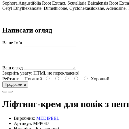
Sophora Angustifolia Root Extract, Scutellaria Baicalensis Root Ext
Cetyl Ethylhexanoate, Dimethicone, Cyclohexasiloxane, Adenosine, 
Написати огляд
Ваше Ім`я
Ваш огляд
Зверніть увагу:
HTML не перекладено!
Рейтинг
Поганий
Хороший
Продовжити
Ліфтинг-крем для повік з пеп
Виробник:
MEDIPEEL
Артикул: MPP047
Наявність: В наявності