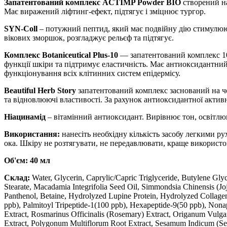
Запатентований комплекс ACTIMP Powder BIO
створений на
Має виражений ліфтинг-ефект, підтягує і зміцнює тургор.
SYN-Coll
– потужний пептид, який має подвійну дію стимулюю
вікових зморшок, розгладжує рельєф та підтягує.
Комплекс Botaniceutical Plus-10
— запатентований комплекс 10 
функції шкіри та підтримує еластичність. Має антиоксидантний
функціонування всіх клітинних систем епідермісу.
Beautiful Herb Story
запатентований комплекс заснований на 
та відновлюючі властивості. За рахунок антиоксидантної активн
Ніацинамід
– вітамінний антиоксидант. Вирівнює тон, освітлюю
Використання:
нанесіть необхідну кількість засобу легкими ру
ока. Шкіру не розтягувати, не передавлювати, краще використ
Об'єм: 40 мл
Склад:
Water, Glycerin, Caprylic/Capric Triglyceride, Butylene Gly
Stearate, Macadamia Integrifolia Seed Oil, Simmondsia Chinensis (J
Panthenol, Betaine, Hydrolyzed Lupine Protein, Hydrolyzed Collagen
ppb), Palmitoyl Tripeptide-1(100 ppb), Hexapeptide-9(50 ppb), Nonap
Extract, Rosmarinus Officinalis (Rosemary) Extract, Origanum Vulga
Extract, Polygonum Multiflorum Root Extract, Sesamum Indicum (Sesa