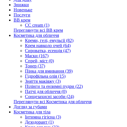
Знижки
Новеньке
Послуги
BB крем
CC cream (1)
Переглянути всі BB крем
Косметика для обличчя
Креми, гелі, емульсії (82)
Крем навколо очей (64)
Сироватка, есенція (47)
Маски (167)
Спрей, міст (0)
Тонер (37)
Пінка для вмивання (39)
Гідрофільна олія (15)
Зняття макіяжу (3)
Пілінги та ензимні пудри (22)
Патчі для обличчя (0)
Сонцезахисні засоби (24)
Переглянути всі Косметика для обличчя
Догляд за губами
Косметика для тіла
Інтимна гігієна (3)
Дезодорант (1)