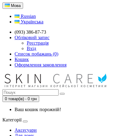
Мова
Russian
Українська
(093) 386-87-73
Обліковий запис
Реєстрація
Вхід
Список побажань (0)
Кошик
Оформлення замовлення
0 товар(ів) - 0 грн
Ваш кошик порожній!
Категорії
Аксесуари
Для дому