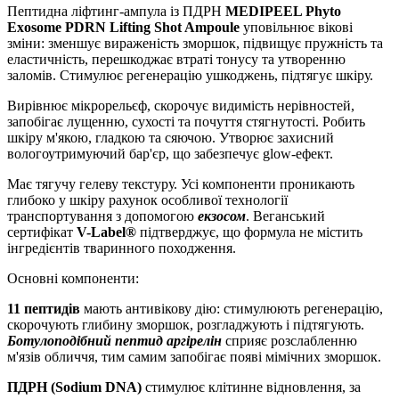
Пептидна ліфтинг-ампула із ПДРН
MEDIPEEL Phyto
Exosome PDRN Lifting Shot Ampoule
уповільнює вікові
зміни: зменшує вираженість зморшок, підвищує пружність та
еластичність, перешкоджає втраті тонусу та утворенню
заломів. Стимулює регенерацію ушкоджень, підтягує шкіру.
Вирівнює мікрорельєф, скорочує видимість нерівностей,
запобігає лущенню, сухості та почуття стягнутості. Робить
шкіру м'якою, гладкою та сяючою. Утворює захисний
вологоутримуючий бар'єр, що забезпечує glow-ефект.
Має тягучу гелеву текстуру. Усі компоненти проникають
глибоко у шкіру рахунок особливої технології
транспортування з допомогою
екзосом
. Веганський
сертифікат
V-Label®
підтверджує, що формула не містить
інгредієнтів тваринного походження.
Основні компоненти:
11 пептидів
мають антивікову дію: стимулюють регенерацію,
скорочують глибину зморшок, розгладжують і підтягують.
Ботулоподібний пептид аргірелін
сприяє розслабленню
м'язів обличчя, тим самим запобігає появі мімічних зморшок.
ПДРН (Sodium DNA)
стимулює клітинне відновлення, за