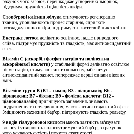
рахунок чого загоює, перешкоджає утворенню зморшок,
підтримує пружність і щільність шкіри.
Стовбурові клітини яблука
стимулюють регенерацію
тканин, уповільнюють процес старіння, сприяють
розгладжуванню шкіри, підтримують життєвий цикл клітин.
Екстракт лотоса
делікатно освітлює, надає природного
сяйва, підтримує пружність та гладкість, має антиоксидантний
ефект.
Вітамін C (аскорбіл фосфат натрію та поліпептид
аскорбінової кислоти)
у стабільній формі делікатно освітлює
пігментацію, стимулює синтез колагену, забезпечує
антиоксидантний захист, попереджає перші ознаки вікових
змін.
Вітаміни групи B (B1 - тіамін; B3 - ніацинамід; B6 -
піридоксин; B7 - біотин; B9 - фолієва кислота; B12 -
ціанокобаламін)
пригнічують запалення, знімають
подразнення та почервоніння, мають антиоксидантний ефект.
Зміцнюють захисний бар'єр, підтримують гладкість рельєфу.
9 видів гіалуронової кислоти
мають здатність зв'язувати
вологу і утворюють вологоутримуючий бар'єр, за рахунок
чого усувають сухість і почуття стягнутості.