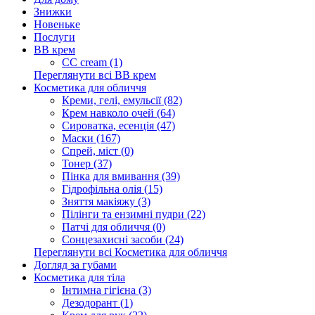
Знижки
Новеньке
Послуги
BB крем
CC cream (1)
Переглянути всі BB крем
Косметика для обличчя
Креми, гелі, емульсії (82)
Крем навколо очей (64)
Сироватка, есенція (47)
Маски (167)
Спрей, міст (0)
Тонер (37)
Пінка для вмивання (39)
Гідрофільна олія (15)
Зняття макіяжу (3)
Пілінги та ензимні пудри (22)
Патчі для обличчя (0)
Сонцезахисні засоби (24)
Переглянути всі Косметика для обличчя
Догляд за губами
Косметика для тіла
Інтимна гігієна (3)
Дезодорант (1)