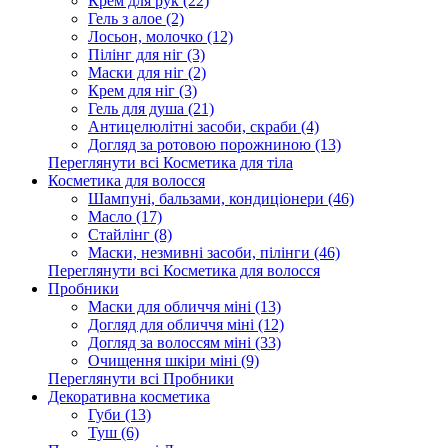
Крем для рук (22)
Гель з алое (2)
Лосьон, молочко (12)
Пілінг для ніг (3)
Маски для ніг (2)
Крем для ніг (3)
Гель для душа (21)
Антицелюлітні засоби, скраби (4)
Догляд за ротовою порожниною (13)
Переглянути всі Косметика для тіла
Косметика для волосся
Шампуні, бальзами, кондиціонери (46)
Масло (17)
Стайлінг (8)
Маски, незмивні засоби, пілінги (46)
Переглянути всі Косметика для волосся
Пробники
Маски для обличчя міні (13)
Догляд для обличчя міні (12)
Догляд за волоссям міні (33)
Очищення шкіри міні (9)
Переглянути всі Пробники
Декоративна косметика
Губи (13)
Туш (6)