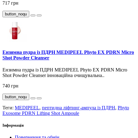
717 грн
button_noqu
Ензимна пудра із ПДРН MEDIPEEL Phyto EX PDRN Micro
Shot Powder Cleanser
Ензимна пудра із ПДРН MEDIPEEL Phyto EX PDRN Micro
Shot Powder Cleanser інноваційна очищувальна..
740 грн
button_noqu
Теги:
MEDIPEEL
,
пептидна ліфтинг-ампула із ПДРН
,
Phyto
Exosome PDRN Lifting Shot Ampoule
Інформація
Повернення та обмін