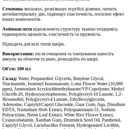
Сечовина
зволожує, розм'якшує огрубілі ділянки, чинить
антибактеріальну дію, підвищує еластичність, посилює ефект
інших компонентів.
Амінокислоти
відновлюють структуру тканин епідермісу,
підвищують щільність, еластичність та пружність.
Підходить для всіх типів шкіри.
Використання:
після очищення та тонізування нанесіть
ампулу на обличчя та шию, розподіліть по шкірі.
Об'єм: 100 мл
Склад:
Water, Propanediol, Glycerin, Butylene Glycol,
Niacinamide, Isononyl Isononanoate, Lotus Flower Water (10,088
ppm), Ammonium Acryloyldimethyltaurate/VP Copolymer, Methyl
Gluceth-20, Hydroxyacetophenone, Polyglyceryl-10 Laurate, 1,2-
Hexanediol, Polyglyceryl-4 Laurate, Ethylhexylglycerin,
Adenosine, Caprylyl/Capryl Glucoside, Guar Gum, Aga, Disodium
EDTA, Nasturtium Herb Extract, Polyquaternium-51, Sodium
Polyacrylate, Neem Leaf Extract, White Rice Flower Extract,
Cyanocobalamin, Xanthan Gum, Drumstick Seed Oil, Panthenol,
Caprylyl Glycol, Lactobacillus Ferment, Hydrogenated Lecithin,