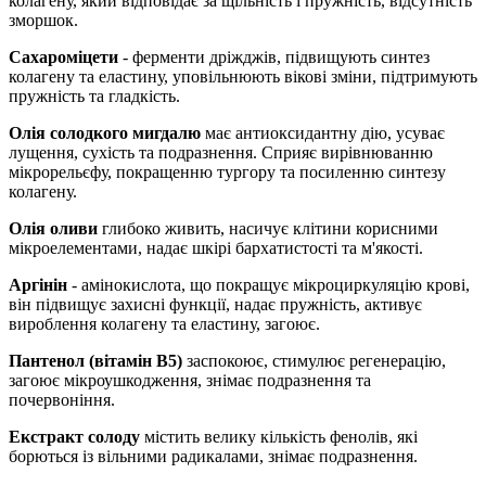
колагену, який відповідає за щільність і пружність, відсутність
зморшок.
Сахароміцети
- ферменти дріжджів, підвищують синтез
колагену та еластину, уповільнюють вікові зміни, підтримують
пружність та гладкість.
Олія солодкого мигдалю
має антиоксидантну дію, усуває
лущення, сухість та подразнення. Сприяє вирівнюванню
мікрорельєфу, покращенню тургору та посиленню синтезу
колагену.
Олія оливи
глибоко живить, насичує клітини корисними
мікроелементами, надає шкірі бархатистості та м'якості.
Аргінін
- амінокислота, що покращує мікроциркуляцію крові,
він підвищує захисні функції, надає пружність, активує
вироблення колагену та еластину, загоює.
Пантенол (вітамін B5)
заспокоює, стимулює регенерацію,
загоює мікроушкодження, знімає подразнення та
почервоніння.
Екстракт солоду
містить велику кількість фенолів, які
борються із вільними радикалами, знімає подразнення.