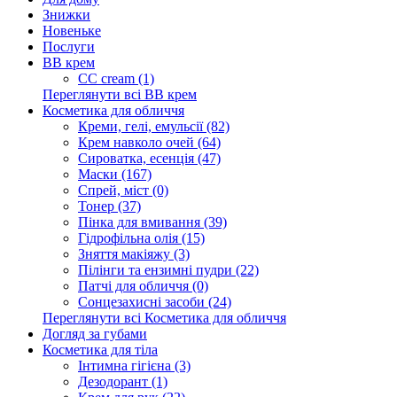
Знижки
Новеньке
Послуги
BB крем
CC cream (1)
Переглянути всі BB крем
Косметика для обличчя
Креми, гелі, емульсії (82)
Крем навколо очей (64)
Сироватка, есенція (47)
Маски (167)
Спрей, міст (0)
Тонер (37)
Пінка для вмивання (39)
Гідрофільна олія (15)
Зняття макіяжу (3)
Пілінги та ензимні пудри (22)
Патчі для обличчя (0)
Сонцезахисні засоби (24)
Переглянути всі Косметика для обличчя
Догляд за губами
Косметика для тіла
Інтимна гігієна (3)
Дезодорант (1)