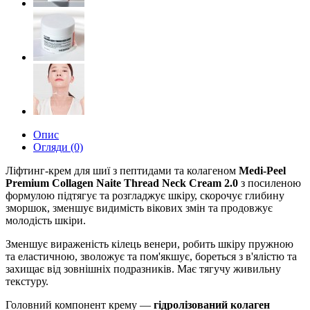
Опис
Огляди (0)
Ліфтинг-крем для шиї з пептидами та колагеном
Medi-Peel
Premium Collagen Naite Thread Neck Cream 2.0
з посиленою
формулою підтягує та розгладжує шкіру, скорочує глибину
зморшок, зменшує видимість вікових змін та продовжує
молодість шкіри.
Зменшує вираженість кілець венери, робить шкіру пружною
та еластичною, зволожує та пом'якшує, бореться з в'ялістю та
захищає від зовнішніх подразників. Має тягучу живильну
текстуру.
Головний компонент крему —
гідролізований колаген