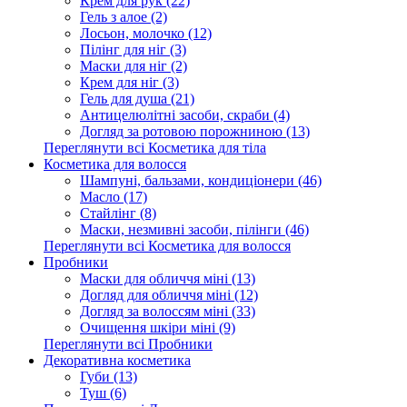
Крем для рук (22)
Гель з алое (2)
Лосьон, молочко (12)
Пілінг для ніг (3)
Маски для ніг (2)
Крем для ніг (3)
Гель для душа (21)
Антицелюлітні засоби, скраби (4)
Догляд за ротовою порожниною (13)
Переглянути всі Косметика для тіла
Косметика для волосся
Шампуні, бальзами, кондиціонери (46)
Масло (17)
Стайлінг (8)
Маски, незмивні засоби, пілінги (46)
Переглянути всі Косметика для волосся
Пробники
Маски для обличчя міні (13)
Догляд для обличчя міні (12)
Догляд за волоссям міні (33)
Очищення шкіри міні (9)
Переглянути всі Пробники
Декоративна косметика
Губи (13)
Туш (6)