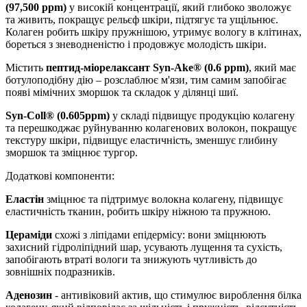
(97,500 ppm)
у високій концентрації, який глибоко зволожує
та живить, покращує рельєф шкіри, підтягує та ущільнює.
Колаген робить шкіру пружнішою, утримує вологу в клітинах,
бореться з зневодненістю і продовжує молодість шкіри.
Містить
пептид-міорелаксант Syn-Ake® (0.6 ppm)
, який має
ботулоподібну дію – розслаблює м'язи, тим самим запобігає
появі мімічних зморшок та складок у ділянці шиї.
Syn-Coll® (0.605ppm)
у складі підвищує продукцію колагену
та перешкоджає руйнуванню колагенових волокон, покращує
текстуру шкіри, підвищує еластичність, зменшує глибину
зморшок та зміцнює тургор.
Додаткові компоненти:
Еластін
зміцнює та підтримує волокна колагену, підвищує
еластичність тканин, робить шкіру ніжною та пружною.
Цераміди
схожі з ліпідами епідермісу: вони зміцнюють
захисний гідроліпідний шар, усувають лущення та сухість,
запобігають втраті вологи та знижують чутливість до
зовнішніх подразників.
Аденозин
- антивіковий актив, що стимулює вироблення білка