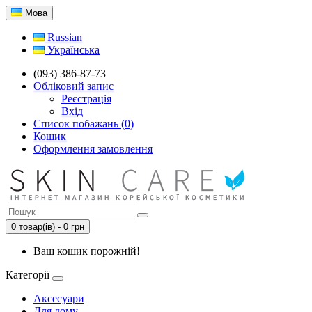
Мова
Russian
Українська
(093) 386-87-73
Обліковий запис
Реєстрація
Вхід
Список побажань (0)
Кошик
Оформлення замовлення
0 товар(ів) - 0 грн
Ваш кошик порожній!
Категорії
Аксесуари
Для дому