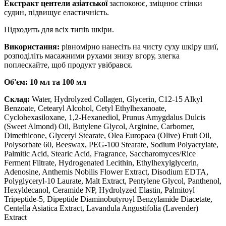
Екстракт центели азіатської
заспокоює, зміцнює стінки
судин, підвищує еластичність.
Підходить для всіх типів шкіри.
Використання:
рівномірно нанесіть на чисту суху шкіру шиї,
розподіліть масажними рухами знизу вгору, злегка
поплескайте, щоб продукт увібрався.
Об'єм: 10 мл та 100 мл
Склад:
Water, Hydrolyzed Collagen, Glycerin, C12-15 Alkyl
Benzoate, Cetearyl Alcohol, Cetyl Ethylhexanoate,
Cyclohexasiloxane, 1,2-Hexanediol, Prunus Amygdalus Dulcis
(Sweet Almond) Oil, Butylene Glycol, Arginine, Carbomer,
Dimethicone, Glyceryl Stearate, Olea Europaea (Olive) Fruit Oil,
Polysorbate 60, Beeswax, PEG-100 Stearate, Sodium Polyacrylate,
Palmitic Acid, Stearic Acid, Fragrance, Saccharomyces/Rice
Ferment Filtrate, Hydrogenated Lecithin, Ethylhexylglycerin,
Adenosine, Anthemis Nobilis Flower Extract, Disodium EDTA,
Polyglyceryl-10 Laurate, Malt Extract, Pentylene Glycol, Panthenol,
Hexyldecanol, Ceramide NP, Hydrolyzed Elastin, Palmitoyl
Tripeptide-5, Dipeptide Diaminobutyroyl Benzylamide Diacetate,
Centella Asiatica Extract, Lavandula Angustifolia (Lavender)
Extract