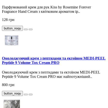
Парфумований крем для рук Kiss by Rosemine Forever
Fragrance Hand Cream з квітковим ароматом ір..
128 грн
button_noqu
Омолоджуючий крем з пептидами та ектоїном MEDI-PEEL
Peptide 9 Volume Tox Cream PRO
Омолоджуючий крем з пептидами та ектоїном MEDI-PEEL
Peptide 9 Volume Tox Cream PRO має найпотужніший..
800 грн
button_noqu