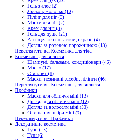
Крем для рук (22)
Гель з алое (2)
Лосьон, молочко (12)
Пілінг для ніг (3)
Маски для ніг (2)
Крем для ніг (3)
Гель для душа (21)
Антицелюлітні засоби, скраби (4)
Догляд за ротовою порожниною (13)
Переглянути всі Косметика для тіла
Косметика для волосся
Шампуні, бальзами, кондиціонери (46)
Масло (17)
Стайлінг (8)
Маски, незмивні засоби, пілінги (46)
Переглянути всі Косметика для волосся
Пробники
Маски для обличчя міні (13)
Догляд для обличчя міні (12)
Догляд за волоссям міні (33)
Очищення шкіри міні (9)
Переглянути всі Пробники
Декоративна косметика
Губи (13)
Туш (6)