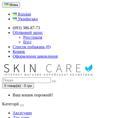
Мова
Russian
Українська
(093) 386-87-73
Обліковий запис
Реєстрація
Вхід
Список побажань (0)
Кошик
Оформлення замовлення
0 товар(ів) - 0 грн
Ваш кошик порожній!
Категорії
Аксесуари
Для дому