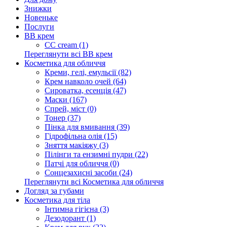
Знижки
Новеньке
Послуги
BB крем
CC cream (1)
Переглянути всі BB крем
Косметика для обличчя
Креми, гелі, емульсії (82)
Крем навколо очей (64)
Сироватка, есенція (47)
Маски (167)
Спрей, міст (0)
Тонер (37)
Пінка для вмивання (39)
Гідрофільна олія (15)
Зняття макіяжу (3)
Пілінги та ензимні пудри (22)
Патчі для обличчя (0)
Сонцезахисні засоби (24)
Переглянути всі Косметика для обличчя
Догляд за губами
Косметика для тіла
Інтимна гігієна (3)
Дезодорант (1)