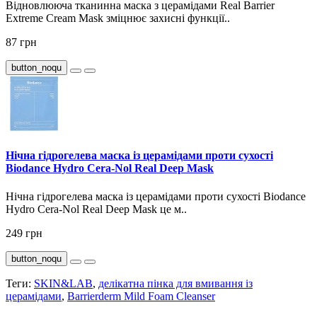
Відновлююча тканинна маска з церамідами Real Barrier
Extreme Cream Mask зміцнює захисні функції..
87 грн
button_noqu
Нічна гідрогелева маска із церамідами проти сухості
Biodance Hydro Cera-Nol Real Deep Mask
Нічна гідрогелева маска із церамідами проти сухості Biodance
Hydro Cera-Nol Real Deep Mask це м..
249 грн
button_noqu
Теги:
SKIN&LAB
,
делікатна пінка для вмивання із
церамідами
,
Barrierderm Mild Foam Cleanser