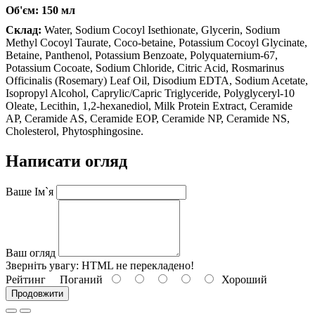
Об'єм: 150 мл
Склад:
Water, Sodium Cocoyl Isethionate, Glycerin, Sodium
Methyl Cocoyl Taurate, Coco-betaine, Potassium Cocoyl Glycinate,
Betaine, Panthenol, Potassium Benzoate, Polyquaternium-67,
Potassium Cocoate, Sodium Chloride, Citric Acid, Rosmarinus
Officinalis (Rosemary) Leaf Oil, Disodium EDTA, Sodium Acetate,
Isopropyl Alcohol, Caprylic/Capric Triglyceride, Polyglyceryl-10
Oleate, Lecithin, 1,2-hexanediol, Milk Protein Extract, Ceramide
AP, Ceramide AS, Ceramide EOP, Ceramide NP, Ceramide NS,
Cholesterol, Phytosphingosine.
Написати огляд
Ваше Ім`я
Ваш огляд
Зверніть увагу:
HTML не перекладено!
Рейтинг
Поганий
Хороший
Продовжити