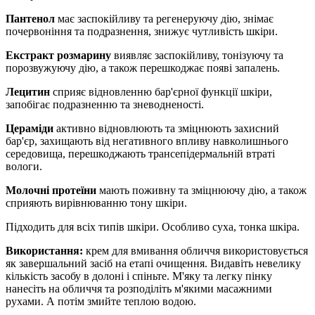
Пантенол
має заспокійливу та регенеруючу дію, знімає
почервоніння та подразнення, знижує чутливість шкіри.
Екстракт розмарину
виявляє заспокійливу, тонізуючу та
порозвужуючу дію, а також перешкоджає появі запалень.
Лецитин
сприяє відновленню бар'єрної функції шкіри,
запобігає подразненню та зневодненості.
Цераміди
активно відновлюють та зміцнюють захисний
бар'єр, захищають від негативного впливу навколишнього
середовища, перешкоджають трансепідермальній втраті
вологи.
Молочні протеїни
мають поживну та зміцнюючу дію, а також
сприяють вирівнюванню тону шкіри.
Підходить для всіх типів шкіри. Особливо суха, тонка шкіра.
Використання:
крем для вмивання обличчя використовується
як завершальний засіб на етапі очищення. Видавіть невелику
кількість засобу в долоні і спіньте. М'яку та легку пінку
нанесіть на обличчя та розподіліть м'якими масажними
рухами. А потім змийте теплою водою.