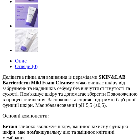
Опис
Огляди (0)
Делікатна пінка для вмивання із церамідами
SKIN&LAB
Barrierderm Mild Foam Cleanser
м'яко очищає шкіру від
забруднень та надлишків себуму без відчуття стягнутості та
сухості. Пом'якшує шкіру та допомагає зберегти її зволоженою
в процесі очищення. Заспокоює та сприяє підтримці бар'єрної
функції шкіри. Має збалансований рН 5,5 (±0,5).
Основні компоненти:
Бетаїн
глибоко зволожує шкіру, зміцнює захисну функцію
шкіри, має пом'якшувальну дію та зміцнює клітинні
мембрани.