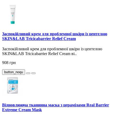
Заспокійливий крем для проблемної шкіри із центелою
SKIN&LAB Tricicabarrier Relief Cream
Заспокійливий крем для проблемної шкіри із центелою
SKIN&LAB Tricicabarrier Relief Cream ві..
908 грн
button_noqu
Відновлююча тканинна маска з церамідами Real Barrier
Extreme Cream Mask