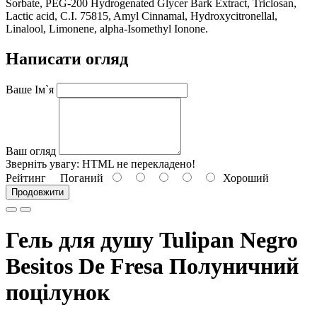
Sorbate, PEG-200 Hydrogenated Glycer Bark Extract, Triclosan,
Lactic acid, C.I. 75815, Amyl Cinnamal, Hydroxycitronellal,
Linalool, Limonene, alpha-Isomethyl Ionone.
Написати огляд
Ваше Ім`я
Ваш огляд
Зверніть увагу:
HTML не перекладено!
Рейтинг
Поганий
Хороший
Продовжити
Гель для душу Tulipan Negro
Besitos De Fresa Полуничний
поцілунок