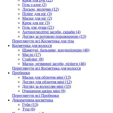
Крем для рук (22)
Гель з алое (2)
Лосьон, молочко (12)
Пілінг для ніг (3)
Маски для ніг (2)
Крем для ніг (3)
Гель для душа (21)
Антицелюлітні засоби, скраби (4)
Догляд за ротовою порожниною (13)
Переглянути всі Косметика для тіла
Косметика для волосся
Шампуні, бальзами, кондиціонери (46)
Масло (17)
Стайлінг (8)
Маски, незмивні засоби, пілінги (46)
Переглянути всі Косметика для волосся
Пробники
Маски для обличчя міні (13)
Догляд для обличчя міні (12)
Догляд за волоссям міні (33)
Очищення шкіри міні (9)
Переглянути всі Пробники
Декоративна косметика
Губи (13)
Туш (6)