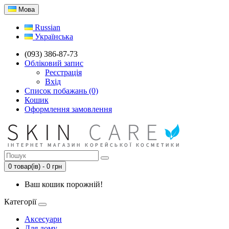
Мова
Russian
Українська
(093) 386-87-73
Обліковий запис
Реєстрація
Вхід
Список побажань (0)
Кошик
Оформлення замовлення
0 товар(ів) - 0 грн
Ваш кошик порожній!
Категорії
Аксесуари
Для дому