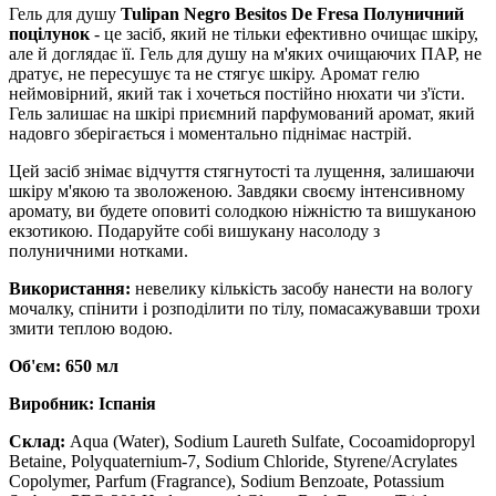
Гель для душу
Tulipan Negro Besitos De Fresa Полуничний
поцілунок
- це засіб, який не тільки ефективно очищає шкіру,
але й доглядає її. Гель для душу на м'яких очищаючих ПАР, не
дратує, не пересушує та не стягує шкіру. Аромат гелю
неймовірний, який так і хочеться постійно нюхати чи з'їсти.
Гель залишає на шкірі приємний парфумований аромат, який
надовго зберігається і моментально піднімає настрій.
Цей засіб знімає відчуття стягнутості та лущення, залишаючи
шкіру м'якою та зволоженою. Завдяки своєму інтенсивному
аромату, ви будете оповиті солодкою ніжністю та вишуканою
екзотикою. Подаруйте собі вишукану насолоду з
полуничними нотками.
Використання:
невелику кількість засобу нанести на вологу
мочалку, спінити і розподілити по тілу, помасажувавши трохи
змити теплою водою.
Об'єм: 650 мл
Виробник: Іспанія
Склад:
Aqua (Water), Sodium Laureth Sulfate, Cocoamidopropyl
Betaine, Polyquaternium-7, Sodium Chloride, Styrene/Acrylates
Copolymer, Parfum (Fragrance), Sodium Benzoate, Potassium