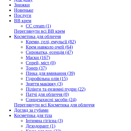
Знижки
Новеньке
Послуги
BB крем
CC cream (1)
Переглянути всі BB крем
Косметика для обличчя
Креми, гелі, емульсії (82)
Крем навколо очей (64)
Сироватка, есенція (47)
Маски (167)
Спрей, міст (0)
Тонер (37)
Пінка для вмивання (39)
Гідрофільна олія (15)
Зняття макіяжу (3)
Пілінги та ензимні пудри (22)
Патчі для обличчя (0)
Сонцезахисні засоби (24)
Переглянути всі Косметика для обличчя
Догляд за губами
Косметика для тіла
Інтимна гігієна (3)
Дезодорант (1)