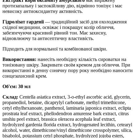
Екстракт кори оксамиту амурського
має виражену
протизапальну і заспокійливу дію, відмінно тонізує і має
невисоку антиоксидантну активність.
Гідролізат гарденії
— традиційний засіб для охолодження
східної медицини, освіжає і покращує колір обличчя,
забезпечуючи красивий рівний тон. Має захисну,
відновлюючу та антисептичну властивість.
Підходить для нормальної та комбінованої шкіри.
Використання:
нанесіть необхідну кількість сироватки на
тонізовану шкіру. Закривати своїм кремом для обличчя. При
використанні в денну сонячну пору року необхідно наносити
сонцезахисний крем.
Об'єм: 30 мл
Склад:
Centella asiatica extract, 3-o-ethyl ascorbic acid, glycerin,
propanediol, betaine, dicaprylyl carbonate, methyl trimethicone,
cetyl ethylhexanoate, panthenol, laminaria japonica extract, eclipta
prostrata leaf extract, phellodendron amurense bark extract, citrus
unshiu peel extract, brassica oleracea acephala leaf extract,
hydrolyzed gardenia florida extract, hydrogenated lecithin, cetearyl
alcohol, water, dimethicone/vinyl dimethicone crosspolymer, silica,
bisabolol, potassium cetyl phosphate, hydrolyzed jojoba esters,