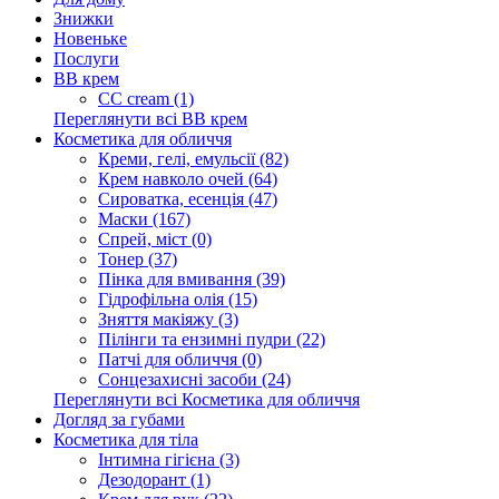
Знижки
Новеньке
Послуги
BB крем
CC cream (1)
Переглянути всі BB крем
Косметика для обличчя
Креми, гелі, емульсії (82)
Крем навколо очей (64)
Сироватка, есенція (47)
Маски (167)
Спрей, міст (0)
Тонер (37)
Пінка для вмивання (39)
Гідрофільна олія (15)
Зняття макіяжу (3)
Пілінги та ензимні пудри (22)
Патчі для обличчя (0)
Сонцезахисні засоби (24)
Переглянути всі Косметика для обличчя
Догляд за губами
Косметика для тіла
Інтимна гігієна (3)
Дезодорант (1)