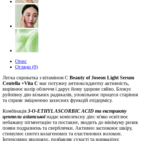
Опис
Огляди (0)
Легка сироватка з вітаміном С
Beauty of Joseon Light Serum
Centella +Vita C
має потужну антиоксидантну активність,
вирівнює колір обличчя і дарує йому здорове сяйво. Блокує
руйнівну дію вільних радикалів, уповільнює процеси старіння
та сприяє зміцненню захисних функцій епідермісу.
Комбінація
3-O-ETHYL ASCORBIC ACID та екстракту
центели азіатської
надає комплексну дію: м'яко освітлює
небажану пігментацію та постакне, зводить до мінімуму ризик
появи подразнень та сверблячки. Активно заспокоює шкіру,
стимулює синтез колагенових та еластинових волокон.
Інтенсивно зволожує, позбавляє сухості та нормалізує