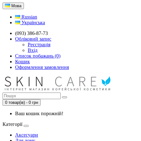
Мова
Russian
Українська
(093) 386-87-73
Обліковий запис
Реєстрація
Вхід
Список побажань (0)
Кошик
Оформлення замовлення
0 товар(ів) - 0 грн
Ваш кошик порожній!
Категорії
Аксесуари
Для дому