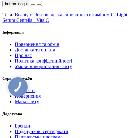
button_noqu
Теги:
Beauty of Joseon
,
легка сироватка з вітаміном С
,
Light
Serum Centella +Vita C
Інформація
Повернення та обмін
Доставка та оплата
Про нас
Політика конфіденційності
Умови використання сайту
Сервісні служби
Контакти
Повернення
Мапа сайту
Додатково
Бренди
Подарункові сертифікати
Партнерська програма