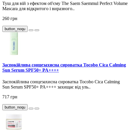
Туш для вій з ефектом об'єму The Saem Saemmul Perfect Volume
Mascara для відкритого і виразного..
260 грн
button_noqu
Заспокійлива сонцезахисна сироватка Tocobo Cica Calming
Sun Serum SPF50+ PA++++
Заспокійлива сонцезахисна сироватка Tocobo Cica Calming
Sun Serum SPF50+ PA++++ захищає від уль..
717 грн
button_noqu