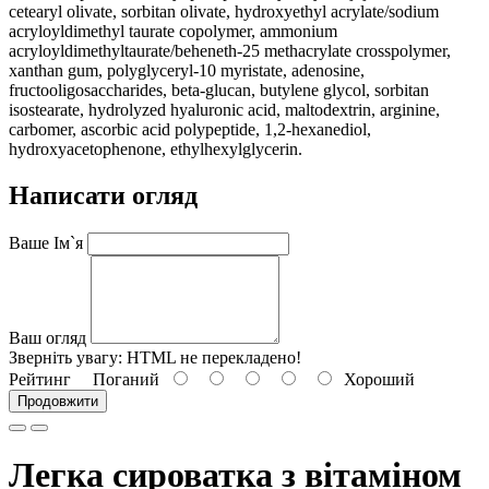
cetearyl olivate, sorbitan olivate, hydroxyethyl acrylate/sodium
acryloyldimethyl taurate copolymer, ammonium
acryloyldimethyltaurate/beheneth-25 methacrylate crosspolymer,
xanthan gum, polyglyceryl-10 myristate, adenosine,
fructooligosaccharides, beta-glucan, butylene glycol, sorbitan
isostearate, hydrolyzed hyaluronic acid, maltodextrin, arginine,
carbomer, ascorbic acid polypeptide, 1,2-hexanediol,
hydroxyacetophenone, ethylhexylglycerin.
Написати огляд
Ваше Ім`я
Ваш огляд
Зверніть увагу:
HTML не перекладено!
Рейтинг
Поганий
Хороший
Продовжити
Легка сироватка з вітаміном