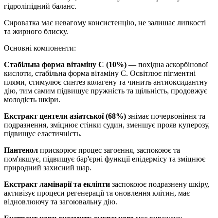
гідроліпідний баланс.
Сироватка має невагому консистенцію, не залишає липкості
та жирного блиску.
Основні компоненти:
Стабільна форма вітаміну С (10%)
— похідна аскорбінової
кислоти, стабільна форма вітаміну C. Освітлює пігментні
плями, стимулює синтез колагену та чинить антиоксидантну
дію, тим самим підвищує пружність та щільність, продовжує
молодість шкіри.
Екстракт центели азіатської (68%)
знімає почервоніння та
подразнення, зміцнює стінки судин, зменшує прояв куперозу,
підвищує еластичність.
Пантенол
прискорює процес загоєння, заспокоює та
пом'якшує, підвищує бар'єрні функції епідермісу та зміцнює
природний захисний шар.
Екстракт ламінарії та екліпти
заспокоює подразнену шкіру,
активізує процеси регенерації та оновлення клітин, має
відновлюючу та загоювальну дію.