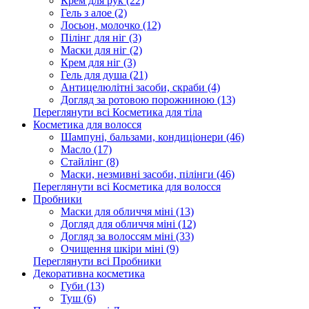
Крем для рук (22)
Гель з алое (2)
Лосьон, молочко (12)
Пілінг для ніг (3)
Маски для ніг (2)
Крем для ніг (3)
Гель для душа (21)
Антицелюлітні засоби, скраби (4)
Догляд за ротовою порожниною (13)
Переглянути всі Косметика для тіла
Косметика для волосся
Шампуні, бальзами, кондиціонери (46)
Масло (17)
Стайлінг (8)
Маски, незмивні засоби, пілінги (46)
Переглянути всі Косметика для волосся
Пробники
Маски для обличчя міні (13)
Догляд для обличчя міні (12)
Догляд за волоссям міні (33)
Очищення шкіри міні (9)
Переглянути всі Пробники
Декоративна косметика
Губи (13)
Туш (6)