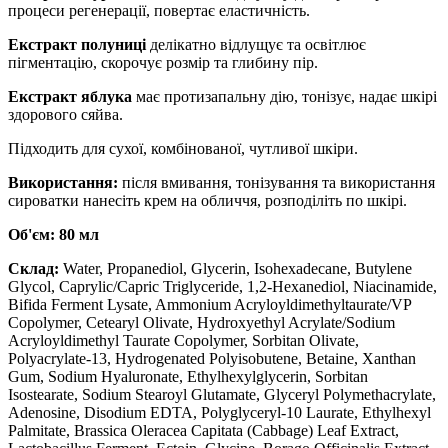
процеси регенерації, повертає еластичність.
Екстракт полуниці
делікатно відлущує та освітлює
пігментацію, скорочує розмір та глибину пір.
Екстракт яблука
має протизапальну дію, тонізує, надає шкірі
здорового сяйва.
Підходить для сухої, комбінованої, чутливої ​​шкіри.
Використання:
після вмивання, тонізування та використання
сироватки нанесіть крем на обличчя, розподіліть по шкірі.
Об'єм: 80 мл
Склад:
Water, Propanediol, Glycerin, Isohexadecane, Butylene
Glycol, Caprylic/Capric Triglyceride, 1,2-Hexanediol, Niacinamide,
Bifida Ferment Lysate, Ammonium Acryloyldimethyltaurate/VP
Copolymer, Cetearyl Olivate, Hydroxyethyl Acrylate/Sodium
Acryloyldimethyl Taurate Copolymer, Sorbitan Olivate,
Polyacrylate-13, Hydrogenated Polyisobutene, Betaine, Xanthan
Gum, Sodium Hyaluronate, Ethylhexylglycerin, Sorbitan
Isostearate, Sodium Stearoyl Glutamate, Glyceryl Polymethacrylate,
Adenosine, Disodium EDTA, Polyglyceryl-10 Laurate, Ethylhexyl
Palmitate, Brassica Oleracea Capitata (Cabbage) Leaf Extract,