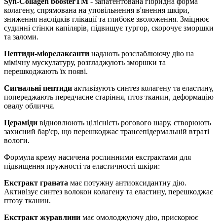
Syn-Collagen boosterTM
- запатентована гібридна форма
колагену, спрямована на уповільнення в'янення шкіри,
зниження наслідків глікації та глибоке зволоження. Зміцнює
судинні стінки капілярів, підвищує тургор, скорочує зморшки
та заломи.
Пептиди-міорелаксанти
надають розслаблюючу дію на
мімічну мускулатуру, розгладжують зморшки та
перешкоджають їх появі.
Сигнальні пептиди
активізують синтез колагену та еластину,
попереджають передчасне старіння, птоз тканин, деформацію
овалу обличчя.
Цераміди
відновлюють цілісність рогового шару, створюють
захисний бар'єр, що перешкоджає трансепідермальній втраті
вологи.
Формула крему насичена рослинними екстрактами для
підвищення пружності та еластичності шкіри:
Екстракт граната
має потужну антиоксидантну дію.
Активізує синтез волокон колагену та еластину, перешкоджає
птозу тканин.
Екстракт журавлини
має омолоджуючу дію, прискорює