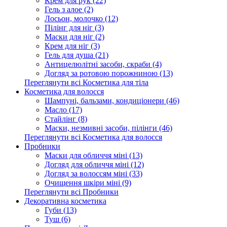
Крем для рук (22)
Гель з алое (2)
Лосьон, молочко (12)
Пілінг для ніг (3)
Маски для ніг (2)
Крем для ніг (3)
Гель для душа (21)
Антицелюлітні засоби, скраби (4)
Догляд за ротовою порожниною (13)
Переглянути всі Косметика для тіла
Косметика для волосся
Шампуні, бальзами, кондиціонери (46)
Масло (17)
Стайлінг (8)
Маски, незмивні засоби, пілінги (46)
Переглянути всі Косметика для волосся
Пробники
Маски для обличчя міні (13)
Догляд для обличчя міні (12)
Догляд за волоссям міні (33)
Очищення шкіри міні (9)
Переглянути всі Пробники
Декоративна косметика
Губи (13)
Туш (6)