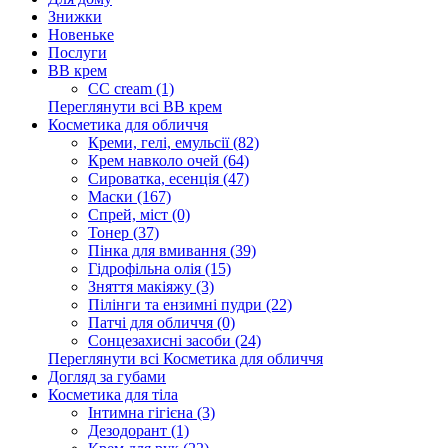
Знижки
Новеньке
Послуги
BB крем
CC cream (1)
Переглянути всі BB крем
Косметика для обличчя
Креми, гелі, емульсії (82)
Крем навколо очей (64)
Сироватка, есенція (47)
Маски (167)
Спрей, міст (0)
Тонер (37)
Пінка для вмивання (39)
Гідрофільна олія (15)
Зняття макіяжу (3)
Пілінги та ензимні пудри (22)
Патчі для обличчя (0)
Сонцезахисні засоби (24)
Переглянути всі Косметика для обличчя
Догляд за губами
Косметика для тіла
Інтимна гігієна (3)
Дезодорант (1)