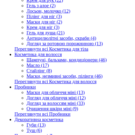
Крем для рук (22)
Гель з алое (2)
Лосьон, молочко (12)
Пілінг для ніг (3)
Маски для ніг (2)
Крем для ніг (3)
Гель для душа (21)
Антицелюлітні засоби, скраби (4)
Догляд за ротовою порожниною (13)
Переглянути всі Косметика для тіла
Косметика для волосся
Шампуні, бальзами, кондиціонери (46)
Масло (17)
Стайлінг (8)
Маски, незмивні засоби, пілінги (46)
Переглянути всі Косметика для волосся
Пробники
Маски для обличчя міні (13)
Догляд для обличчя міні (12)
Догляд за волоссям міні (33)
Очищення шкіри міні (9)
Переглянути всі Пробники
Декоративна косметика
Губи (13)
Туш (6)