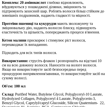
Комплекс 20 амінокислот
глибоко відновлюють,
вбудовуються у пошкоджені ділянки, зміцнюють та
підтримують захисний шар. Роблять волосся більш стійким до
зовнішніх подразників, надають гладкості та міцності.
Протеїни пшениці та кукурудзи
мають зволожуючу та
зміцнювальну дію, надають волоссю блиску, підвищують
еластичність та щільність, попереджають процеси в'янення.
Кетон малини
прискорює і стимулює ріст волосся,
перешкоджає їх випаданню.
Підходить для всіх типів волосся.
Використання:
струсіть флакон і розпорошіть на відстані 10
см на всю довжину волосся. Наносити на вологе волосся.
Якщо ви використовуєте засіб безпосередньо перед
процедурою випрямлення/завивки, то використовуйте засіб на
сухому волоссі.
Об'єм: 100 мл
Склад:
Purified Water, Butylene Glycol, Polyglyceryl-10 Laurate,
Hydrolyzed Collagen, Polyglyceryl 4 Laurate, Polyglycerin-3,
Benzyl Glycol, Caprylyl/capryl Glucoside, Silicon Quaternium- 22,