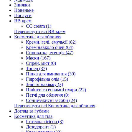
Знижки
Новеньке
Послуги
BB крем
CC cream (1)
Переглянути всі BB крем
Косметика для обличчя
Креми, гелі, емульсії (82)
Крем навколо очей (64)
Сироватка, есенція (47)
Маски (167)
Спрей, міст (0)
Тонер (37)
Пінка для вмивання (39)
Гідрофільна олія (15)
Зняття макіяжу (3)
Пілінги та ензимні пудри (22)
Патчі для обличчя (0)
Сонцезахисні засоби (24)
Переглянути всі Косметика для обличчя
Догляд за губами
Косметика для тіла
Інтимна гігієна (3)
Дезодорант (1)