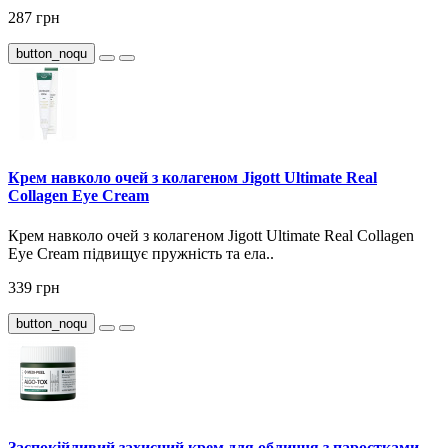
287 грн
button_noqu
Крем навколо очей з колагеном Jigott Ultimate Real
Collagen Eye Cream
Крем навколо очей з колагеном Jigott Ultimate Real Collagen
Eye Cream підвищує пружність та ела..
339 грн
button_noqu
Заспокійливий захисний крем для обличчя з паростками