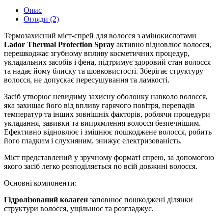
Опис
Огляди (2)
Термозахисний міст-спрей для волосся з амінокислотами
Lador Thermal Protection Spray
активно відновлює волосся,
перешкоджає згубному впливу косметичних процедур,
укладальних засобів і фена, підтримує здоровий стан волосся
та надає йому блиску та шовковистості. Зберігає структуру
волосся, не допускає пересушування та ламкості.
Засіб утворює невидиму захисну оболонку навколо волосся,
яка захищає його від впливу гарячого повітря, перепадів
температур та інших зовнішніх факторів, роблячи процедури
укладання, завивки та випрямлення волосся безпечнішим.
Ефективно відновлює і зміцнює пошкоджене волосся, робить
його гладким і слухняним, знижує електризованість.
Міст представлений у зручному форматі спрею, за допомогою
якого засіб легко розподіляється по всій довжині волосся.
Основні компоненти:
Гідролізований колаген
заповнює пошкоджені ділянки
структури волосся, ущільнює та розгладжує.