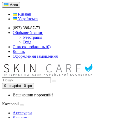
Мова
Russian
Українська
(093) 386-87-73
Обліковий запис
Реєстрація
Вхід
Список побажань (0)
Кошик
Оформлення замовлення
0 товар(ів) - 0 грн
Ваш кошик порожній!
Категорії
Аксесуари
Для дому