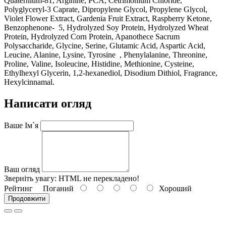
Quaternium-81, Arginine, PCA, Cetrimonium Chloride,
Polyglyceryl-3 Caprate, Dipropylene Glycol, Propylene Glycol,
Violet Flower Extract, Gardenia Fruit Extract, Raspberry Ketone,
Benzophenone- 5, Hydrolyzed Soy Protein, Hydrolyzed Wheat
Protein, Hydrolyzed Corn Protein, Apanothece Sacrum
Polysaccharide, Glycine, Serine, Glutamic Acid, Aspartic Acid,
Leucine, Alanine, Lysine, Tyrosine , Phenylalanine, Threonine,
Proline, Valine, Isoleucine, Histidine, Methionine, Cysteine,
Ethylhexyl Glycerin, 1,2-hexanediol, Disodium Dithiol, Fragrance,
Hexylcinnamal.
Написати огляд
Ваше Ім`я
Ваш огляд
Зверніть увагу:
HTML не перекладено!
Рейтинг
Поганий
Хороший
Продовжити